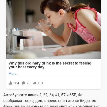
Автобуските линии 2, 22, 24, 41, 57 и 65Б, ќе
сообраќаат секој ден, а преостанатите ќе бидат во
функција во деновите од викендот или комбинирано,