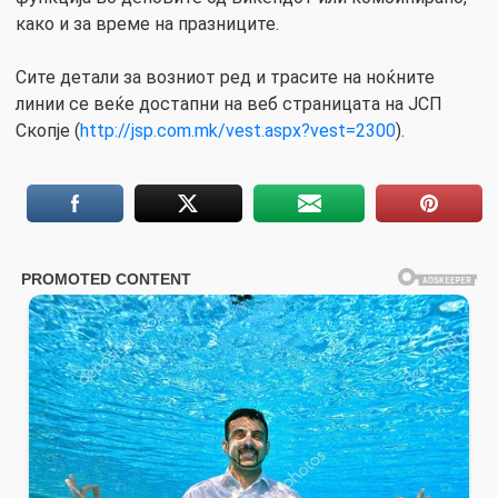
како и за време на празниците.
Сите детали за возниот ред и трасите на ноќните
линии се веќе достапни на веб страницата на ЈСП
Скопје (
http://jsp.com.mk/vest.aspx?vest=2300
).