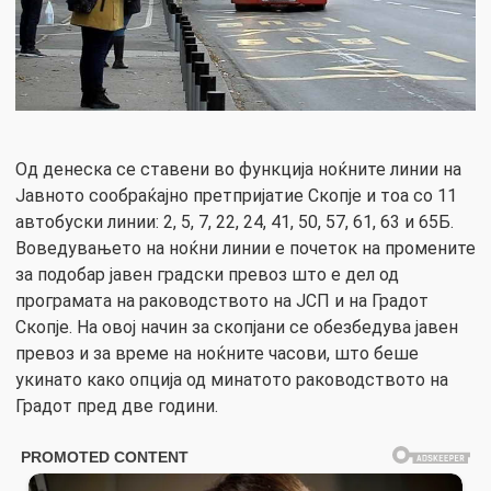
Од денеска се ставени во функција ноќните линии на
Јавното сообраќајно претпријатие Скопје и тоа со 11
автобуски линии: 2, 5, 7, 22, 24, 41, 50, 57, 61, 63 и 65Б.
Воведувањето на ноќни линии е почеток на промените
за подобар јавен градски превоз што е дел од
програмата на раководството на ЈСП и на Градот
Скопје. На овој начин за скопјани се обезбедува јавен
превоз и за време на ноќните часови, што беше
укинато како опција од минатото раководството на
Градот пред две години.