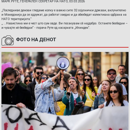
МАРК РУТЕ, ГЕНЕРАЛЕН СЕКРЕТАР НА НАТО, 03.03.2026
„Последниве денови гледаме колку е важно сите 32 сојузнички држави, вклучително
и Македонија да се здружат, да работат заедно и да обезбедат колективна одбрана на
НАТО територијата.“
„ ...Навистина ми е чест што сум овде. Ви посакувам сè најдобро. Останете безбедни –
и чувајте нè безбедни“ - порача Руте од касарната „Илинден“.
ФОТО НА ДЕНОТ