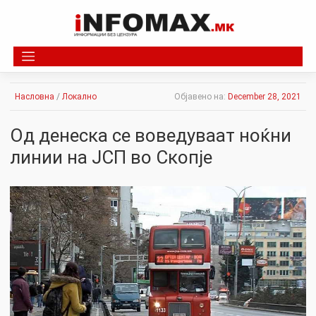
Skip
to
content
Насловна
/
Локално
Објавено на:
December 28, 2021
Од денеска се воведуваат ноќни
линии на ЈСП во Скопје