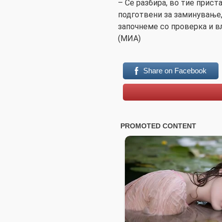
– Се разбира, во тие прис
подготвени за заминување, 
започнеме со проверка и вл
(МИА)
Share on Facebook