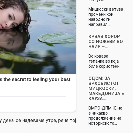
Мицкоски ветува
промени кои
наводно ги
направил…
КРВАВ ХОРОР
СО НОЖЕВИ ВО
ЧАИР –…
Во крвава
тепачка во која
биле користени…
СДСМ: ЗА
ВРХОВИСТОТ
МИЦКОСКИ,
МАКЕДОНИЈА Е
КАУЗА…
ВМРО-ДПМНЕ не
е никакво
продолжение на
у дена, се надеваме утре, рече тој.
историското…