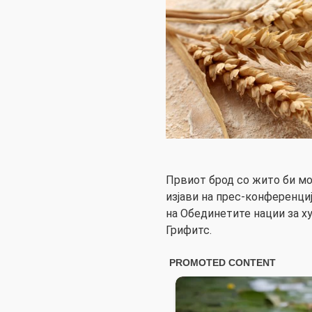
Првиот брод со жито би мо
изјави на прес-конференци
на Обединетите нации за 
Грифитс.