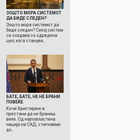
ЗОШТО МОРА СИСТЕМОТ
ДА БИДЕ СЛЕДЕН?
Зошто мора системот да
биде следен? Секој систем
се создава со одредена
цел, кога станува…
БАТЕ, БАТЕ, НЕ НЕ БРАНИ
ПОВЕЌЕ
Кочи Христијане и
престани да не браниш
веќе. Од најповластена
нација на САД, стигнавме
до…