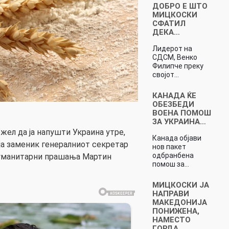
ДОБРО Е ШТО
МИЦКОСКИ
СФАТИЛ
ДЕКА…
Лидерот на
СДСМ, Венко
Филипче преку
својот…
КАНАДА ЌЕ
ОБЕЗБЕДИ
ВОЕНА ПОМОШ
ЗА УКРАИНА…
жел да ја напушти Украина утре,
Канада објави
ја заменик генералниот секретар
нов пакет
одбранбена
хуманитарни прашања Мартин
помош за…
МИЦКОСКИ ЈА
НАПРАВИ
МАКЕДОНИЈА
ПОНИЖЕНА,
НАМЕСТО
ГОРДА