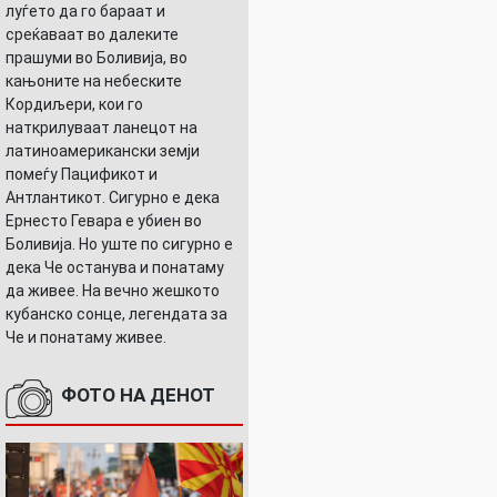
луѓето да го бараат и
среќаваат во далеките
прашуми во Боливија, во
кањоните на небеските
Кордиљери, кои го
наткрилуваат ланецот на
латиноамерикански земји
помеѓу Пацификот и
Антлантикот. Сигурно е дека
Ернесто Гевара е убиен во
Боливија. Но уште по сигурно е
дека Че останува и понатаму
да живее. На вечно жешкото
кубанско сонце, легендата за
Че и понатаму живее.
ФОТО НА ДЕНОТ