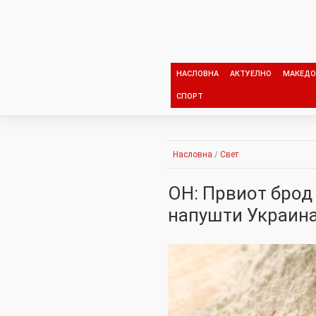
Skip
to
content
НАСЛОВНА
АКТУЕЛНО
МАКЕДО
СПОРТ
Насловна
/
Свет
ОН: Првиот брод 
напушти Украин