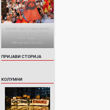
Протест против францускиот
предлог пред Влада. Фото:
Александар
Митовски,03.06.2022
ПРИЈАВИ СТОРИЈА
КОЛУМНИ