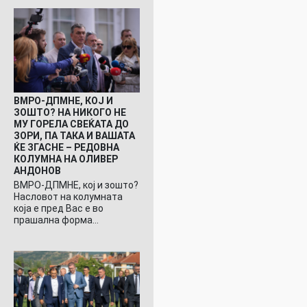
ВМРО-ДПМНЕ, КОЈ И
ЗОШТО? НА НИКОГО НЕ
МУ ГОРЕЛА СВЕЌАТА ДО
ЗОРИ, ПА ТАКА И ВАШАТА
ЌЕ ЗГАСНЕ – РЕДОВНА
КОЛУМНА НА ОЛИВЕР
АНДОНОВ
ВМРО-ДПМНЕ, кој и зошто?
Насловот на колумната
која е пред Вас е во
прашална форма…