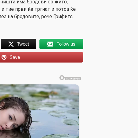
таништа има бродови со жито,
и тие први ќе тргнат и потоа ќе
ез на бродовите, рече Грифитс.
Tweet
Follow us
Save