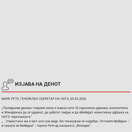
ИЗЈАВА НА ДЕНОТ
МАРК РУТЕ, ГЕНЕРАЛЕН СЕКРЕТАР НА НАТО, 03.03.2026
„Последниве денови гледаме колку е важно сите 32 сојузнички држави, вклучително
и Македонија да се здружат, да работат заедно и да обезбедат колективна одбрана на
НАТО територијата.“
„ ...Навистина ми е чест што сум овде. Ви посакувам сè најдобро. Останете безбедни –
и чувајте нè безбедни“ - порача Руте од касарната „Илинден“.