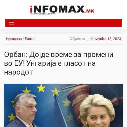
Skip
to
content
Насловна
/
Балкан
Објавено на:
November 13, 2023
Орбан: Дојде време за промени
во ЕУ! Унгарија е гласот на
народот