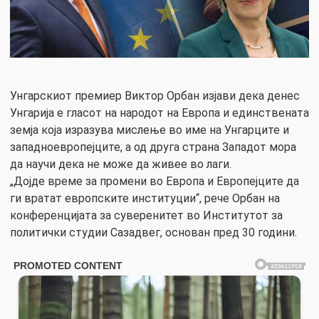
Унгарскиот премиер Виктор Орбан изјави дека денес
Унгарија е гласот на народот на Европа и единствената
земја која изразува мислење во име на Унгарците и
западноевропејците, а од друга страна Западот мора
да научи дека не може да живее во лаги.
„Дојде време за промени во Европа и Европејците да
ги вратат европските институции“, рече Орбан на
конференцијата за суверенитет во Институтот за
политички студии Сазадвег, основан пред 30 години.