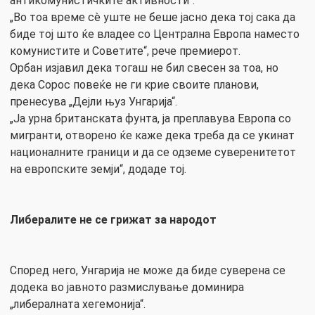
антикомунистичките активности“.
„Во тоа време сè уште не беше јасно дека тој сака да
биде тој што ќе владее со Централна Европа наместо
комунистите и Советите“, рече премиерот.
Орбан изјавил дека тогаш не бил свесен за тоа, но
дека Сорос повеќе не ги крие своите планови,
пренесува „Дејли њуз Унгарија“.
„Ја урна британската фунта, ја преплавува Европа со
мигранти, отворено ќе каже дека треба да се укинат
националните граници и да се одземе суверенитетот
на европските земји“, додаде тој.
Либералите не се грижат за народот
Според него, Унгарија не може да биде суверена се
додека во јавното размислување доминира
„либералната хегемонија“.