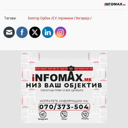
Тагови:
Виктор Орбан
/
ЕУ
/
промени
/
Унгарија
/