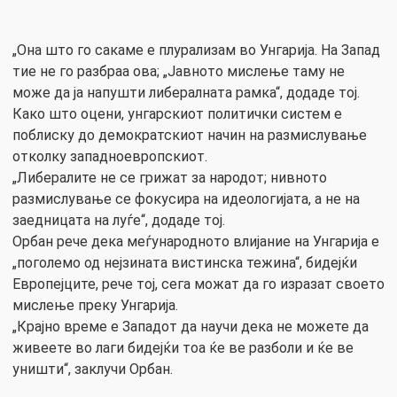
„Она што го сакаме е плурализам во Унгарија. На Запад
тие не го разбраа ова; „Јавното мислење таму не
може да ја напушти либералната рамка“, додаде тој.
Како што оцени, унгарскиот политички систем е
поблиску до демократскиот начин на размислување
отколку западноевропскиот.
„Либералите не се грижат за народот; нивното
размислување се фокусира на идеологијата, а не на
заедницата на луѓе“, додаде тој.
Орбан рече дека меѓународното влијание на Унгарија е
„поголемо од нејзината вистинска тежина“, бидејќи
Европејците, рече тој, сега можат да го изразат своето
мислење преку Унгарија.
„Крајно време е Западот да научи дека не можете да
живеете во лаги бидејќи тоа ќе ве разболи и ќе ве
уништи“, заклучи Орбан.