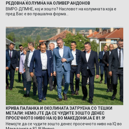
РЕДОВНА КОЛУМНА НА ОЛИВЕР АНДОНОВ
ВМРО-ДПМНЕ, кој и зошто? Насловот на колумната која е
пред Вас е во прашална форма…
КРИВА ПАЛАНКА И ОКОЛИНАТА ЗАТРУЕНА СО ТЕШКИ
МЕТАЛИ: НЕМОЈТЕ ДА СЕ ЧУДИТЕ ЗОШТО ДЕНЕС
ПРОСЕЧНОТО НИВО НА IQ ВО МАКЕДОНИЈА Е 81.9!
Немојте да се чудите зошто денес просечното ниво на IQ во
Македонија е 81.9! Имено…