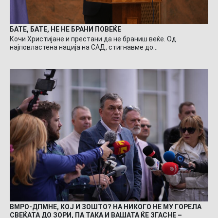
БАТЕ, БАТЕ, НЕ НЕ БРАНИ ПОВЕЌЕ
Кочи Христијане и престани да не браниш веќе. Од
најповластена нација на САД, стигнавме до…
ВМРО-ДПМНЕ, КОЈ И ЗОШТО? НА НИКОГО НЕ МУ ГОРЕЛА
СВЕЌАТА ДО ЗОРИ, ПА ТАКА И ВАШАТА ЌЕ ЗГАСНЕ –