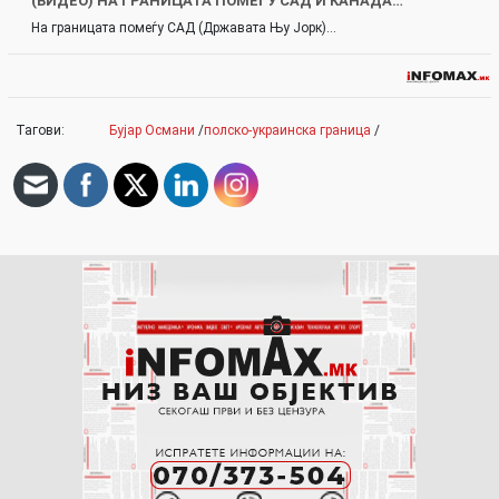
(ВИДЕО) НА ГРАНИЦАТА ПОМЕЃУ САД И КАНАДА…
На границата помеѓу САД (Државата Њу Јорк)…
Тагови:
Бујар Османи
/
полско-украинска граница
/