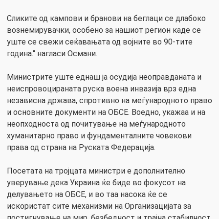
Сликите од кампови и бранови на беглаци се длабоко
вознемирувачки, особено за нашиот регион каде се
уште се свежи сеќавањата од војните во 90-тите
година.“ нагласи Османи.
Министрите уште еднаш ја осудија неоправданата и
неиспровоцираната руска воена инвазија врз една
независна држава, спротивно на меѓународното право
и основните документи на ОБСЕ. Воедно, укажаа и на
неопходноста од почитување на меѓународното
хуманитарно право и фундаменталните човекови
права од страна на Руската Федерација.
Посетата на тројцата министри е дополнително
уверување дека Украина ќе биде во фокусот на
делувањето на ОБСЕ, и во таа насока ќе се
искористат сите механизми на Организацијата за
постигнување на мир, безбедност и трајна стабилност