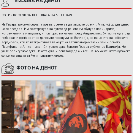
ИЗЈАВА НА ДЕНОТ
СОТИР КОСТОВ ЗА ЛЕГЕНДАТА НА ЧЕ ГЕВАРА
Че Гевара, во секој случај, умре на време, за да израсне во мит. Мит, кој до ден денес
не се предава. Им се оттргнува на луѓето од рацете, ги збунува новинарите,
истражувачите и науката, и повторно полетува преку Андите, како би могле луѓето да
го бараат и среќаваат во далеките прашуми во Боливија, во кањоните на небеските
Кордиљери, кои го наткрилуваат ланецот на латиноамерикански земји помеѓу
Пацификот и Антлантикот. Сигурно е дека Ернесто Гевара е убиен во Боливија. Но
уште по сигурно е дека Че останува и понатаму да живее. На вечно жешкото кубанско
сонце, легендата за Че и понатаму живее.
ФОТО НА ДЕНОТ