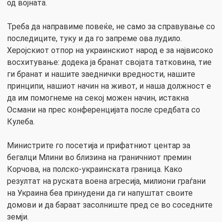
од војната.
Треба да направиме повеќе, не само за справување со
последиците, туку и да го запреме ова лудило.
Херојскиот отпор на украинскиот народ е за највисоко
восхитување: додека ја бранат својата татковина, тие
ги бранат и нашите заеднички вредности, нашите
принципи, нашиот начин на живот, и наша должност е
да им помогнеме на секој можен начин, истакна
Османи на прес конференцијата после средбата со
Кулеба.
Министрите го посетија и прифатниот центар за
бегалци Млини во близина на граничниот премин
Корчова, на полско-украинската граница. Како
резултат на руската воена агресија, милиони граѓани
на Украина беа принудени да ги напуштат своите
домови и да бараат засолниште пред се во соседните
земји.