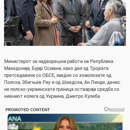
Министерот за надворешни работи на Република
Македонија, Бујар Османи, како дел од Тројката
претседавачи со ОБСЕ, заедно со хомолозите од
Полска, Збигњев Рау и од Шведска, Ан Линде, денес
на полско-украинската граница остварија средба со
нивниот колега од Украина, Дмитро Кулеба.