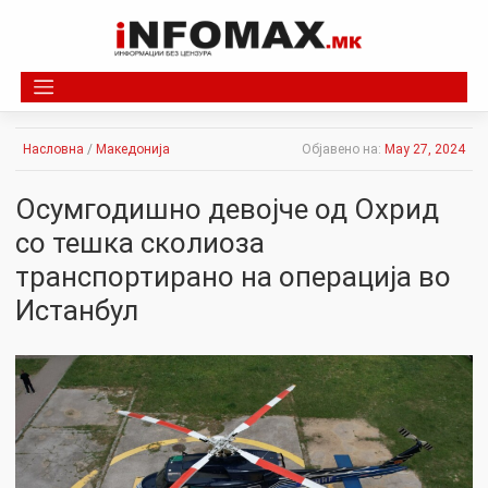
Skip
to
content
Насловна
/
Македонија
Објавено на:
May 27, 2024
Осумгодишно девојче од Охрид
со тешка сколиоза
транспортирано на операција во
Истанбул