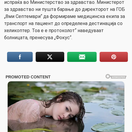
испраќа во Министерство за здравство. Министерот
за здравство ни пушта барање до директорот на ГОБ
„8ми Септември“ да формираме медицинска екипа за
транспорт на пациент до определена дестинација со
хеликоптер. Тоа е е протоколот“ наведуваат
болницата, пренесува „Фокус“.