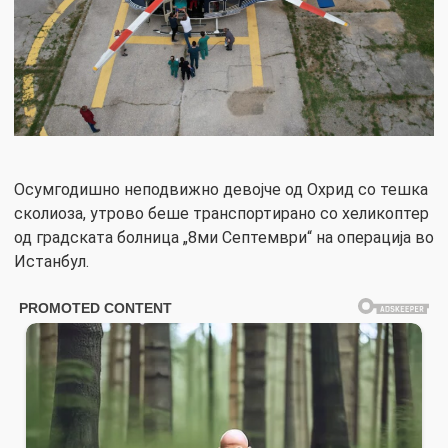
Осумгодишно неподвижно девојче од Охрид со тешка
сколиоза, утрово беше транспортирано со хеликоптер
од градската болница „8ми Септември“ на операција во
Истанбул.