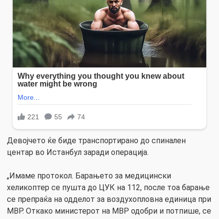
Девојчето ќе биде транспортирано до спинален
центар во Истанбул заради операција.
„Имаме протокол. Барањето за медицински
хеликоптер се пушта до ЦУК на 112, после тоа барање
се препраќа на одделот за воздухопловна единица при
МВР. Oткако министерот на МВР одобри и потпише, се