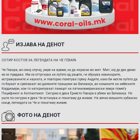
ИЗЈАВА НА ДЕНОТ
СОТИР КОСТОВ ЗА ЛЕГЕНДАТА НА ЧЕ ГЕВАРА
Че Гевара, во секој случај, умре на време, за да израсне во мит. Мит, кој до ден денес
не се предава. Им се оттргнува на луѓето од рацете, ги збунува новинарите,
истражувачите и науката, и повторно полетува преку Андите, како би могле луѓето да
го бараат и среќаваат во далеките прашуми во Боливија, во кањоните на небеските
Кордиљери, кои го наткрилуваат ланецот на латиноамерикански земји помеѓу
Пацификот и Антлантикот. Сигурно е дека Ернесто Гевара е убиен во Боливија. Но
уште по сигурно е дека Че останува и понатаму да живее. На вечно жешкото кубанско
сонце, легендата за Че и понатаму живее.
ФОТО НА ДЕНОТ