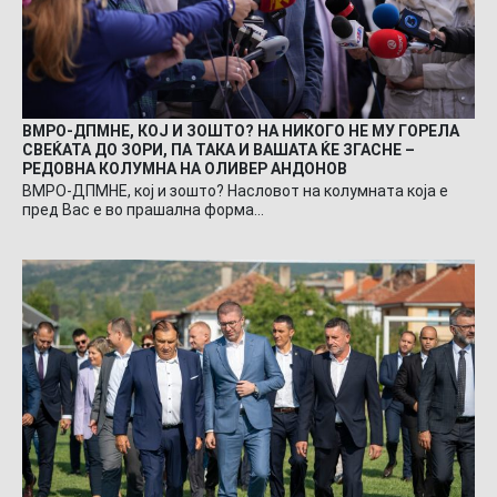
ВМРО-ДПМНЕ, КОЈ И ЗОШТО? НА НИКОГО НЕ МУ ГОРЕЛА
СВЕЌАТА ДО ЗОРИ, ПА ТАКА И ВАШАТА ЌЕ ЗГАСНЕ –
РЕДОВНА КОЛУМНА НА ОЛИВЕР АНДОНОВ
ВМРО-ДПМНЕ, кој и зошто? Насловот на колумната која е
пред Вас е во прашална форма…