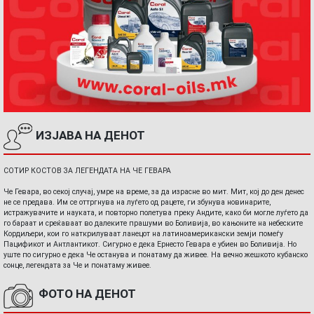
ИЗЈАВА НА ДЕНОТ
СОТИР КОСТОВ ЗА ЛЕГЕНДАТА НА ЧЕ ГЕВАРА
Че Гевара, во секој случај, умре на време, за да израсне во мит. Мит, кој до ден денес
не се предава. Им се оттргнува на луѓето од рацете, ги збунува новинарите,
истражувачите и науката, и повторно полетува преку Андите, како би могле луѓето да
го бараат и среќаваат во далеките прашуми во Боливија, во кањоните на небеските
Кордиљери, кои го наткрилуваат ланецот на латиноамерикански земји помеѓу
Пацификот и Антлантикот. Сигурно е дека Ернесто Гевара е убиен во Боливија. Но
уште по сигурно е дека Че останува и понатаму да живее. На вечно жешкото кубанско
сонце, легендата за Че и понатаму живее.
ФОТО НА ДЕНОТ