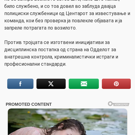
било службено, и со тоа довел во заблуда двајца
полициски службеници од Центарот за известување и
команда, кои без проверка ја повлекле објавата и ја
запреле потрагата по возилото.
Против тројцата се изготвени иницијативи за
дисциплинска постапка од страна на Одделот за
внатрешна контрола, криминалистички истраги и
професионални стандарди.