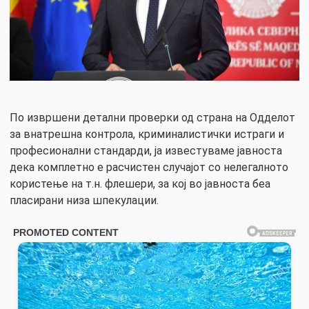
По извршени детални проверки од страна на Одделот
за внатрешна контрола, криминалистички истраги и
професионални стандарди, ја известуваме јавноста
дека комплетно е расчистен случајот со нелегалното
користење на т.н. флешери, за кој во јавноста беа
пласирани низа шпекулации.