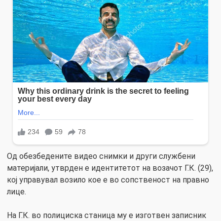
Од обезбедените видео снимки и други службени
материјали, утврден е идентитетот на возачот Г.К. (29),
кој управувал возило кое е во сопственост на правно
лице.
На Г.К. во полициска станица му е изготвен записник