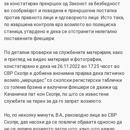
за констатиран прекршок од Законот за безбедност
во сообраќајот и поведена е прекршочна постапка
против правното лице и одговорното лице. Исто така,
по извршена контрола врз возилото во полициска
станица, утврдено е дека се отстранети нелегално
поставените флешери.
По детални проверки на службените материјали, како
и преглед на видео материјал и фотографии,
констатирано е дека на 26.11.2022 во 17.25 часот во
СВР Скопје е добиена анонимна пријава дека патничко
возило „мерцедес“ со скопски регистерски таблички
со голема брзина и вклучени флешери се движи од
Качанички пат кон Скопје, по што се известени
службите на терен за да го запрат возилото.
Но, по неколку минути, В.А., раководно лице во СВР
Скопје, дал насоки да се повлече објавата односно да
не се запира возилото затоа што, како што кажал,