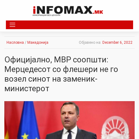
Skip
to
content
Насловна
/
Македонија
Објавено на:
December 6, 2022
Официјално, МВР соопшти:
Мерцедесот со флешери не го
возел синот на заменик-
министерот