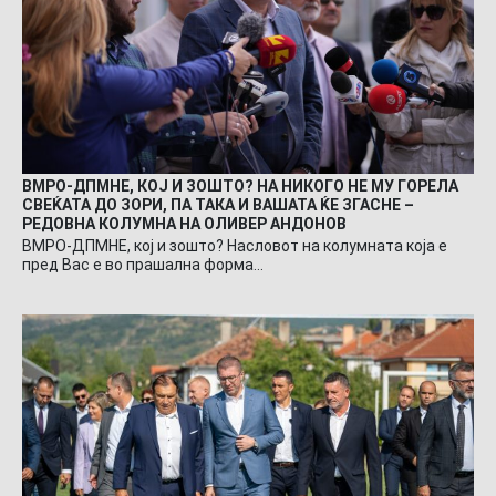
ВМРО-ДПМНЕ, КОЈ И ЗОШТО? НА НИКОГО НЕ МУ ГОРЕЛА
СВЕЌАТА ДО ЗОРИ, ПА ТАКА И ВАШАТА ЌЕ ЗГАСНЕ –
РЕДОВНА КОЛУМНА НА ОЛИВЕР АНДОНОВ
ВМРО-ДПМНЕ, кој и зошто? Насловот на колумната која е
пред Вас е во прашална форма…