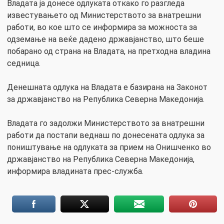
Владата ја донесе одлуката откако го разгледа
известувањето од Министерството за внатрешни
работи, во кое што се информира за можноста за
одземање на веќе дадено државјанство, што беше
побарано од страна на Владата, на претходна владина
седница.
Денешната одлука на Владата е базирана на Законот
за државјанство на Република Северна Македонија.
Владата го задолжи Министерството за внатрешни
работи да постапи веднаш по донесената одлука за
поништување на одлуката за прием на Онишченко во
државјанство на Република Северна Македонија,
информира владината прес-служба.