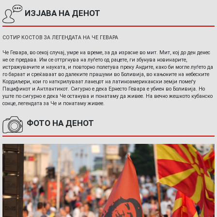
ИЗЈАВА НА ДЕНОТ
СОТИР КОСТОВ ЗА ЛЕГЕНДАТА НА ЧЕ ГЕВАРА
Че Гевара, во секој случај, умре на време, за да израсне во мит. Мит, кој до ден денес
не се предава. Им се оттргнува на луѓето од рацете, ги збунува новинарите,
истражувачите и науката, и повторно полетува преку Андите, како би могле луѓето да
го бараат и среќаваат во далеките прашуми во Боливија, во кањоните на небеските
Кордиљери, кои го наткрилуваат ланецот на латиноамерикански земји помеѓу
Пацификот и Антлантикот. Сигурно е дека Ернесто Гевара е убиен во Боливија. Но
уште по сигурно е дека Че останува и понатаму да живее. На вечно жешкото кубанско
сонце, легендата за Че и понатаму живее.
ФОТО НА ДЕНОТ