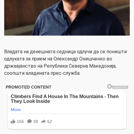
Владата на денешната седница одлучи да се поништи
одлуката за прием на Олександр Онишченко во
државјанство на Република Северна Македонија,
соопшти владината прес-служба.