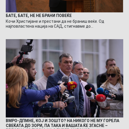
БАТЕ, БАТЕ, НЕ НЕ БРАНИ ПОВЕЌЕ
Кочи Христијане и престани да не браниш веќе. Од
најповластена нација на САД, стигнавме до…
ВМРО-ДПМНЕ, КОЈ И ЗОШТО? НА НИКОГО НЕ МУ ГОРЕЛА
СВЕЌАТА ДО ЗОРИ, ПА ТАКА И ВАШАТА ЌЕ ЗГАСНЕ –