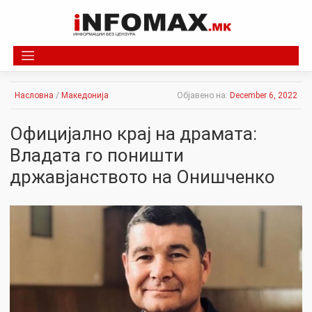
Skip
to
content
Насловна
/
Македонија
Објавено на:
December 6, 2022
Официјално крај на драмата:
Владата го поништи
државјанството на Онишченко