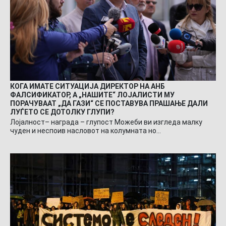
КОГА ИМАТЕ СИТУАЦИЈА ДИРЕКТОР НА АНБ
ФАЛСИФИКАТОР, А „НАШИТЕ“ ЛОЈАЛИСТИ МУ
ПОРАЧУВААТ „ДА ГАЗИ“ СЕ ПОСТАВУВА ПРАШАЊЕ ДАЛИ
ЛУЃЕТО СЕ ДОТОЛКУ ГЛУПИ?
Лојалност– награда – глупост Можеби ви изгледа малку
чуден и неспоив насловот на колумната но…