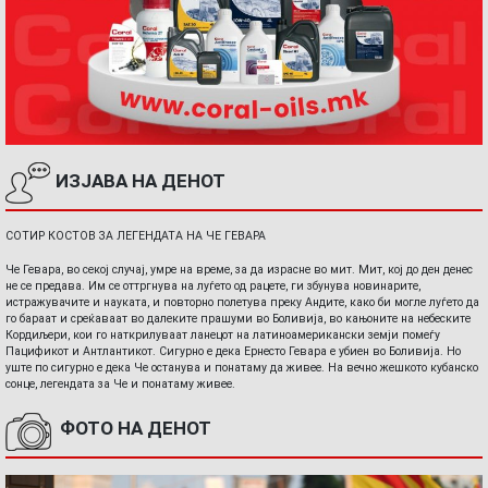
ИЗЈАВА НА ДЕНОТ
СОТИР КОСТОВ ЗА ЛЕГЕНДАТА НА ЧЕ ГЕВАРА
Че Гевара, во секој случај, умре на време, за да израсне во мит. Мит, кој до ден денес
не се предава. Им се оттргнува на луѓето од рацете, ги збунува новинарите,
истражувачите и науката, и повторно полетува преку Андите, како би могле луѓето да
го бараат и среќаваат во далеките прашуми во Боливија, во кањоните на небеските
Кордиљери, кои го наткрилуваат ланецот на латиноамерикански земји помеѓу
Пацификот и Антлантикот. Сигурно е дека Ернесто Гевара е убиен во Боливија. Но
уште по сигурно е дека Че останува и понатаму да живее. На вечно жешкото кубанско
сонце, легендата за Че и понатаму живее.
ФОТО НА ДЕНОТ