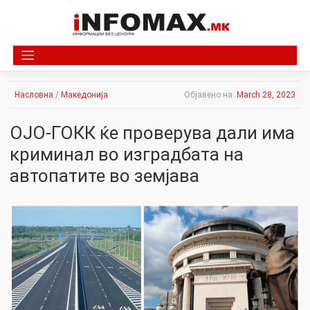
Skip
to
content
Насловна
/
Македонија
Објавено на:
March 28, 2023
ОЈО-ГОКК ќе проверува дали има
криминал во изградбата на
автопатите во земјава