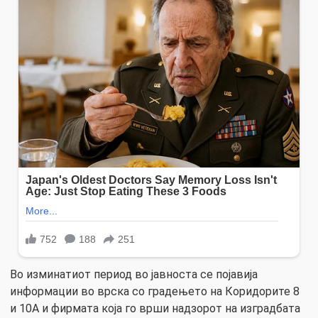
Во изминатиот период во јавноста се појавија
информации во врска со градењето на Коридорите 8
и 10А и фирмата која го врши надзорот на изградбата