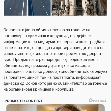
Основното јавно обвинителство за гонење на
организиран криминал и корупција, следејќи ги
информациите по медиумите поврзани со изградбата
на автопатите, со цел да ги провери наводите што се
изнесуваат во јавноста, отвори предмет по допрен
глас. Предметот е распореден кај надлежен јавен
обвинител, кој презема дејствија и ќе изврши
проверки, по што ќе донесе јавнообвинителска одлука
за понатамошниот тек на постапката, информираат
денеска од Основното јавно обвинителство за гонење
на организиран криминал и корупција.