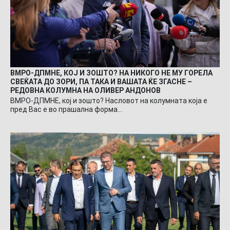
ВМРО-ДПМНЕ, КОЈ И ЗОШТО? НА НИКОГО НЕ МУ ГОРЕЛА
СВЕЌАТА ДО ЗОРИ, ПА ТАКА И ВАШАТА ЌЕ ЗГАСНЕ –
РЕДОВНА КОЛУМНА НА ОЛИВЕР АНДОНОВ
ВМРО-ДПМНЕ, кој и зошто? Насловот на колумната која е
пред Вас е во прашална форма…