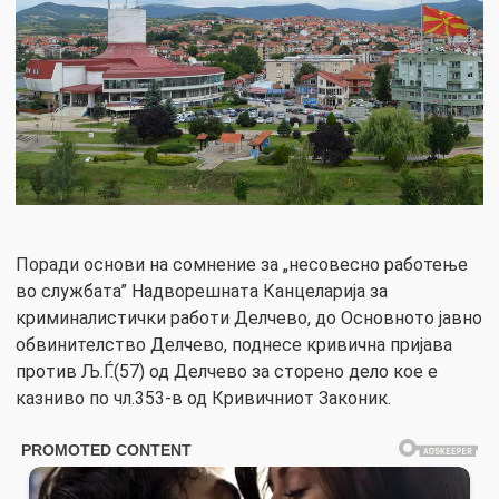
Поради основи на сомнение за „несовесно работење
во службата” Надворешната Канцеларија за
криминалистички работи Делчево, до Основното јавно
обвинителство Делчево, поднесе кривична пријава
против Љ.Ѓ.(57) од Делчево за сторено дело кое е
казниво по чл.353-в од Кривичниот Законик.