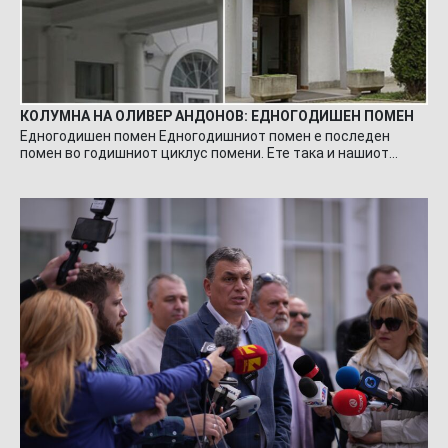
КОЛУМНА НА ОЛИВЕР АНДОНОВ: ЕДНОГОДИШЕН ПОМЕН
Едногодишен помен Едногодишниот помен е последен
помен во годишниот циклус помени. Ете така и нашиот…