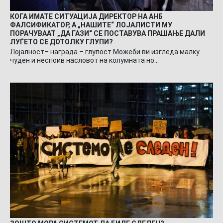
КОГА ИМАТЕ СИТУАЦИЈА ДИРЕКТОР НА АНБ
ФАЛСИФИКАТОР, А „НАШИТЕ“ ЛОЈАЛИСТИ МУ
ПОРАЧУВААТ „ДА ГАЗИ“ СЕ ПОСТАВУВА ПРАШАЊЕ ДАЛИ
ЛУЃЕТО СЕ ДОТОЛКУ ГЛУПИ?
Лојалност– награда – глупост Можеби ви изгледа малку
чуден и неспоив насловот на колумната но…