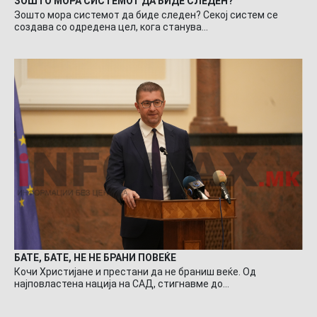
ЗОШТО МОРА СИСТЕМОТ ДА БИДЕ СЛЕДЕН?
Зошто мора системот да биде следен? Секој систем се
создава со одредена цел, кога станува…
БАТЕ, БАТЕ, НЕ НЕ БРАНИ ПОВЕЌЕ
Кочи Христијане и престани да не браниш веќе. Од
најповластена нација на САД, стигнавме до…