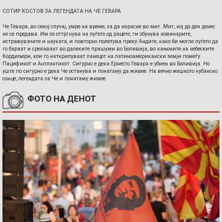
СОТИР КОСТОВ ЗА ЛЕГЕНДАТА НА ЧЕ ГЕВАРА
Че Гевара, во секој случај, умре на време, за да израсне во мит. Мит, кој до ден денес
не се предава. Им се оттргнува на луѓето од рацете, ги збунува новинарите,
истражувачите и науката, и повторно полетува преку Андите, како би могле луѓето да
го бараат и среќаваат во далеките прашуми во Боливија, во кањоните на небеските
Кордиљери, кои го наткрилуваат ланецот на латиноамерикански земји помеѓу
Пацификот и Антлантикот. Сигурно е дека Ернесто Гевара е убиен во Боливија. Но
уште по сигурно е дека Че останува и понатаму да живее. На вечно жешкото кубанско
сонце, легендата за Че и понатаму живее.
ФОТО НА ДЕНОТ