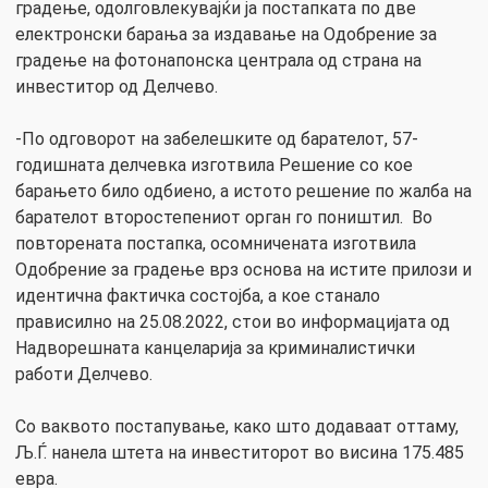
градење, одолговлекувајќи ја постапката по две
електронски барања за издавање на Одобрение за
градење на фотонапонска централа од страна на
инвеститор од Делчево.
-По одговорот на забелешките од барателот, 57-
годишната делчевка изготвила Решение со кое
барањето било одбиено, а истото решение по жалба на
барателот второстепениот орган го поништил. Во
повторената постапка, осомничената изготвила
Одобрение за градење врз основа на истите прилози и
идентична фактичка состојба, а кое станало
прависилно на 25.08.2022, стои во информацијата од
Надворешната канцеларија за криминалистички
работи Делчево.
Со ваквото постапување, како што додаваат оттаму,
Љ.Ѓ. нанела штета на инвеститорот во висина 175.485
евра.