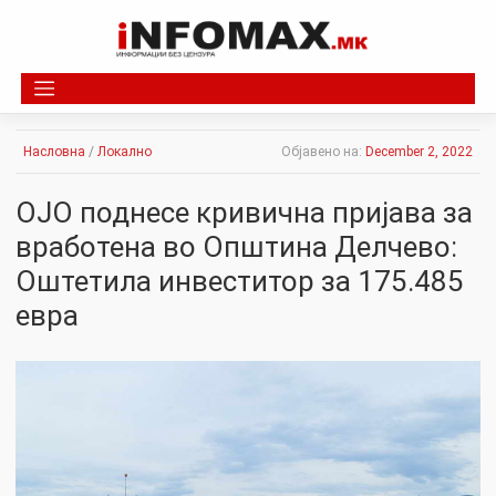
Skip
to
content
Насловна
/
Локално
Објавено на:
December 2, 2022
ОЈО поднесе кривична пријава за
вработена во Општина Делчево:
Оштетила инвеститор за 175.485
евра