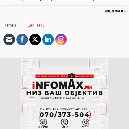
Тагови:
Делчево
/