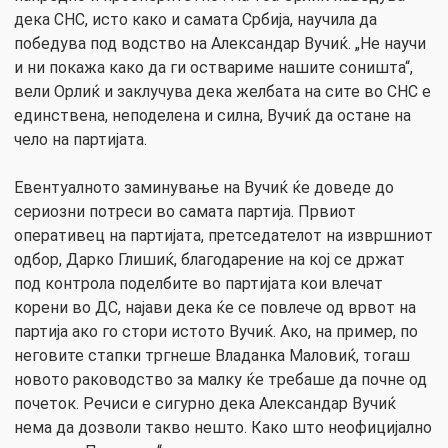
дека СНС, исто како и самата Србија, научила да
победува под водство на Александар Вучиќ. „Не научи
и ни покажа како да ги оствариме нашите соништа“,
вели Орлиќ и заклучува дека желбата на сите во СНС е
единствена, неподелена и силна, Вучиќ да остане на
чело на партијата.
Евентуалното заминување на Вучиќ ќе доведе до
сериозни потреси во самата партија. Првиот
оперативец на партијата, претседателот на извршниот
одбор, Дарко Глишиќ, благодарение на кој се држат
под контрола поделбите во партијата кои влечат
корени во ДС, најави дека ќе се повлече од врвот на
партија ако го стори истото Вучиќ. Ако, на пример, по
неговите стапки тргнеше Владанка Маловиќ, тогаш
новото раководство за малку ќе требаше да почне од
почеток. Речиси е сигурно дека Александар Вучиќ
нема да дозволи такво нешто. Како што неофицијално