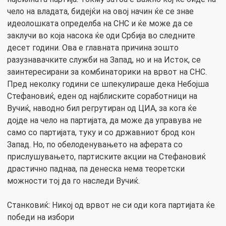
чело на владата, бидејќи на овој начин ќе се знае
идеолошката определба на СНС и ќе може да се
заклучи во која насока ќе оди Србија во следните
десет години. Ова е главната причина зошто
разузнавачките служби на Запад, но и на Исток, се
заинтересирани за комбинаторики на врвот на СНС.
Пред неколку години се шпекулираше дека Небојша
Стефановиќ, еден од најблиските соработници на
Вучиќ, наводно бил регрутиран од ЦИА, за кога ќе
дојде на чело на партијата, да може да управува не
само со партијата, туку и со државниот брод кон
Запад. Но, по обелоденувањето на аферата со
прислушувањето, партиските акции на Стефановиќ
драстично паднаа, па денеска нема теоретски
можности тој да го наследи Вучиќ.
Станковиќ: Никој од врвот не си оди кога партијата ќе
победи на избори