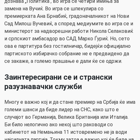
дознава „Политика“, во игра се четири имиња за
замена на Вучиќ. Во игра се шпекулира со
премиерката Ана Брнабиќ, градоначалникот на Нови
Сад Милош Вучевиќ, а според медиумите во игра се и
министерот за надворешни работи Никола Селаковиќ
и српскиот амбасадор во САД Марко Ѓуриќ. Но, сето
ова е партитура без гостилничар, бидејќи официјално
партиското избирачко собрание не е предвидено да
се закаже, а големо прашање е дали ќе се одржи.
Заинтересирани се и странски
разузнавачки служби
Многу е важно кој и да стане премиер на Србија ќе има
големи шанси да биде лидер на СНС, како што е
случајот во Германија, Велика Британија или Италија.
Би било нелогично ако некој што раководи со
кабинетот на Немањина 11 истовремено не ја води
најсилната партија. Токму затоа е важно кој ќе биде на