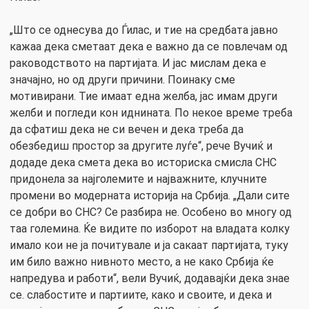
„Што се однесува до Ѓилас, и тие на средбата јавно
кажаа дека сметаат дека е важно да се повлечам од
раководството на партијата. И јас мислам дека е
значајно, но од други причини. Поинаку сме
мотивирани. Тие имаат една желба, јас имам други
желби и погледи кон иднината. По некое време треба
да сфатиш дека не си вечен и дека треба да
обезбедиш простор за другите луѓе“, рече Вучиќ и
додаде дека смета дека во историска смисла СНС
придонела за најголемите и најважните, клучните
промени во модерната историја на Србија. „Дали сите
се добри во СНС? Се разбира не. Особено во многу од
таа големина. Ќе видите по изборот на владата колку
имало кои не ја почитувале и ја сакаат партијата, туку
им било важно нивното место, а не како Србија ќе
напредува и работи“, вели Вучиќ, додавајќи дека знае
се. слабостите и партиите, како и своите, и дека и