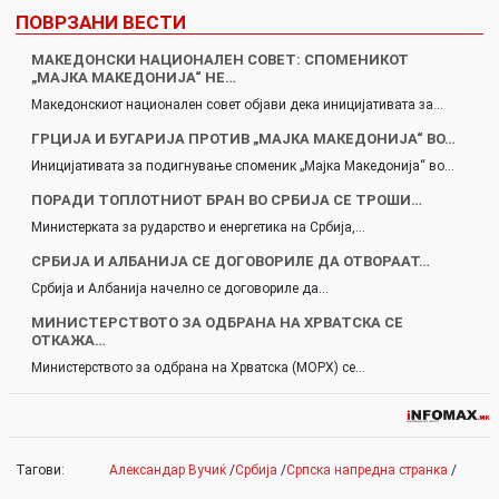
ПОВРЗАНИ ВЕСТИ
МАКЕДОНСКИ НАЦИОНАЛЕН СОВЕТ: СПОМЕНИКОТ
„МАЈКА МАКЕДОНИЈА“ НЕ…
Македонскиот национален совет објави дека иницијативата за…
ГРЦИЈА И БУГАРИЈA ПРОТИВ „МАЈКА МАКЕДОНИЈА“ ВО…
Иницијативата за подигнување споменик „Мајка Македонија“ во…
ПОРАДИ ТОПЛОТНИОТ БРАН ВО СРБИЈА СЕ ТРОШИ…
Министерката за рударство и енергетика на Србија,…
СРБИЈА И АЛБАНИЈА СЕ ДОГОВОРИЛЕ ДА ОТВОРААТ…
Србија и Албанија начелно се договориле да…
МИНИСТЕРСТВОТО ЗА ОДБРАНА НА ХРВАТСКА СЕ
ОТКАЖА…
Министерството за одбрана на Хрватска (МОРХ) се…
Тагови:
Александар Вучиќ
/
Србија
/
Српска напредна странка
/