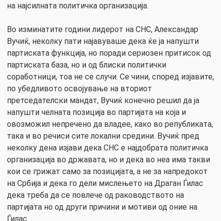
на најсилната политичка организација.
Во изминатите години лидерот на СНС, Александар
Вучиќ, неколку пати најавуваше дека ќе ја напушти
партиската функција, но поради сериозен притисок од
партиската база, но и од блиски политички
соработници, тоа не се случи. Се чини, според изјавите,
по убедливото освојување на вториот
претседателски мандат, Вучиќ конечно решил да ја
напушти челната позиција во партијата на која и
овозможил непречено да владее, како во републиката,
така и во речиси сите локални средини. Вучиќ пред
неколку дена изјави дека СНС е најдобрата политичка
организација во државата, но и дека во неа има такви
кои се грижат само за позицијата, а не за напредокот
на Србија и дека го дели мислењето на Драган Ѓилас
дека треба да се повлече од раководството на
партијата но од други причини и мотиви од оние на
Ѓилас.