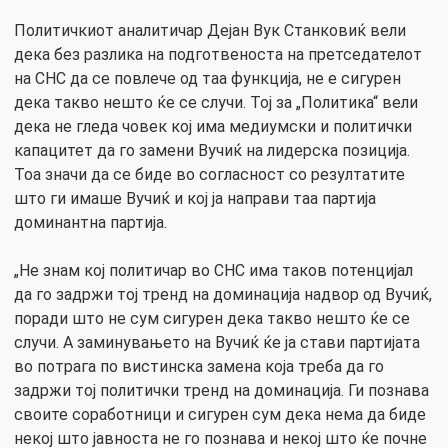
Политичкиот аналитичар Дејан Вук Станковиќ вели
дека без разлика на подготвеноста на претседателот
на СНС да се повлече од таа функција, не е сигурен
дека такво нешто ќе се случи. Тој за „Политика“ вели
дека не гледа човек кој има медиумски и политички
капацитет да го замени Вучиќ на лидерска позиција.
Тоа значи да се биде во согласност со резултатите
што ги имаше Вучиќ и кој ја направи таа партија
доминантна партија.
„Не знам кој политичар во СНС има таков потенцијал
да го задржи тој тренд на доминација надвор од Вучиќ,
поради што не сум сигурен дека такво нешто ќе се
случи. А заминувањето на Вучиќ ќе ја стави партијата
во потрага по вистинска замена која треба да го
задржи тој политички тренд на доминација. Ги познава
своите соработници и сигурен сум дека нема да биде
некој што јавноста не го познава и некој што ќе почне