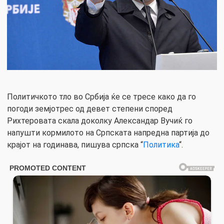
Политичкото тло во Србија ќе се тресе како да го
погоди земјотрес од девет степени според
Рихтеровата скала доколку Александар Вучиќ го
напушти кормилото на Српската напредна партија до
крајот на годинава, пишува српска “
Политика
“.