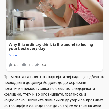
Промената на врвот на партијата чиј лидер ја одбележа
последната деценија ќе доведе до сериозни
политички поместувања не само во владејачката
коалиција, туку и во опозицијата, граѓанска и
национална. Неговите политички другари се противат
на таа идеја и се надеваат дека тој ќе остане на чело