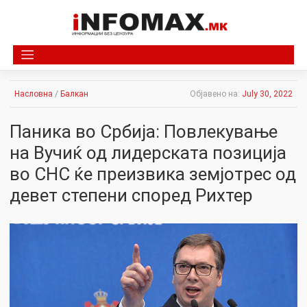
Skip
to
content
Насловна
/
Балкан
Објавено на:
July 30, 2022
Паника во Србија: Повлекување
на Вучиќ од лидерската позиција
во СНС ќе преизвика земјотрес од
девет степени според Рихтер