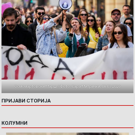
Осмомартовски Марш / Фото: Сара Митрички, 08.03.2026
ПРИЈАВИ СТОРИЈА
КОЛУМНИ