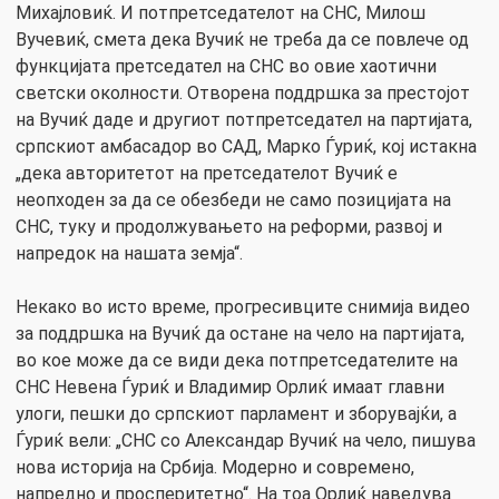
Михајловиќ. И потпретседателот на СНС, Милош
Вучевиќ, смета дека Вучиќ не треба да се повлече од
функцијата претседател на СНС во овие хаотични
светски околности. Отворена поддршка за престојот
на Вучиќ даде и другиот потпретседател на партијата,
српскиот амбасадор во САД, Марко Ѓуриќ, кој истакна
„дека авторитетот на претседателот Вучиќ е
неопходен за да се обезбеди не само позицијата на
СНС, туку и продолжувањето на реформи, развој и
напредок на нашата земја“.
Некако во исто време, прогресивците снимија видео
за поддршка на Вучиќ да остане на чело на партијата,
во кое може да се види дека потпретседателите на
СНС Невена Ѓуриќ и Владимир Орлиќ имаат главни
улоги, пешки до српскиот парламент и зборувајќи, а
Ѓуриќ вели: „СНС со Александар Вучиќ на чело, пишува
нова историја на Србија. Модерно и современо,
напредно и просперитетно“. На тоа Орлиќ наведува