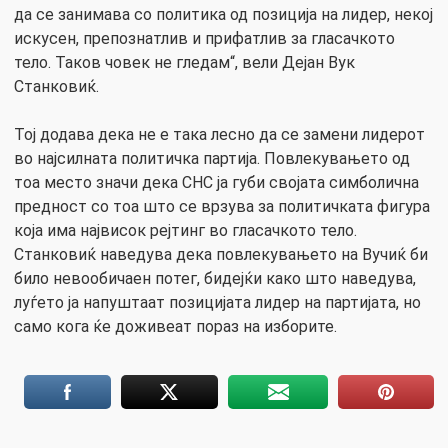
да се занимава со политика од позиција на лидер, некој
искусен, препознатлив и прифатлив за гласачкото
тело. Таков човек не гледам“, вели Дејан Вук
Станковиќ.
Тој додава дека не е така лесно да се замени лидерот
во најсилната политичка партија. Повлекувањето од
тоа место значи дека СНС ја губи својата симболична
предност со тоа што се врзува за политичката фигура
која има највисок рејтинг во гласачкото тело.
Станковиќ наведува дека повлекувањето на Вучиќ би
било невообичаен потег, бидејќи како што наведува,
луѓето ја напуштаат позицијата лидер на партијата, но
само кога ќе доживеат пораз на изборите.