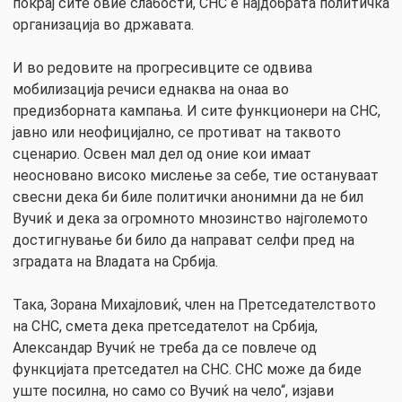
покрај сите овие слабости, СНС е најдобрата политичка
организација во државата.
И во редовите на прогресивците се одвива
мобилизација речиси еднаква на онаа во
предизборната кампања. И сите функционери на СНС,
јавно или неофицијално, се противат на таквото
сценарио. Освен мал дел од оние кои имаат
неосновано високо мислење за себе, тие остануваат
свесни дека би биле политички анонимни да не бил
Вучиќ и дека за огромното мнозинство најголемото
достигнување би било да направат селфи пред на
зградата на Владата на Србија.
Така, Зорана Михајловиќ, член на Претседателството
на СНС, смета дека претседателот на Србија,
Александар Вучиќ не треба да се повлече од
функцијата претседател на СНС. СНС може да биде
уште посилна, но само со Вучиќ на чело“, изјави