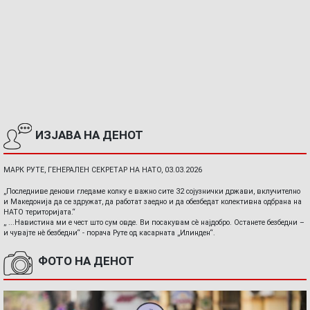
ИЗЈАВА НА ДЕНОТ
МАРК РУТЕ, ГЕНЕРАЛЕН СЕКРЕТАР НА НАТО, 03.03.2026
„Последниве денови гледаме колку е важно сите 32 сојузнички држави, вклучително
и Македонија да се здружат, да работат заедно и да обезбедат колективна одбрана на
НАТО територијата.“
„ ...Навистина ми е чест што сум овде. Ви посакувам сè најдобро. Останете безбедни –
и чувајте нè безбедни“ - порача Руте од касарната „Илинден“.
ФОТО НА ДЕНОТ