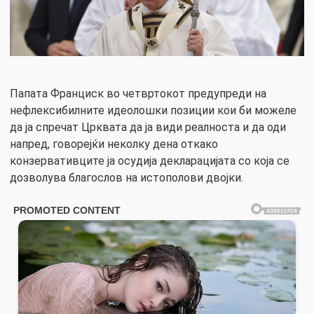
Папата Франциск во четвртокот предупреди на
нефлексибилните идеолошки позиции кои би можеле
да ја спречат Црквата да ја види реалноста и да оди
напред, говорејќи неколку дена откако
конзервативците ја осудија декларацијата со која се
дозволува благослов на истополови двојки.