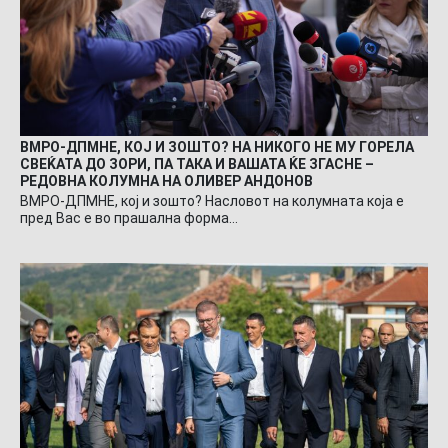
ВМРО-ДПМНЕ, КОЈ И ЗОШТО? НА НИКОГО НЕ МУ ГОРЕЛА
СВЕЌАТА ДО ЗОРИ, ПА ТАКА И ВАШАТА ЌЕ ЗГАСНЕ –
РЕДОВНА КОЛУМНА НА ОЛИВЕР АНДОНОВ
ВМРО-ДПМНЕ, кој и зошто? Насловот на колумната која е
пред Вас е во прашална форма…