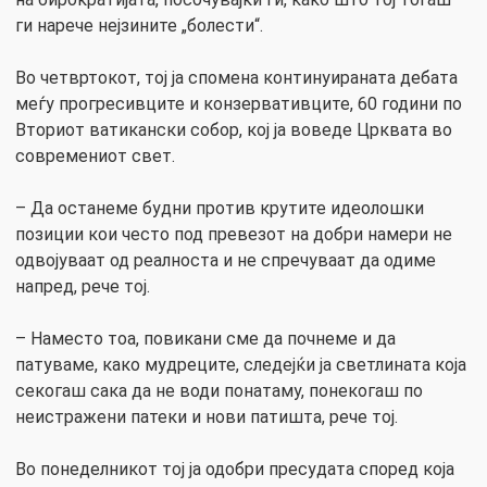
ги нарече нејзините „болести“.
Во четвртокот, тој ја спомена континуираната дебата
меѓу прогресивците и конзервативците, 60 години по
Вториот ватикански собор, кој ја воведе Црквата во
современиот свет.
– Да останеме будни против крутите идеолошки
позиции кои често под превезот на добри намери не
одвојуваат од реалноста и не спречуваат да одиме
напред, рече тој.
– Наместо тоа, повикани сме да почнеме и да
патуваме, како мудреците, следејќи ја светлината која
секогаш сака да не води понатаму, понекогаш по
неистражени патеки и нови патишта, рече тој.
Во понеделникот тој ја одобри пресудата според која