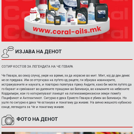
ИЗЈАВА НА ДЕНОТ
СОТИР КОСТОВ ЗА ЛЕГЕНДАТА НА ЧЕ ГЕВАРА
Че Гевара, во секој случај, умре на време, за да израсне во мит. Мит, кој до ден денес
не се предава. Им се оттргнува на луѓето од рацете, ги збунува новинарите,
истражувачите и науката, и повторно полетува преку Андите, како би могле луѓето да
го бараат и среќаваат во далеките прашуми во Боливија, во кањоните на небеските
Кордиљери, кои го наткрилуваат ланецот на латиноамерикански земји помеѓу
Пацификот и Антлантикот. Сигурно е дека Ернесто Гевара е убиен во Боливија. Но
уште по сигурно е дека Че останува и понатаму да живее. На вечно жешкото кубанско
сонце, легендата за Че и понатаму живее.
ФОТО НА ДЕНОТ