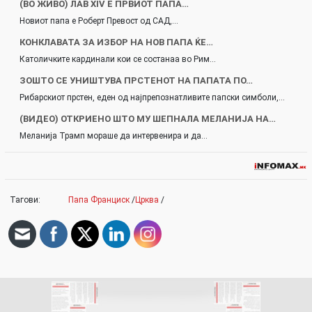
(ВО ЖИВО) ЛАВ XIV Е ПРВИОТ ПАПА…
Новиот папа е Роберт Превост од САД,…
КОНКЛАВАТА ЗА ИЗБОР НА НОВ ПАПА ЌЕ…
Католичките кардинали кои се состанаа во Рим…
ЗОШТО СЕ УНИШТУВА ПРСТЕНОТ НА ПАПАТА ПО…
Рибарскиот прстен, еден од најпрепознатливите папски симболи,…
(ВИДЕО) ОТКРИЕНО ШТО МУ ШЕПНАЛА МЕЛАНИЈА НА…
Меланија Трамп мораше да интервенира и да…
Тагови:
Папа Франциск
/
Црква
/