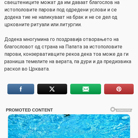
свештениците можат да им даваат благослов на
истополовите парови под одредени услови и се
додека тие не наликуваат на брак и не се дел од
црковните ритуали или литургии.
Додека многумина го поздравија отворањето на
благословот од страна на Папата за истополовите
парови, конзервативците рекоа дека тоа може да ги
разниша темелите на верата, па дури и да предизвика
раскол во Црквата.