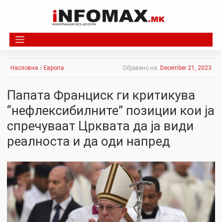
Skip
to
content
Насловна
/
Европа
Објавено на:
December 21, 2023
Папата Франциск ги критикува
“нефлексибилните” позиции кои ја
спречуваат Црквата да ја види
реалноста и да оди напред