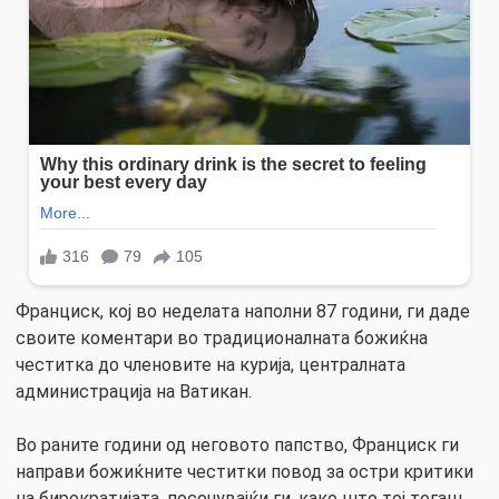
Франциск, кој во неделата наполни 87 години, ги даде
своите коментари во традиционалната божиќна
честитка до членовите на курија, централната
администрација на Ватикан.
Во раните години од неговото папство, Франциск ги
направи божиќните честитки повод за остри критики
на бирократијата, посочувајќи ги, како што тој тогаш