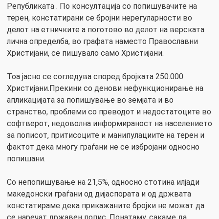
Републиката . По консултација со попишувачите на
терен, констатирани се бројни нерегуларности во
делот на етничките а поготово во делот на верската
лична определба, во графата наместо Православни
Христијани, се пишувало само Христијани.
Тоа јасно се согледува според бројката 250.000
Христијани.Прекини со денови нефункционирање на
апликацијата за попишување во земјата и во
странство, проблеми со преводот и недостатоците во
софтверот, недоволна информираност на населението
за пописот, притисоците и манипулациите на терен и
фактот дека многу граѓани не се избројани односно
попишани.
Со непопишување на 21,5%, односно стотина илјади
македонски граѓани од дијаспората и од држвата
констатираме дека прикажаните бројки не можат да
се наречат државен попис. Понатаму, сакаме да