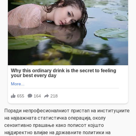
Поради непрофесионалниот пристап на институциите
на најважната статистичка операција, околу
сензитивно прашање како пописот којшто
најдиректно влијае на државните политики на