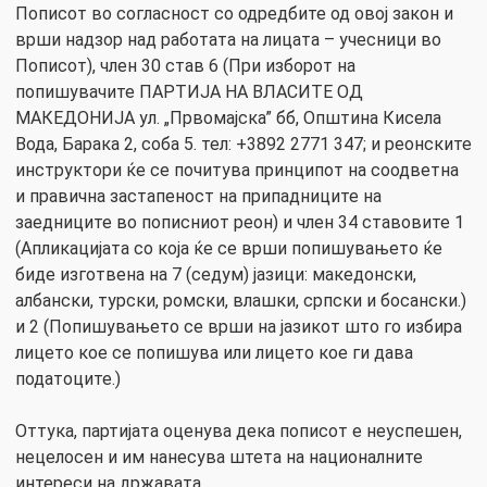
Пописот во согласност со одредбите од овој закон и
врши надзор над работата на лицата – учесници во
Пописот), член 30 став 6 (При изборот на
попишувачите ПАРТИЈА НА ВЛАСИТЕ ОД
МАКЕДОНИЈА ул. „Првомајска” бб, Општина Кисела
Вода, Барака 2, соба 5. тел: +3892 2771 347; и реонските
инструктори ќе се почитува принципот на соодветна
и правична застапеност на припадниците на
заедниците во пописниот реон) и член 34 ставовите 1
(Апликацијата со која ќе се врши попишувањето ќе
биде изготвена на 7 (седум) јазици: македонски,
албански, турски, ромски, влашки, српски и босански.)
и 2 (Попишувањето се врши на јазикот што го избира
лицето кое се попишува или лицето кое ги дава
податоците.)
Оттука, партијата оценува дека пописот е неуспешен,
нецелосен и им нанесува штета на националните
интереси на државата.