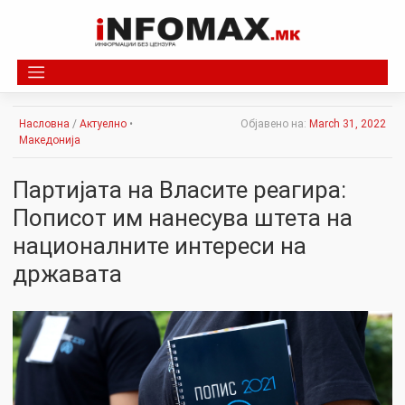
Skip
to
content
Насловна
/
Актуелно
•
Објавено на:
March 31, 2022
Македонија
Партијата на Власите реагира:
Пописот им нанесува штета на
националните интереси на
државата