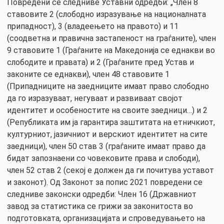
Повредени се следниве Уставни одредби: „Член 8
ставовите 2 (слободно изразување на националната
припадност), 3 (владеењето на правото) и 11
(соодветна и правична застапеност на граѓаните), член
9 ставовите 1 (Граѓаните на Македонија се еднакви во
слободите и правата) и 2 (Граѓаните пред Устав и
законите се еднакви), член 48 ставовите 1
(Припадниците на заедниците имаат право слободно
да го изразуваат, негуваат и развиваат својот
идентитет и особеностите на своите заедници…) и 2
(Републиката им ја гарантира заштитата на етничкиот,
културниот, јазичниот и верскиот идентитет на сите
заедници), член 50 став 3 (граѓаните имаат право да
бидат запознаени со човековите права и слободи),
член 52 став 2 (секој е должен да ги почитува уставот
и законот). Од Законот за попис 2021 повредени се
следниве законски одредби: Член 16 (Државниот
завод за статистика се грижи за законитоста во
подготовката, организацијата и спроведувањето на