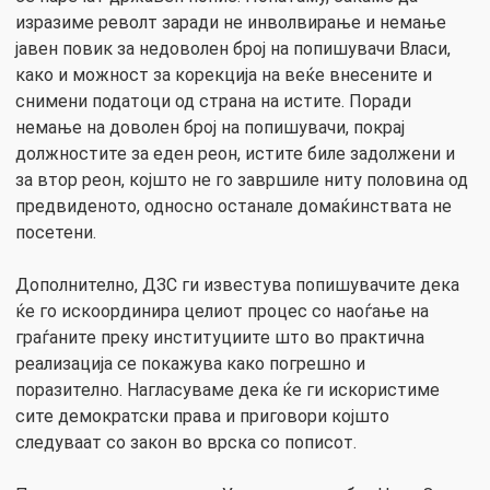
изразиме револт заради не инволвирање и немање
јавен повик за недоволен број на попишувачи Власи,
како и можност за корекција на веќе внесените и
снимени податоци од страна на истите. Поради
немање на доволен број на попишувачи, покрај
должностите за еден реон, истите биле задолжени и
за втор реон, којшто не го завршиле ниту половина од
предвиденото, односно останале домаќинствата не
посетени.
Дополнително, ДЗС ги известува попишувачите дека
ќе го искоординира целиот процес со наоѓање на
граѓаните преку институциите што во практична
реализација се покажува како погрешно и
поразително. Нагласуваме дека ќе ги искористиме
сите демократски права и приговори којшто
следуваат со закон во врска со пописот.