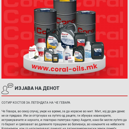
ИЗЈАВА НА ДЕНОТ
СОТИР КОСТОВ ЗА ЛЕГЕНДАТА НА ЧЕ ГЕВАРА
Че Гевара, во секој случај, умре на време, за да израсне во мит. Мит, кој до ден денес
не се предава. Им се оттргнува на луѓето од рацете, ги збунува новинарите,
истражувачите и науката, и повторно полетува преку Андите, како би могле луѓето да
го бараат и среќаваат во далеките прашуми во Боливија, во кањоните на небеските
Кордиљери, кои го наткрилуваат ланецот на латиноамерикански земји помеѓу