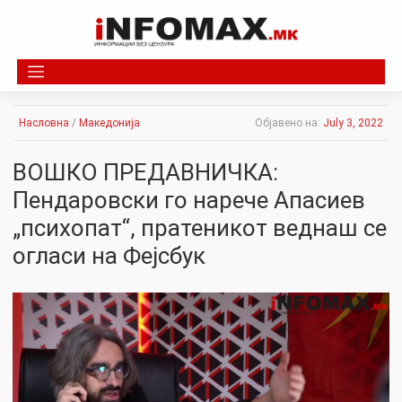
Skip
to
content
Насловна
/
Македонија
Објавено на:
July 3, 2022
ВОШКО ПРЕДАВНИЧКА:
Пендаровски го нарече Апасиев
„психопат“, пратеникот веднаш се
огласи на Фејсбук