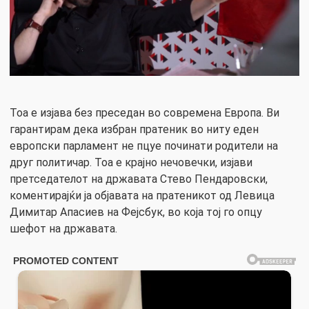
Тоа е изјава без преседан во современа Европа. Ви
гарантирам дека избран пратеник во ниту еден
европски парламент не пцуе починати родители на
друг политичар. Тоа е крајно нечовечки, изјави
претседателот на државата Стево Пендаровски,
коментирајќи ја објавата на пратеникот од Левица
Димитар Апасиев на Фејсбук, во која тој го опцу
шефот на државата.