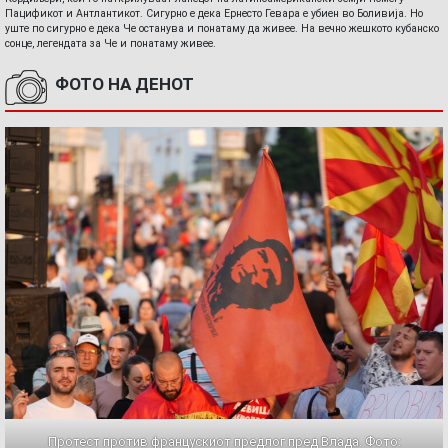
Пацификот и Антлантикот. Сигурно е дека Ернесто Гевара е убиен во Боливија. Но
уште по сигурно е дека Че останува и понатаму да живее. На вечно жешкото кубанско
сонце, легендата за Че и понатаму живее.
ФОТО НА ДЕНОТ
Протест против францускиот предлог пред Влада. Фото: