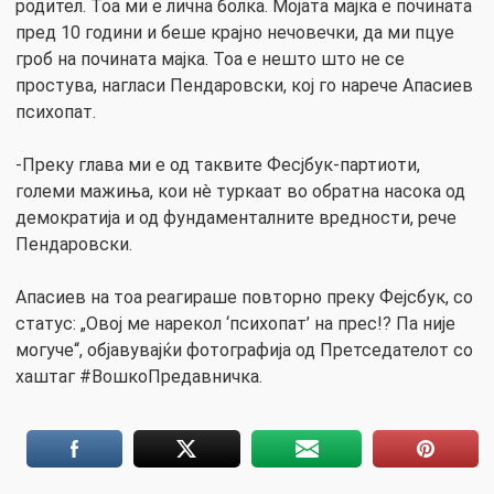
родител. Тоа ми е лична болка. Мојата мајка е почината
пред 10 години и беше крајно нечовечки, да ми пцуе
гроб на почината мајка. Тоа е нешто што не се
простува, нагласи Пендаровски, кој го нарече Апасиев
психопат.
-Преку глава ми е од таквите Фесјбук-партиоти,
големи мажиња, кои нè туркаат во обратна насока од
демократија и од фундаменталните вредности, рече
Пендаровски.
Апасиев на тоа реагираше повторно преку Фејсбук, со
статус: „Овој ме нарекол ‘психопат’ на прес!? Па није
могуче“, објавувајќи фотографија од Претседателот со
хаштаг #ВошкоПредавничка.