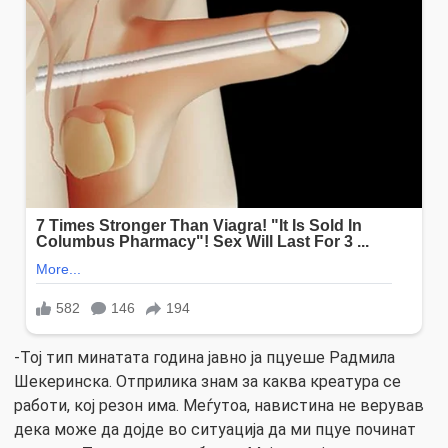
-Тој тип минатата година јавно ја пцуеше Радмила
Шекеринска. Отприлика знам за каква креатура се
работи, кој резон има. Меѓутоа, навистина не верував
дека може да дојде во ситуација да ми пцуе починат