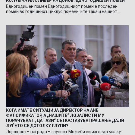
КОЛУМНА НА ОЛИВЕР АНДОНОВ: ЕДНОГОДИШЕН ПОМЕН
Едногодишен помен Едногодишниот помен е последен
помен во годишниот циклус помени. Ете така и нашиот…
КОГА ИМАТЕ СИТУАЦИЈА ДИРЕКТОР НА АНБ
ФАЛСИФИКАТОР, А „НАШИТЕ“ ЛОЈАЛИСТИ МУ
ПОРАЧУВААТ „ДА ГАЗИ“ СЕ ПОСТАВУВА ПРАШАЊЕ ДАЛИ
ЛУЃЕТО СЕ ДОТОЛКУ ГЛУПИ?
Лојалност– награда – глупост Можеби ви изгледа малку