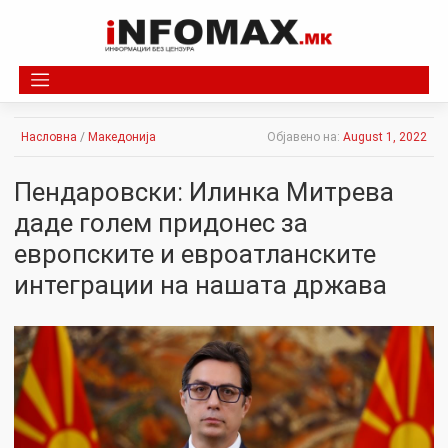
Skip
to
content
Насловна
/
Македонија
Објавено на:
August 1, 2022
Пендаровски: Илинка Митрева
даде голем придонес за
европските и евроатланските
интеграции на нашата држава