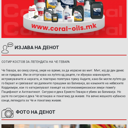
ИЗЈАВА НА ДЕНОТ
СОТИР КОСТОВ ЗА ЛЕГЕНДАТА НА ЧЕ ГЕВАРА
Че Гевара, во секој случај, умре на време, за да израсне во мит. Мит, кој до ден денес
не се предава. Им се оттргнува на луѓето од рацете, ги збунува новинарите,
истражувачите и науката, и повторно полетува преку Андите, како би могле луѓето да
го бараат и среќаваат во далеките прашуми во Боливија, во кањоните на небеските
Кордиљери, кои го наткрилуваат ланецот на латиноамерикански земји помеѓу
Пацификот и Антлантикот. Сигурно е дека Ернесто Гевара е убиен во Боливија. Но
уште по сигурно е дека Че останува и понатаму да живее. На вечно жешкото кубанско
сонце, легендата за Че и понатаму живее.
ФОТО НА ДЕНОТ