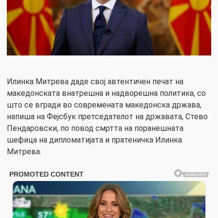
Илинка Митрева даде свој автентичен печат на
македонската внатрешна и надворешна политика, со
што се вгради во современата македонска држава,
напиша на Фејсбук претседателот на државата, Стево
Пендаровски, по повод смртта на поранешната
шефица на дипломатијата и пратеничка Илинка
Митрева.