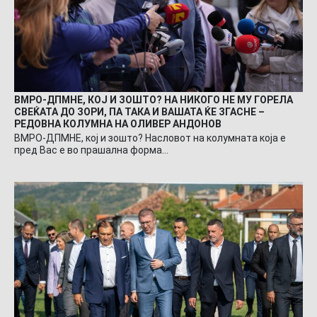
ВМРО-ДПМНЕ, КОЈ И ЗОШТО? НА НИКОГО НЕ МУ ГОРЕЛА
СВЕЌАТА ДО ЗОРИ, ПА ТАКА И ВАШАТА ЌЕ ЗГАСНЕ –
РЕДОВНА КОЛУМНА НА ОЛИВЕР АНДОНОВ
ВМРО-ДПМНЕ, кој и зошто? Насловот на колумната која е
пред Вас е во прашална форма…