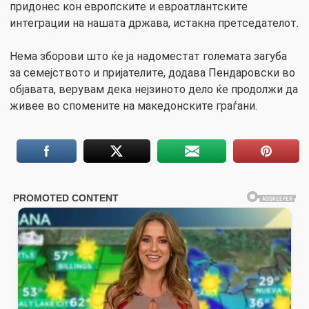
придонес кон европските и евроатлантските
интеграции на нашата држава, истакна претседателот.
Нема зборови што ќе ја надоместат големата загуба
за семејството и пријателите, додава Пендаровски во
објавата, верувам дека нејзиното дело ќе продолжи да
живее во спомените на македонските граѓани.