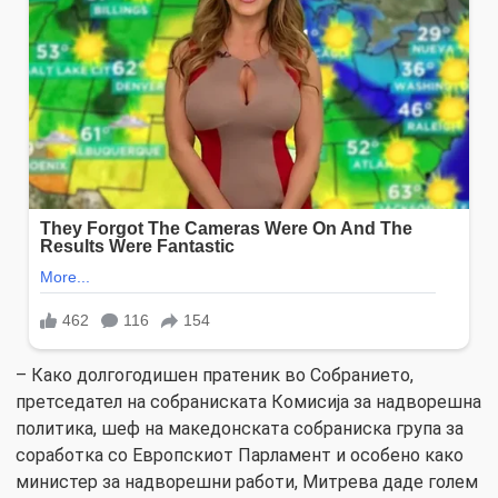
– Како долгогодишен пратеник во Собранието,
претседател на собраниската Комисија за надворешна
политика, шеф на македонската собраниска група за
соработка со Европскиот Парламент и особено како
министер за надворешни работи, Митрева даде голем