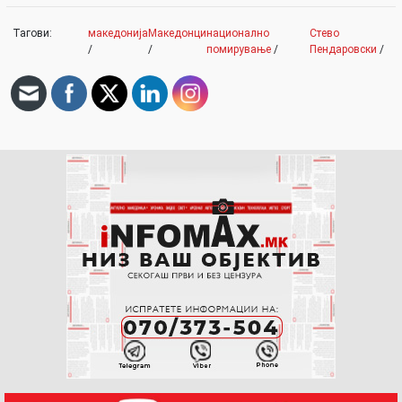
Тагови:
македонија
Македонци
национално
Стево
/
/
помирување
/
Пендаровски
/