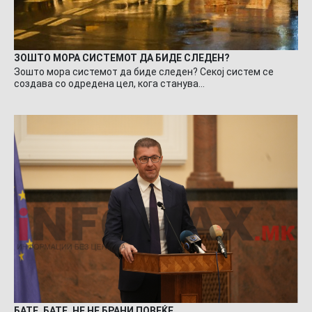
ЗОШТО МОРА СИСТЕМОТ ДА БИДЕ СЛЕДЕН?
Зошто мора системот да биде следен? Секој систем се
создава со одредена цел, кога станува…
БАТЕ, БАТЕ, НЕ НЕ БРАНИ ПОВЕЌЕ