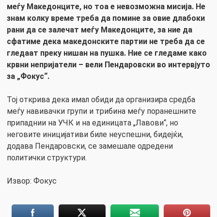
меѓу Македонците, но тоа е невозможна мисија. Не
знам колку време треба да помине за овие длабоки
рани да се залечат меѓу Македонците, за ние да
сфатиме дека македонските партии не треба да се
гледаат преку нишан на пушка. Ние се гледаме како
крвни непријатели – вели Пендаровски во интервјуто
за „Фокус“.
Тој открива дека имал обиди да организира средба
меѓу навивачки групи и трибина меѓу поранешните
припаднии на УЧК и на единицата „Лавови“, но
неговите иницијативи биле неуспешни, бидејќи,
додава Пендаровски, се замешале одредени
политички структури.
Извор: Фокус