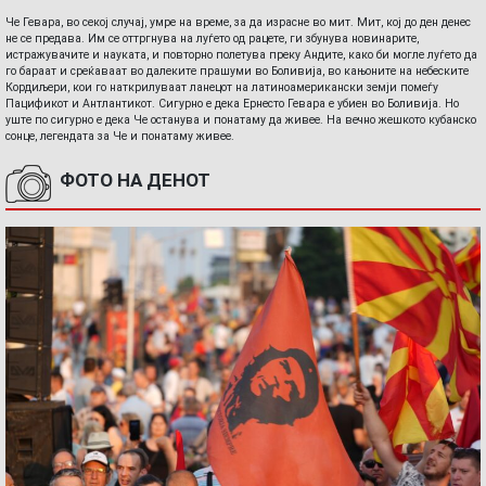
Че Гевара, во секој случај, умре на време, за да израсне во мит. Мит, кој до ден денес
не се предава. Им се оттргнува на луѓето од рацете, ги збунува новинарите,
истражувачите и науката, и повторно полетува преку Андите, како би могле луѓето да
го бараат и среќаваат во далеките прашуми во Боливија, во кањоните на небеските
Кордиљери, кои го наткрилуваат ланецот на латиноамерикански земји помеѓу
Пацификот и Антлантикот. Сигурно е дека Ернесто Гевара е убиен во Боливија. Но
уште по сигурно е дека Че останува и понатаму да живее. На вечно жешкото кубанско
сонце, легендата за Че и понатаму живее.
ФОТО НА ДЕНОТ