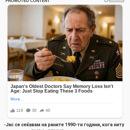
-Јас се сеќавам на раните 1990-ти години, кога ниту