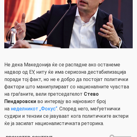
Не дека Македонија ќе се распадне ако останеме
надвор од ЕУ, ниту ќе има сериозна дестабилизација
поради тој факт, но не е добро да постојат политички
фактори што манипулираат со националните чувства
на граѓаните, вели претседателот
Стево
Пендаровски
во интервју во најновиот број
на
неделникот „Фокус“
. Според него, меѓуетнички
судири и тензии се јавуваат кога политичките актери
ќе ја засилат националистичката реторика.