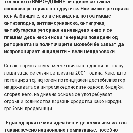
тогашното ВМРО-ДПМНЕ не одеше со таква
запалива реторика кон другите. Ние имаме реторика
кон Албанците, која е невидена, потоа имаме
антизападна, антиамериканска, антигрчка,
антибугарска реторика на невидено ниво и се
плашам дека некои нови генерации поведени од
реториката на политичарите можеби ќе сакаат да
испровоцираат инциденти – вели Пендаровски.
Сепак, тој истакнува меѓуетничките односи не толку
лоши за да се случи реприза на 2001 година. Како што
потенцира тој, најголем потенцијален дестабилизатор
на државата се интрамакедонските односи, бидејќи,
според него, на дневна основа се употребуваат
огромни количества изразни средства како изроди,
гробови, предавници…
-Една од првите мои идеи беше да помогнам во тоа
таканаречено национално помирување, посебно