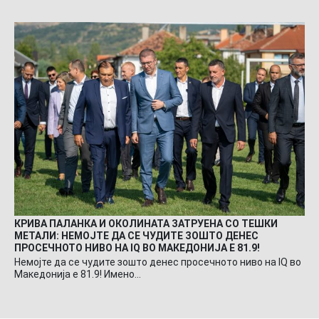
КРИВА ПАЛАНКА И ОКОЛИНАТА ЗАТРУЕНА СО ТЕШКИ
МЕТАЛИ: НЕМОЈТЕ ДА СЕ ЧУДИТЕ ЗОШТО ДЕНЕС
ПРОСЕЧНОТО НИВО НА IQ ВО МАКЕДОНИЈА Е 81.9!
Немојте да се чудите зошто денес просечното ниво на IQ во
Македонија е 81.9! Имено…