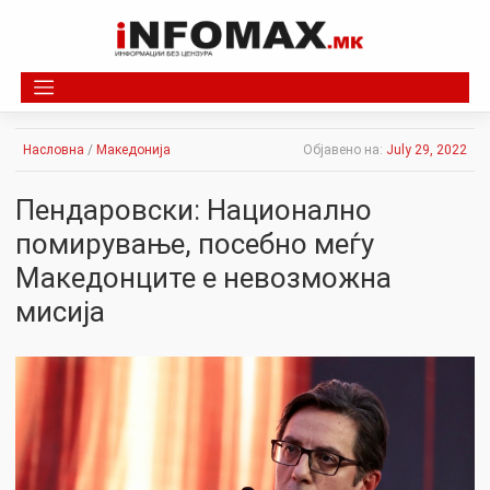
Skip
to
content
Насловна
/
Македонија
Објавено на:
July 29, 2022
Пендаровски: Национално
помирување, посебно меѓу
Македонците е невозможна
мисија