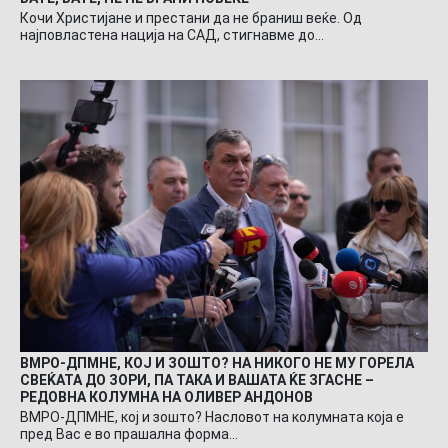
Кочи Христијане и престани да не браниш веќе. Од
најповластена нација на САД, стигнавме до…
ВМРО-ДПМНЕ, КОЈ И ЗОШТО? НА НИКОГО НЕ МУ ГОРЕЛА
СВЕЌАТА ДО ЗОРИ, ПА ТАКА И ВАШАТА ЌЕ ЗГАСНЕ –
РЕДОВНА КОЛУМНА НА ОЛИВЕР АНДОНОВ
ВМРО-ДПМНЕ, кој и зошто? Насловот на колумната која е
пред Вас е во прашална форма…