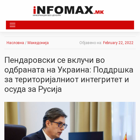
Skip
to
content
Насловна
/
Македонија
Објавено на:
February 22, 2022
Пендаровски се вклучи во
одбраната на Украина: Поддршка
за територијалниот интегритет и
осуда за Русија