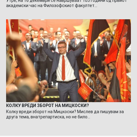
Утре, на 16 декември се навршуваат 105 години од првиот
академски час на Филозофскиот факултет…
КОЛКУ ВРЕДИ ЗБОРОТ НА МИЦКОСКИ?
Колку вреди зборот на Мицкоски? Мислев да пишувам за
друга тема, внатрепартиска, но не било…