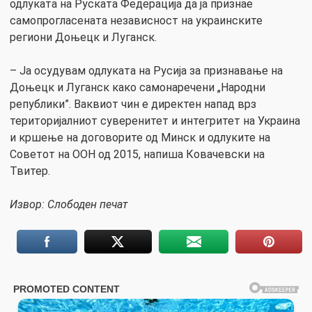
одлуката на Руската Федерација да ја признае
самопрогласената независност на украинските
региони Доњецк и Луганск.
– Ја осудувам одлуката на Русија за признавање на
Доњецк и Луганск како самонаречени „Народни
републики”. Ваквиот чин е директен напад врз
територијалниот суверенитет и интегритет на Украина
и кршење на договорите од Минск и одлуките на
Советот на ООН од 2015, напиша Ковачевски на
Твитер.
Извор: Слободен печат