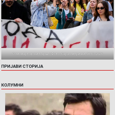
Осмомартовски Марш / Фото: Сара Митрички, 08.03.2026
ПРИЈАВИ СТОРИЈА
КОЛУМНИ