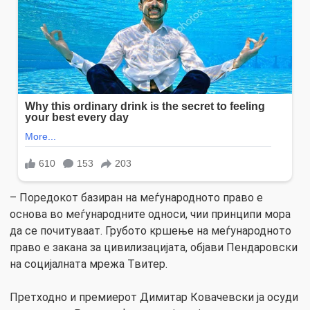
– Поредокот базиран на меѓународното право е
основа во меѓународните односи, чии принципи мора
да се почитуваат. Грубото кршење на меѓународното
право е закана за цивилизацијата, објави Пендаровски
на социјалната мрежа Твитер.
Претходно и премиерот Димитар Ковачевски ја осуди