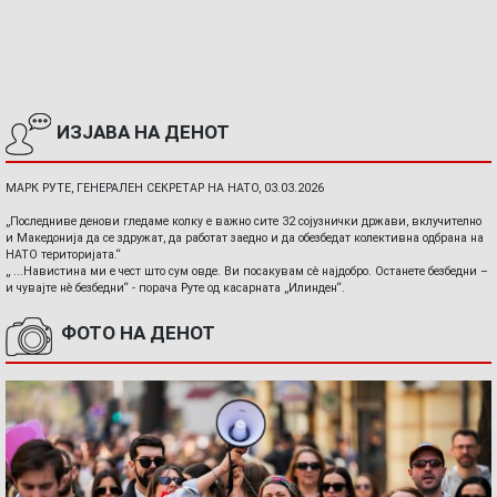
ИЗЈАВА НА ДЕНОТ
МАРК РУТЕ, ГЕНЕРАЛЕН СЕКРЕТАР НА НАТО, 03.03.2026
„Последниве денови гледаме колку е важно сите 32 сојузнички држави, вклучително
и Македонија да се здружат, да работат заедно и да обезбедат колективна одбрана на
НАТО територијата.“
„ ...Навистина ми е чест што сум овде. Ви посакувам сè најдобро. Останете безбедни –
и чувајте нè безбедни“ - порача Руте од касарната „Илинден“.
ФОТО НА ДЕНОТ