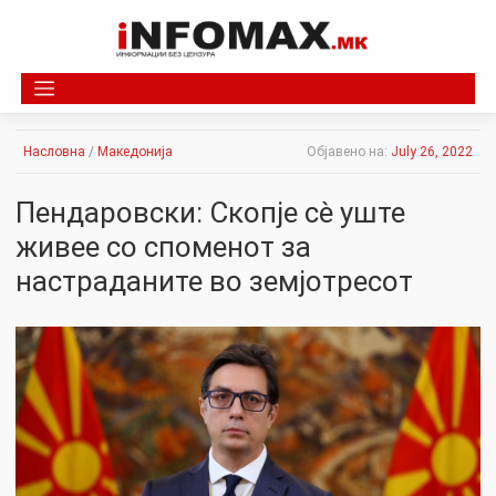
Skip
to
content
Насловна
/
Македонија
Објавено на:
July 26, 2022
Пендаровски: Скопје сè уште
живее со споменот за
настраданите во земјотресот