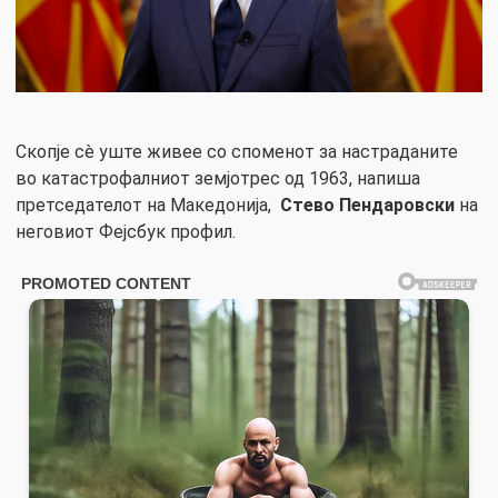
Скопје сè уште живее со споменот за настраданите
во катастрофалниот земјотрес од 1963, напиша
претседателот на Македонија,
Стево Пендаровски
на
неговиот Фејсбук профил.