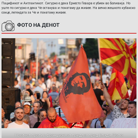
Пацификот и Антлантикот. Сигурно е дека Ернесто Гевара е убиен во Боливија. Но
уште по сигурно е дека Че останува и понатаму да живее. На вечно жешкото кубанско
сонце, легендата за Че и понатаму живее.
ФОТО НА ДЕНОТ
Протест против францускиот предлог пред Влада. Фото: