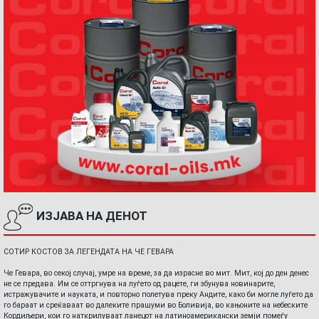
ИЗЈАВА НА ДЕНОТ
СОТИР КОСТОВ ЗА ЛЕГЕНДАТА НА ЧЕ ГЕВАРА
Че Гевара, во секој случај, умре на време, за да израсне во мит. Мит, кој до ден денес
не се предава. Им се оттргнува на луѓето од рацете, ги збунува новинарите,
истражувачите и науката, и повторно полетува преку Андите, како би могле луѓето да
го бараат и среќаваат во далеките прашуми во Боливија, во кањоните на небеските
Кордиљери, кои го наткрилуваат ланецот на латиноамерикански земји помеѓу