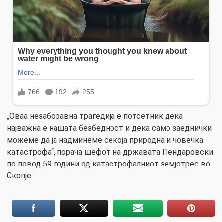
„Оваа незаборавна трагедија е потсетник дека
најважна е нашата безбедност и дека само заеднички
можеме да ја надминеме секоја природна и човечка
катастрофа“, порача шефот на државата Пендаровски
по повод 59 години од катастрофалниот земјотрес во
Скопје.