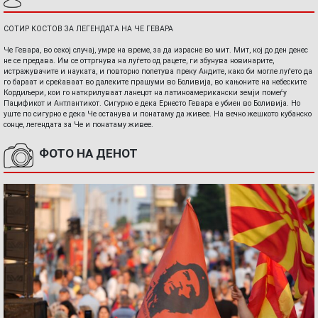
СОТИР КОСТОВ ЗА ЛЕГЕНДАТА НА ЧЕ ГЕВАРА
Че Гевара, во секој случај, умре на време, за да израсне во мит. Мит, кој до ден денес
не се предава. Им се оттргнува на луѓето од рацете, ги збунува новинарите,
истражувачите и науката, и повторно полетува преку Андите, како би могле луѓето да
го бараат и среќаваат во далеките прашуми во Боливија, во кањоните на небеските
Кордиљери, кои го наткрилуваат ланецот на латиноамерикански земји помеѓу
Пацификот и Антлантикот. Сигурно е дека Ернесто Гевара е убиен во Боливија. Но
уште по сигурно е дека Че останува и понатаму да живее. На вечно жешкото кубанско
сонце, легендата за Че и понатаму живее.
ФОТО НА ДЕНОТ