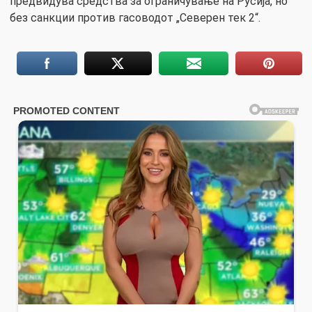
предвидува средства за ограничување на Русија, но
без санкции против гасоводот „Северен тек 2“.