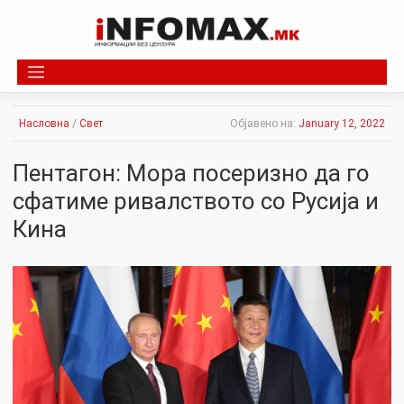
Skip
to
content
Насловна
/
Свет
Објавено на:
January 12, 2022
Пентагон: Мора посeризно да го
сфатиме pивалството со Русија и
Кина