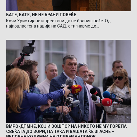
БАТЕ, БАТЕ, НЕ НЕ БРАНИ ПОВЕЌЕ
Кочи Христијане и престани да не браниш веќе. Од
најповластена нација на САД, стигнавме до…
ВМРО-ДПМНЕ, КОЈ И ЗОШТО? НА НИКОГО НЕ МУ ГОРЕЛА
СВЕЌАТА ДО ЗОРИ, ПА ТАКА И ВАШАТА ЌЕ ЗГАСНЕ –
РЕДОВНА КОЛУМНА НА ОЛИВЕР АНДОНОВ