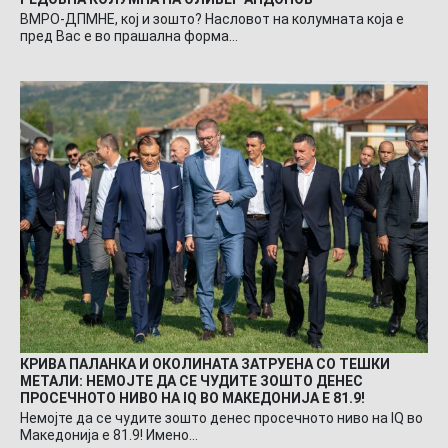
ВМРО-ДПМНЕ, кој и зошто? Насловот на колумната која е
пред Вас е во прашална форма…
КРИВА ПАЛАНКА И ОКОЛИНАТА ЗАТРУЕНА СО ТЕШКИ
МЕТАЛИ: НЕМОЈТЕ ДА СЕ ЧУДИТЕ ЗОШТО ДЕНЕС
ПРОСЕЧНОТО НИВО НА IQ ВО МАКЕДОНИЈА Е 81.9!
Немојте да се чудите зошто денес просечното ниво на IQ во
Македонија е 81.9! Имено…