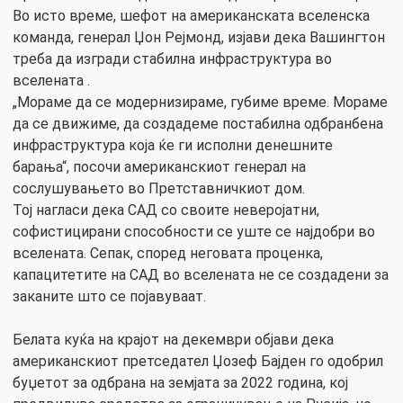
Во исто време, шефот на американската вселенска
команда, генерал Џон Рејмонд, изјави дека Вашингтон
треба да изгради стабилна инфраструктура во
вселената .
„Мораме да се модернизираме, губиме време. Мораме
да се движиме, да создадеме постабилна одбранбена
инфраструктура која ќе ги исполни денешните
барања“, посочи американскиот генерал на
сослушувањето во Претставничкиот дом.
Тој нагласи дека САД со своите неверојатни,
софистицирани способности се уште се најдобри во
вселената. Сепак, според неговата проценка,
капацитетите на САД во вселената не се создадени за
заканите што се појавуваат.
Белата куќа на крајот на декември објави дека
американскиот претседател Џозеф Бајден го одобрил
буџетот за одбрана на земјата за 2022 година, кој