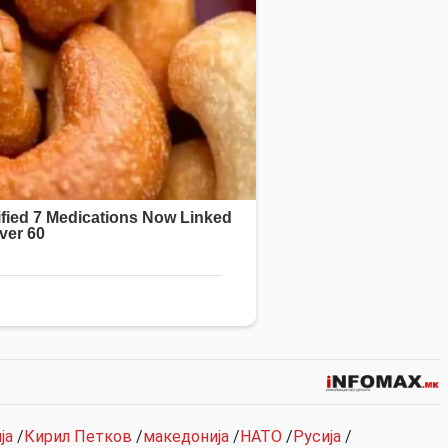
ја
/
Кирил Петков
/
македонија
/
НАТО
/
Русија
/