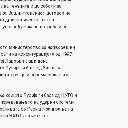
а на тензиите и да работи за
дека, Вашингтонскиот договор не
ја држави-членки, за кои
е употребувала по потреба и во
ското министерство за надворешни
рати на конфигурацијата од 1997-
еј Лавров изјави дека,
 Русија ги бара од Запад за
ици, оружје и опрема важат и за
а коишто Русија ги бара од НАТО и
споредувањето на ударни системи
раницата со Русија и запирање на
на НАТО кон истокот.