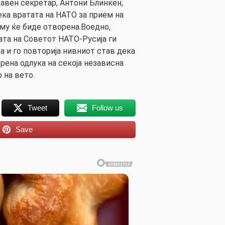
авен секретар, Антони Блинкен,
дека вратата на НАТО за прием на
аму ќе биде отворена.Воедно,
ата на Советот НАТО-Русија ги
а и го повторија нивниот став дека
рена одлука на секоја независна
 на вето.
Tweet
Follow us
Save