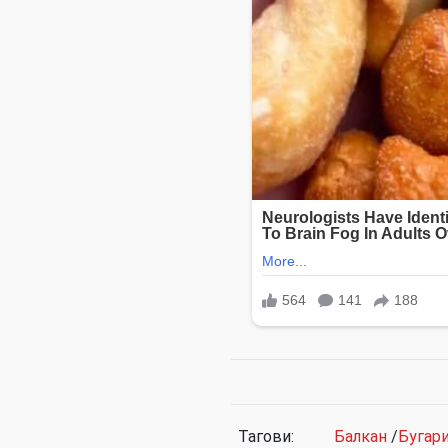
Тагови:
Балкан
/
Бугари