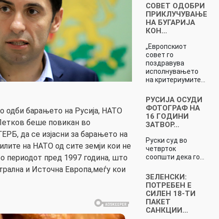
СОВЕТ ОДОБРИ
ПРИКЛУЧУВАЊЕ
НА БУГАРИЈА
КОН…
„Европскиот
совет го
поздравува
исполнувањето
на критериумите…
РУСИЈА ОСУДИ
ФОТОГРАФ НА
о одби барањето на Русија, НАТО
16 ГОДИНИ
 Петков беше повикан во
ЗАТВОР…
ЕРБ, да се изјасни за барањето на
Руски суд во
илите на НАТО од сите земји кои не
четврток
соопшти дека го…
во периодот пред 1997 година, што
трална и Источна Европа,меѓу кои
ЗЕЛЕНСКИ:
ПОТРЕБЕН Е
СИЛЕН 18-ТИ
ПАКЕТ
САНКЦИИ…