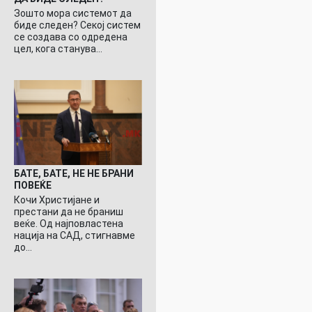
Зошто мора системот да
биде следен? Секој систем
се создава со одредена
цел, кога станува…
БАТЕ, БАТЕ, НЕ НЕ БРАНИ
ПОВЕЌЕ
Кочи Христијане и
престани да не браниш
веќе. Од најповластена
нација на САД, стигнавме
до…