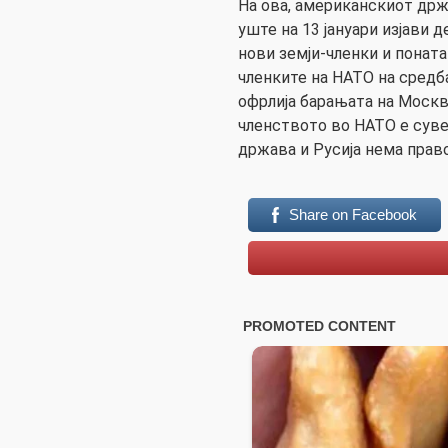
На ова, американскиот држ
уште на 13 јануари изјави 
нови земји-членки и понат
членките на НАТО на средб
офрлија барањата на Москв
членството во НАТО е суве
држава и Русија нема право
Share on Facebook