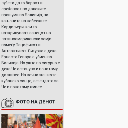
луѓето да го бараат и
среќаваат во далеките
прашуми во Боливија, во
кањоните на небеските
Кордиљери, кои го
наткрилуваат ланецот на
латиноамерикански земји
помеѓу Пацификот и
Антлантикот. Сигурно е дека
Ернесто Гевара е убиен во
Боливија. Но уште по сигурно е
дека Че останува и понатаму
да живее. На вечно жешкото
кубанско сонце, легендата за
Че и понатаму живее.
ФОТО НА ДЕНОТ