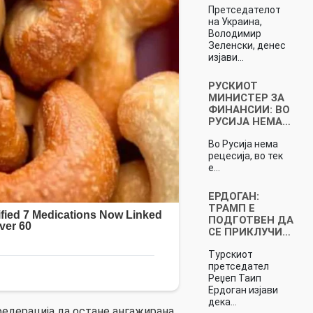
Претседателот
на Украина,
Володимир
Зеленски, денес
изјави…
РУСКИОТ
МИНИСТЕР ЗА
ФИНАНСИИ: ВО
РУСИЈА НЕМА…
Во Русија нема
рецесија, во тек
е…
ЕРДОГАН:
ТРАМП Е
ПОДГОТВЕН ДА
СЕ ПРИКЛУЧИ…
Турскиот
претседател
Реџеп Таип
Ердоган изјави
дека…
федерација да остане ангажирана