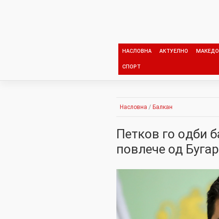
Skip
to
content
НАСЛОВНА
АКТУЕЛНО
МАКЕДО
СПОРТ
Насловна
/
Балкан
Петков го oдби б
повлече од Бугар