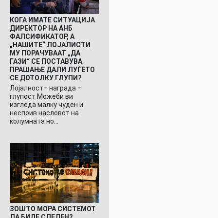
КОГА ИМАТЕ СИТУАЦИЈА
ДИРЕКТОР НА АНБ
ФАЛСИФИКАТОР, А
„НАШИТЕ“ ЛОЈАЛИСТИ
МУ ПОРАЧУВААТ „ДА
ГАЗИ“ СЕ ПОСТАВУВА
ПРАШАЊЕ ДАЛИ ЛУЃЕТО
СЕ ДОТОЛКУ ГЛУПИ?
Лојалност– награда –
глупост Можеби ви
изгледа малку чуден и
неспоив насловот на
колумната но…
ЗОШТО МОРА СИСТЕМОТ
ДА БИДЕ СЛЕДЕН?