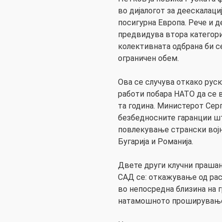
во дијалогот за деескалациј
посигурна Европа. Рече и 
предвидува втора категори
колективната одбрана би с
ограничен обем.
Ова се случува откако ру
работи побара НАТО да се в
та година. Министерот Серг
безбедносните гаранции што
повлекување странски војн
Бугарија и Романија.
Двете други клучни прашањ
САД се: откажување од ра
во непосредна близина на г
натамошното проширување 