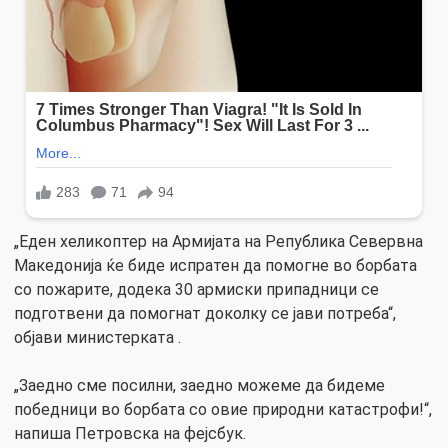
„Еден хеликоптер на Армијата на Република Севервна
Македонија ќе биде испратен да помогне во борбата
со пожарите, додека 30 армиски припадници се
подготвени да помогнат доколку се јави потреба“,
објави министерката .
„Заедно сме посилни, заедно можеме да бидеме
победници во борбата со овие природни катастрофи!“,
напиша Петровска на фејсбук.