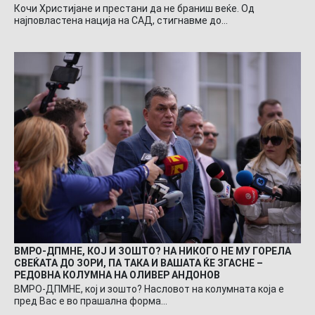
Кочи Христијане и престани да не браниш веќе. Од
најповластена нација на САД, стигнавме до…
ВМРО-ДПМНЕ, КОЈ И ЗОШТО? НА НИКОГО НЕ МУ ГОРЕЛА
СВЕЌАТА ДО ЗОРИ, ПА ТАКА И ВАШАТА ЌЕ ЗГАСНЕ –
РЕДОВНА КОЛУМНА НА ОЛИВЕР АНДОНОВ
ВМРО-ДПМНЕ, кој и зошто? Насловот на колумната која е
пред Вас е во прашална форма…