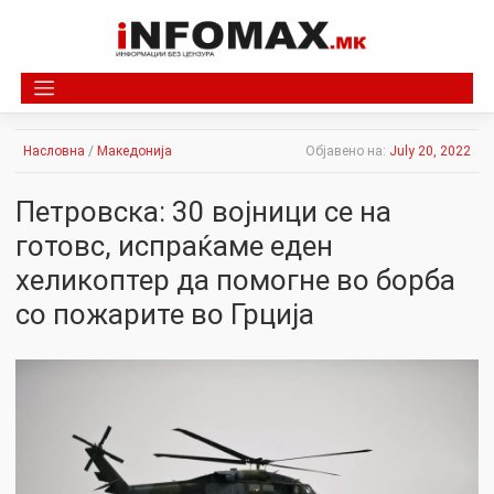
Skip
to
content
Насловна
/
Македонија
Објавено на:
July 20, 2022
Петровска: 30 војници се на
готовс, испраќаме еден
хеликоптер да помогне во борба
со пожарите во Грција