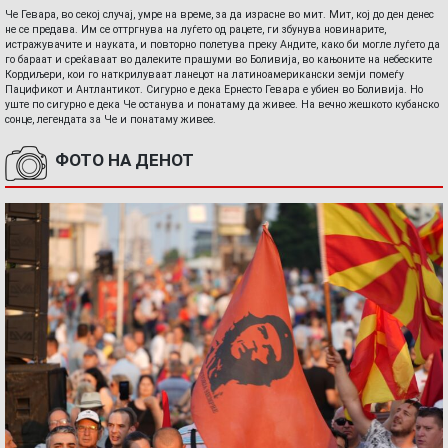
Че Гевара, во секој случај, умре на време, за да израсне во мит. Мит, кој до ден денес
не се предава. Им се оттргнува на луѓето од рацете, ги збунува новинарите,
истражувачите и науката, и повторно полетува преку Андите, како би могле луѓето да
го бараат и среќаваат во далеките прашуми во Боливија, во кањоните на небеските
Кордиљери, кои го наткрилуваат ланецот на латиноамерикански земји помеѓу
Пацификот и Антлантикот. Сигурно е дека Ернесто Гевара е убиен во Боливија. Но
уште по сигурно е дека Че останува и понатаму да живее. На вечно жешкото кубанско
сонце, легендата за Че и понатаму живее.
ФОТО НА ДЕНОТ