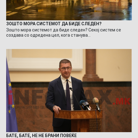
ЗОШТО МОРА СИСТЕМОТ ДА БИДЕ СЛЕДЕН?
Зошто мора системот да биде следен? Секој систем се
создава со одредена цел, кога станува…
БАТЕ, БАТЕ, НЕ НЕ БРАНИ ПОВЕЌЕ