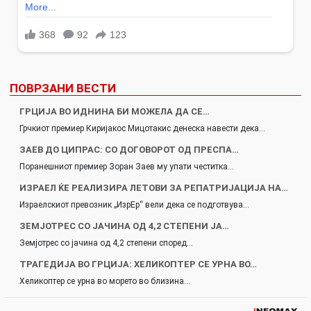
ПОВРЗАНИ ВЕСТИ
ГРЦИЈА ВО ИДНИНА БИ МОЖЕЛА ДА СЕ…
Грчкиот премиер Киријакос Мицотакис денеска навести дека…
ЗАЕВ ДО ЦИПРАС: СО ДОГОВОРОТ ОД ПРЕСПА…
Поранешниот премиер Зоран Заев му упати честитка…
ИЗРАЕЛ ЌЕ РЕАЛИЗИРА ЛЕТОВИ ЗА РЕПАТРИЈАЦИЈА НА…
Израелскиот превозник „ИзрЕр“ вели дека се подготвува…
ЗЕМЈОТРЕС СО ЈАЧИНА ОД 4,2 СТЕПЕНИ ЈА…
Земјотрес со јачина од 4,2 степени според…
ТРАГЕДИЈА ВО ГРЦИЈА: ХЕЛИКОПТЕР СЕ УРНА ВО…
Хеликоптер се урна во морето во близина…