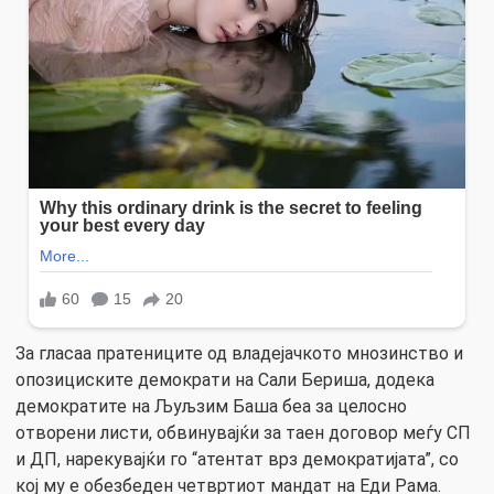
За гласаа пратениците од владејачкото мнозинство и
опозициските демократи на Сали Бериша, додека
демократите на Љуљзим Баша беа за целосно
отворени листи, обвинувајќи за таен договор меѓу СП
и ДП, нарекувајќи го “атентат врз демократијата”, со
кој му е обезбеден четвртиот мандат на Еди Рама.