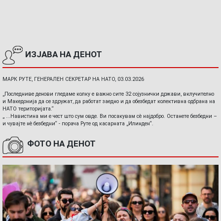
ИЗЈАВА НА ДЕНОТ
МАРК РУТЕ, ГЕНЕРАЛЕН СЕКРЕТАР НА НАТО, 03.03.2026
„Последниве денови гледаме колку е важно сите 32 сојузнички држави, вклучително
и Македонија да се здружат, да работат заедно и да обезбедат колективна одбрана на
НАТО територијата.“
„ ...Навистина ми е чест што сум овде. Ви посакувам сè најдобро. Останете безбедни –
и чувајте нè безбедни“ - порача Руте од касарната „Илинден“.
ФОТО НА ДЕНОТ