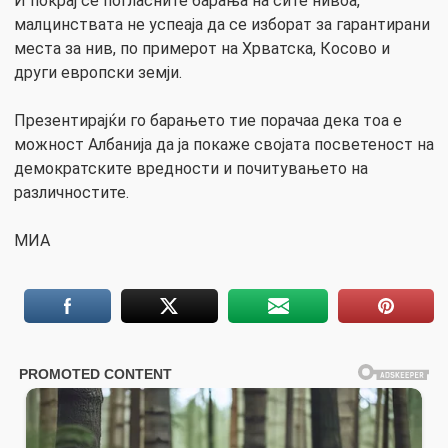
И покрај се погласните барања на сите нивоа,
малцинствата не успеаја да се изборат за гарантирани
места за нив, по примерот на Хрватска, Косово и
други европски земји.
Презентирајќи го барањето тие порачаа дека тоа е
можност Албанија да ја покаже својата посветеност на
демократските вредности и почитувањето на
различностите.
MИА