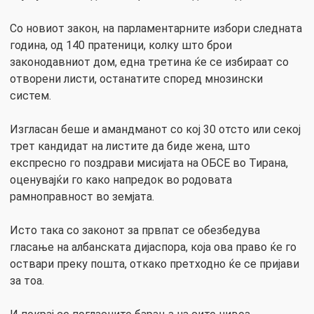
Со новиот закон, на парламентарните избори следната
година, од 140 пратеници, колку што брои
законодавниот дом, една третина ќе се избираат со
отворени листи, останатите според мнозински
систем.
Изгласан беше и амандманот со кој 30 отсто или секој
трет кандидат на листите да биде жена, што
експресно го поздрави мисијата на ОБСЕ во Тирана,
оценувајќи го како напредок во родовата
рамноправност во земјата.
Исто така со законот за првпат се обезбедува
гласање на албанската дијаспора, која ова право ќе го
оствари преку пошта, откако претходно ќе се пријави
за тоа.