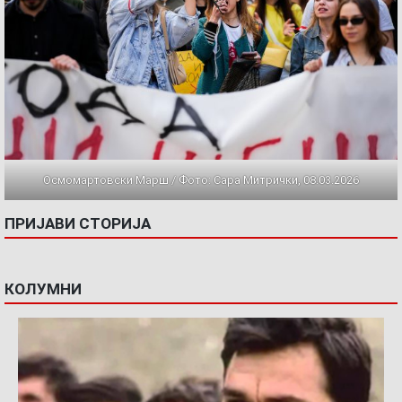
Осмомартовски Марш / Фото: Сара Митрички, 08.03.2026
ПРИЈАВИ СТОРИЈА
КОЛУМНИ