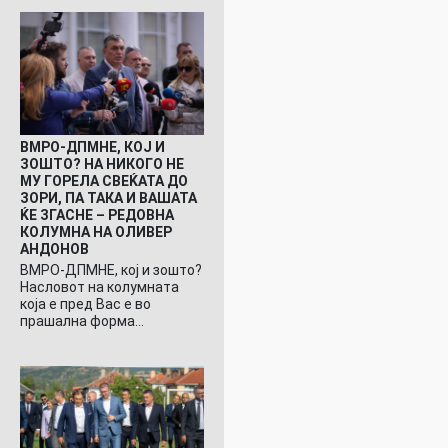
ВМРО-ДПМНЕ, КОЈ И
ЗОШТО? НА НИКОГО НЕ
МУ ГОРЕЛА СВЕЌАТА ДО
ЗОРИ, ПА ТАКА И ВАШАТА
ЌЕ ЗГАСНЕ – РЕДОВНА
КОЛУМНА НА ОЛИВЕР
АНДОНОВ
ВМРО-ДПМНЕ, кој и зошто?
Насловот на колумната
која е пред Вас е во
прашална форма…