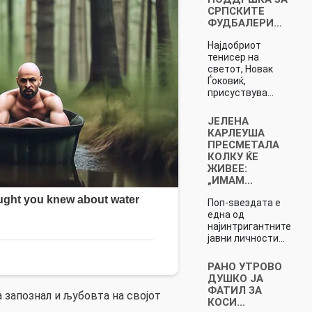
СРПСКИТЕ
ФУДБАЛЕРИ…
Најдобриот
тенисер на
светот, Новак
Ѓоковиќ,
присуствува…
ЈЕЛЕНА
КАРЛЕУША
ПРЕСМЕТАЛА
КОЛКУ ЌЕ
ЖИВЕЕ:
„ИМАМ…
Поп-ѕвездата е
една од
најинтригантните
јавни личности…
РАНО УТРОВО
ДУШКО ЈА
ФАТИЛ ЗА
а запознал и љубовта на својот
КОСИ…