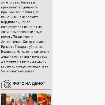
луѓето да го бараат и
среќаваат во далеките
прашуми во Боливија, во
кањоните на небеските
Кордиљери, кои го
наткрилуваат ланецот на
латиноамерикански земји
помеѓу Пацификот и
Антлантикот. Сигурно е дека
Ернесто Гевара е убиен во
Боливија. Но уште по сигурно е
дека Че останува и понатаму
да живее. На вечно жешкото
кубанско сонце, легендата за
Че и понатаму живее.
ФОТО НА ДЕНОТ