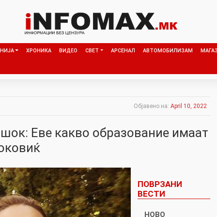
НИЈА
ХРОНИКА
ВИДЕО
СВЕТ
АРСЕНАЛ
АВТОМОБИЛИЗАМ
МАГА
Објавено на:
April 10, 2022
 шок: Еве какво образование имаат
Ѓоковиќ
ПОВРЗАНИ
ВЕСТИ
НОВО