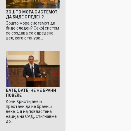
ЗОШТО МОРА СИСТЕМОТ
ДА БИДЕ СЛЕДЕН?
Зошто мора системот да
биде следен? Секој систем
се создава со одредена
цел, кога станува…
БАТЕ, БАТЕ, НЕ НЕ БРАНИ
ПОВЕЌЕ
Кочи Христијане и
престани да не браниш
веќе. Од најповластена
нација на САД, стигнавме
до…