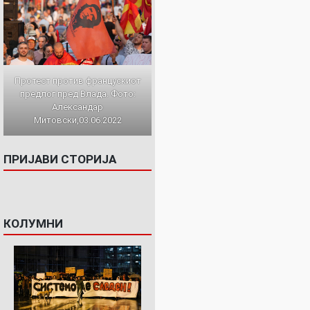
Протест против францускиот
предлог пред Влада. Фото:
Александар
Митовски,03.06.2022
ПРИЈАВИ СТОРИЈА
КОЛУМНИ