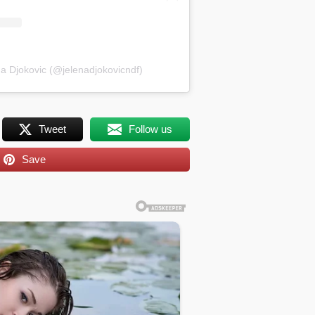
na Djokovic (@jelenadjokovicndf)
Tweet
Follow us
Save