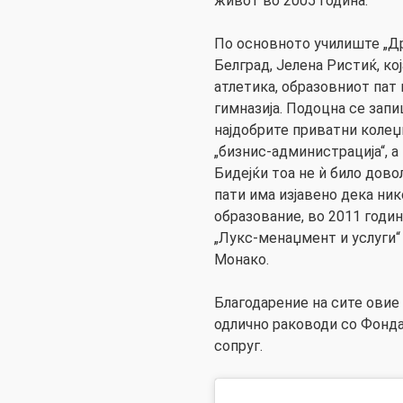
живот во 2005 година.
По основното училиште „Д
Белград, Јелена Ристиќ, ко
атлетика, образовниот пат
гимназија. Подоцна се запи
најдобрите приватни колеџ
„бизнис-администрација“, а
Бидејќи тоа не ѝ било дово
пати има изјавено дека ни
образование, во 2011 годин
„Лукс-менаџмент и услуги“
Монако.
Благодарение на сите овие
одлично раководи со Фондац
сопруг.