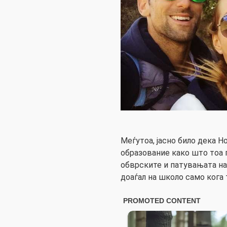
Меѓутоа, јасно било дека 
образование како што тоа 
обврските и патувањата на т
доаѓал на школо само кога 