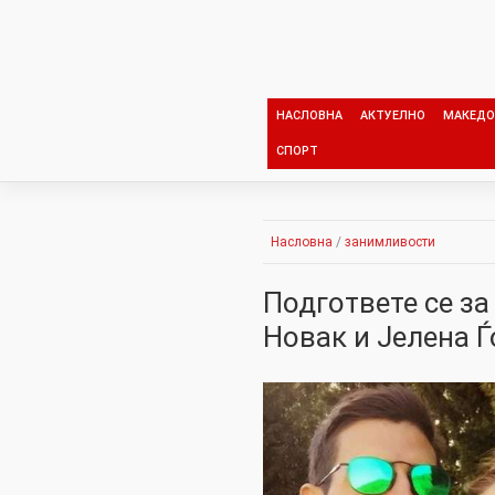
Skip
to
content
НАСЛОВНА
АКТУЕЛНО
МАКЕДО
СПОРТ
Насловна
/
занимливости
Подгответе се за
Новак и Јелена 