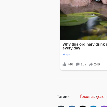
Тагови:
Ѓоковиќ
/
јелен