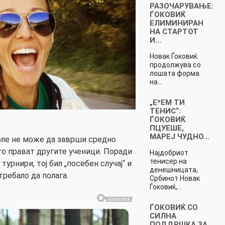
РАЗОЧАРУВАЊЕ:
ЃОКОВИЌ
ЕЛИМИНИРАН
НА СТАРТОТ
И…
Новак Ѓоковиќ
продолжува со
лошата форма
на…
„Е*ЕМ ТИ
ТЕНИС“:
ЃОКОВИЌ
ПЦУЕШЕ,
МАРЕЈ ЧУДНО…
Ноле не може да заврши средно
го прават другите ученици. Поради
Најдобриот
тенисер на
урнири, тој бил „посебен случај“ и
денешницата,
требало да полага.
Србинот Новак
Ѓоковиќ,…
ЃОКОВИЌ СО
СИЛНА
ПОДДРШКА ЗА