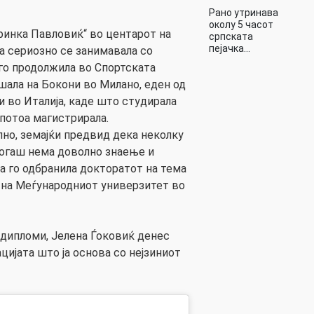
Рано утринава
околу 5 часот
ринка Павловиќ“ во центарот на
српската
пејачка…
ја сериозно се занимавала со
 го продолжила во Спортската
шала на Бокони во Милано, еден од
и во Италија, каде што студирала
 потоа магистрирала.
лно, земајќи предвид дека неколку
когаш нема доволно знаење и
а го одбранила докторатот на тема
 на Меѓународниот универзитет во
 дипломи, Јелена Ѓоковиќ денес
ијата што ја основа со нејзиниот