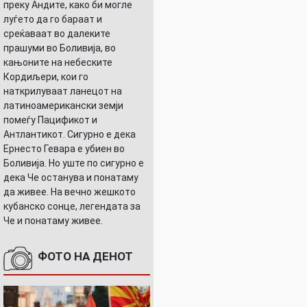
преку Андите, како би могле
луѓето да го бараат и
среќаваат во далеките
прашуми во Боливија, во
кањоните на небеските
Кордиљери, кои го
наткрилуваат ланецот на
латиноамерикански земји
помеѓу Пацификот и
Антлантикот. Сигурно е дека
Ернесто Гевара е убиен во
Боливија. Но уште по сигурно е
дека Че останува и понатаму
да живее. На вечно жешкото
кубанско сонце, легендата за
Че и понатаму живее.
ФОТО НА ДЕНОТ