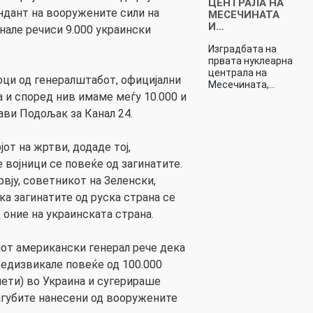
ЦЕНТРАЛА НА
андант на вооружените сили на
МЕСЕЧИНАТА
И…
нале речиси 9.000 украински
Изградбата на
првата нуклеарна
централа на
ци од генералштабот, официјални
Месечината,…
а и според нив имаме меѓу 10.000 и
јави Подољак за Канал 24.
от на жртви, додаде тој,
 војници се повеќе од загинатите.
вју, советникот на Зеленски,
ка загинатите од руска страна се
 оние на украинската страна.
от американски генерал рече дека
едизвикале повеќе од 100.000
нети) во Украина и сугерираше
загубите нанесени од вооружените