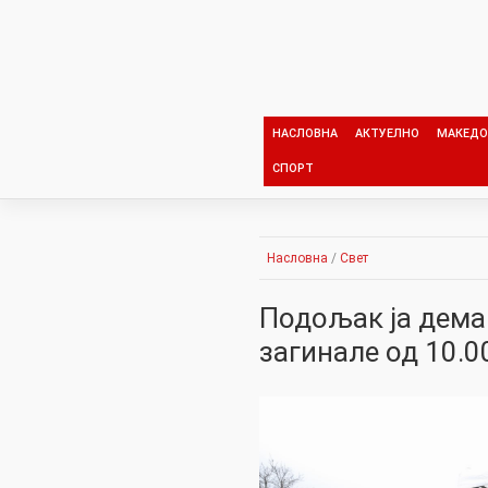
Skip
to
content
НАСЛОВНА
АКТУЕЛНО
МАКЕДО
СПОРТ
Насловна
/
Свет
Подољак ја деман
загинале од 10.0