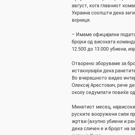
август, кога главниот ком
Украина соопшти дека заги
војници.
– Имаме официјални подато
бројки од високата команд
12.500 до 13.000 убиени, из
Отворено зборуваме за број
истакнувајќи дека ранетите
Во вчерашното видео интер
Олексиј Арестович, рече де
околу седумпати повеќе од
Минатиот месец, највисоки
руските вооружени сили пр
жртви (вкупно убиени и ра
дека сличен е и бројот на 