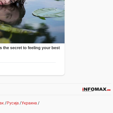
ак
/
Русија
/
Украина
/