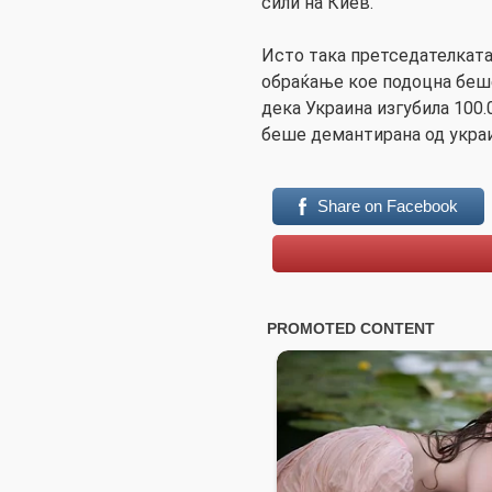
сили на Киев.
Исто така претседателката 
обраќање кое подоцна беш
дека Украина изгубила 100.
беше демантирана од украи
Share on Facebook