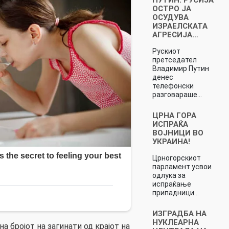
ОСТРО ЈА
ОСУДУВА
ИЗРАЕЛСКАТА
АГРЕСИЈА…
Рускиот
претседател
Владимир Путин
денес
телефонски
разговараше…
ЦРНА ГОРА
ИСПРАЌА
ВОЈНИЦИ ВО
УКРАИНА!
Црногорскиот
парламент усвои
одлука за
испраќање
припадници…
ИЗГРАДБА НА
НУКЛЕАРНА
а бројот на загинати од крајот на