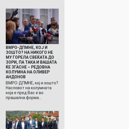
ВМРО-ДПМНЕ, КОЈ И
ЗОШТО? НА НИКОГО НЕ
МУ ГОРЕЛА СВЕЌАТА ДО
ЗОРИ, ПА ТАКА И ВАШАТА
ЌЕ ЗГАСНЕ – РЕДОВНА
КОЛУМНА НА ОЛИВЕР
АНДОНОВ
ВМРО-ДПМНЕ, кој и зошто?
Насловот на колумната
која е пред Вас е во
прашална форма…