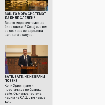
ЗОШТО МОРА СИСТЕМОТ
ДА БИДЕ СЛЕДЕН?
Зошто мора системот да
биде следен? Секој систем
се создава со одредена
цел, кога станува…
БАТЕ, БАТЕ, НЕ НЕ БРАНИ
ПОВЕЌЕ
Кочи Христијане и
престани да не браниш
веќе. Од најповластена
нација на САД, стигнавме
до…