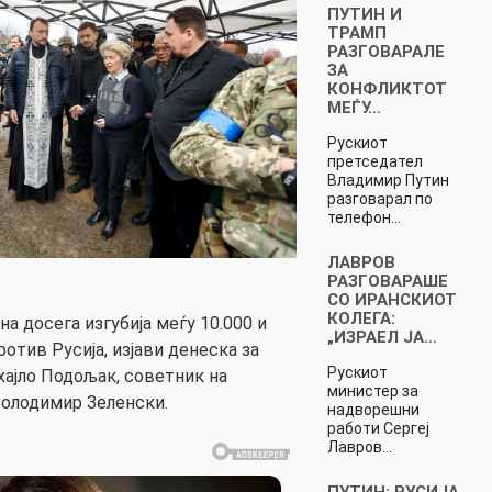
ПУТИН И
ТРАМП
РАЗГОВАРАЛЕ
ЗА
КОНФЛИКТОТ
МЕЃУ…
Рускиот
претседател
Владимир Путин
разговарал по
телефон…
ЛАВРОВ
РАЗГОВАРАШЕ
СО ИРАНСКИОТ
КОЛЕГА:
а досега изгубија меѓу 10.000 и
„ИЗРАЕЛ ЈА…
ротив Русија, изјави денеска за
Рускиот
хајло Подољак, советник на
министер за
Володимир Зеленски.
надворешни
работи Сергеј
Лавров…
ПУТИН: РУСИЈА