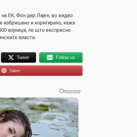
на ЕК, Фон дер Лајен, во видео
е избришано и коригирано, кажа
000 војници, по што експресно
нските власти.
Tweet
Follow us
Save