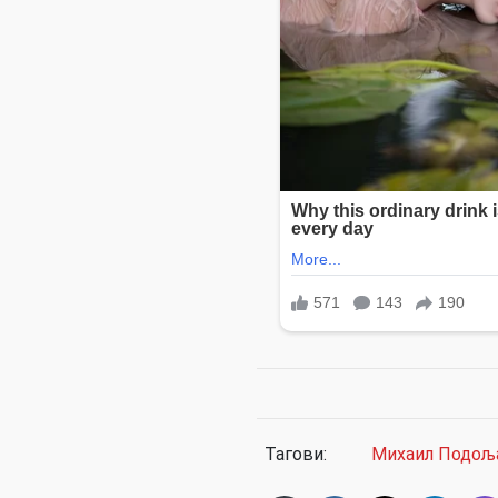
Тагови:
Михаил Подољ