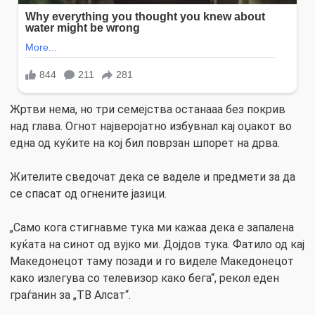
Жртви нема, но три семејства останааа без покрив
над глава. Огнот најверојатно избувнал кај оџакот во
една од куќите на кој бил поврзан шпорет на дрва.
Жителите сведочат дека се ваделе и предмети за да
се спасат од огнените јазици.
„Само кога стигнавме тука ми кажаа дека е запалена
куќата на синот од вујко ми. Дојдов тука. Фатило од кај
Македонецот таму позади и го виделе Македонецот
како излегува со телевизор како бега“, рекол еден
граѓанин за „ТВ Алсат“.