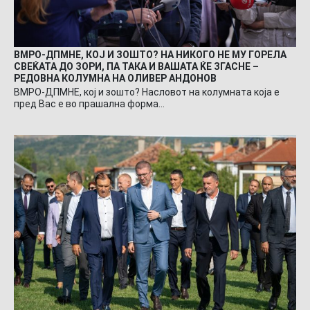
ВМРО-ДПМНЕ, КОЈ И ЗОШТО? НА НИКОГО НЕ МУ ГОРЕЛА
СВЕЌАТА ДО ЗОРИ, ПА ТАКА И ВАШАТА ЌЕ ЗГАСНЕ –
РЕДОВНА КОЛУМНА НА ОЛИВЕР АНДОНОВ
ВМРО-ДПМНЕ, кој и зошто? Насловот на колумната која е
пред Вас е во прашална форма…