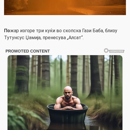
По
жар изгоре три куќи во скопска Гази Баба, близу
Тутунсус Џамија, пренесува „Алсат“.