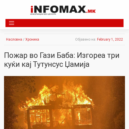
Skip
to
content
Насловна
/
Хроника
Објавено на:
February 1, 2022
Пожаp во Гази Баба: Изгоpeа три
куќи кај Тутунсус Џамија