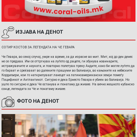
ИЗЈАВА НА ДЕНОТ
СОТИР КОСТОВ ЗА ЛЕГЕНДАТА НА ЧЕ ГЕВАРА
Че Гевара, во секој случај, умре на време, за да израсне во мит. Мит, кој до ден денес
не се предава. Им се оттргнува на луѓето од рацете, ги збунува новинарите,
истражувачите и науката, и повторно полетува преку Андите, како би могле луѓето да
го бараат и среќаваат во далеките прашуми во Боливија, во кањоните на небеските
Кордиљери, кои го наткрилуваат ланецот на латиноамерикански земји помеѓу
Пацификот и Антлантикот. Сигурно е дека Ернесто Гевара е убиен во Боливија. Но
уште по сигурно е дека Че останува и понатаму да живее. На вечно жешкото кубанско
сонце, легендата за Че и понатаму живее.
ФОТО НА ДЕНОТ