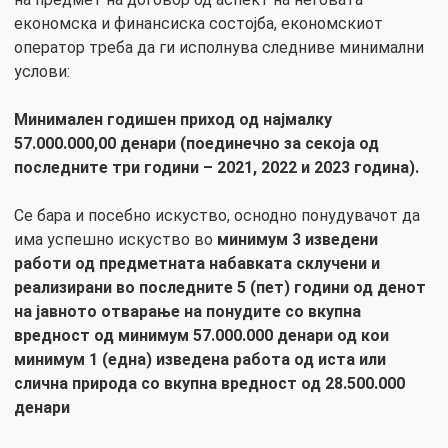
економска и финансиска состојба, економскиот
оператор треба да ги исполнува следниве минимални
услови:
Минимален годишен приход од најмалку
57.000.000,00 денари (поединечно за секоја од
последните три години – 2021, 2022 и 2023 година).
Се бара и посебно искуство, оснодно понудувачот да
има успешно искуство во
минимум 3 изведени
работи од предметната набавката склучени и
реализирани во последните 5 (пет) години од денот
на јавното отварање на понудите со вкупна
вредност од минимум 57.000.000 денари од кои
минимум 1 (една) изведенa работа од иста или
слична природа со вкупна вредност од 28.500.000
денари