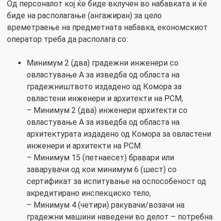
Од персоналот кој ќе биде вклучен во набавката и ќе
биде на располагање (ангажиран) за цело
времетраење на предметната набавка, економскиот
оператор треба да располага со:
Минимум 2 (два) градежни инженери со
овластување А за изведба од областа на
градежништвото издадено од Комора за
овластени инженери и архитекти на РСМ,
– Минимум 2 (два) инженери архитекти со
овластување А за изведба од областа на
архитектурата издадено од Комора за овластени
инженери и архитекти на РСМ.
– Минимум 15 (петнаесет) бравари или
заварувачи од кои минимум 6 (шест) со
сертификат за испитување на оспособеност од
акредитирано инспекциско тело,
– Минимум 4 (четири) ракувачи/возачи на
градежни машини наведени во делот – потребна