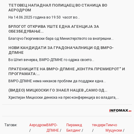
ТЕТОВЕЦ НАПАДНАЛ ПОЛИЦАЕЦ ВО СТАНИЦА ВО
АЕРОДРОМ
На 14.06.2025 година во 19.50 часот во…
БРЛОГОТ ОТКРИВА УШТЕ ЕДНА АГЕНЦИЈА ЗА
ОБЕЗБЕДУВАЊЕ…
Благојчо Георгиевски бара од Министерството за внатрешни…
НОВИ КАНДИДАТИ ЗА ГРАДОНАЧАЛНИЦИ ОД ВМРО-
ДПМНЕ
Во Штип вечерва, ВМРО-ДПМНЕ го одржа своето…
ПРАТЕНИЦИТЕ НА ВМРО-ДПМНЕ „КОНТРА ПРЕМИЕРОТ“ И
ПРОГРАМАТА:…
ВМРО-ДПМНЕ нема никаков проблем да поддржи една…
(ВИДЕО) МИЦКОСКИ ГО ЗНАЕЛ НАЦЕВ „САМО ОД…
Христијан Мицкоски денеска на прес-конференција во владата,…
Тагови:
Аеродром
ВМРО-
Пирамид
тендери
Тимчо
/
ДПМНЕ
/
Билдинг
/
/
Муцунски
/