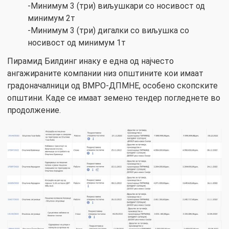
-Минимум 3 (три) виљушкари со носивост од
минимум 2т
-Минимум 3 (три) дигалки со виљушка со
носивост од минимум 1т
Пирамид Билдинг инаку е една од најчесто
ангажираните компании низ општините кои имаат
градоначалници од ВМРО-ДПМНЕ, особено скопските
општини. Каде се имаат земено тендер погледнете во
продолжение.