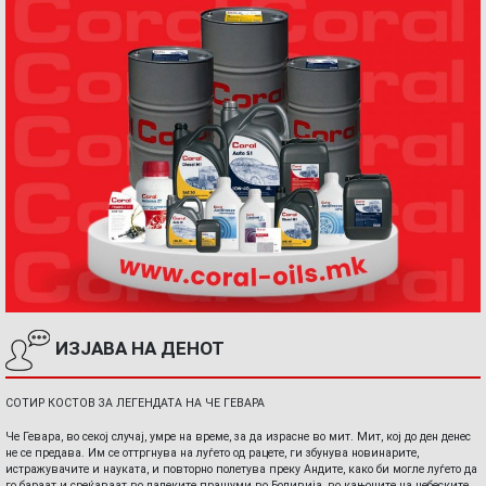
ИЗЈАВА НА ДЕНОТ
СОТИР КОСТОВ ЗА ЛЕГЕНДАТА НА ЧЕ ГЕВАРА
Че Гевара, во секој случај, умре на време, за да израсне во мит. Мит, кој до ден денес
не се предава. Им се оттргнува на луѓето од рацете, ги збунува новинарите,
истражувачите и науката, и повторно полетува преку Андите, како би могле луѓето да
го бараат и среќаваат во далеките прашуми во Боливија, во кањоните на небеските