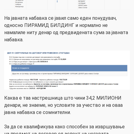
На јавната набавка се јавил само еден понудувач,
односно ПИРАМИД БИЛДИНГ и нормално не
намалиле ниту денар од предвидената сума за јавната
набавка.
Каква е таа настрешница што чини 34,2 МИЛИОНИ
денари, не знаеме, но условите за учество и на оваа
јавна набавка се сомнителни.
За да се квалификува како способен за извршување
на предмет на договор од аспект на неговата