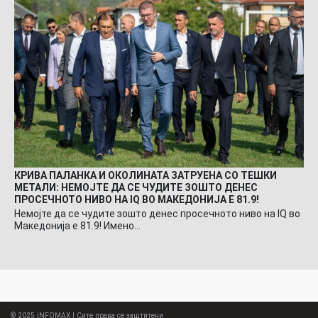
КРИВА ПАЛАНКА И ОКОЛИНАТА ЗАТРУЕНА СО ТЕШКИ
МЕТАЛИ: НЕМОЈТЕ ДА СЕ ЧУДИТЕ ЗОШТО ДЕНЕС
ПРОСЕЧНОТО НИВО НА IQ ВО МАКЕДОНИЈА Е 81.9!
Немојте да се чудите зошто денес просечното ниво на IQ во
Македонија е 81.9! Имено…
© 2025
iNFOMAX
| Сите права се заштитени