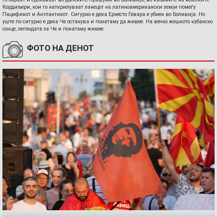
Кордиљери, кои го наткрилуваат ланецот на латиноамерикански земји помеѓу
Пацификот и Антлантикот. Сигурно е дека Ернесто Гевара е убиен во Боливија. Но
уште по сигурно е дека Че останува и понатаму да живее. На вечно жешкото кубанско
сонце, легендата за Че и понатаму живее.
ФОТО НА ДЕНОТ