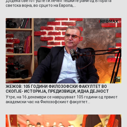
Додека светот уште ги лечел тешките рани од Втората
светска војна, во срцето на Европа,…
ЖЕЖОВ: 105 ГОДИНИ ФИЛОЗОФСКИ ФАКУЛТЕТ ВО
СКОПЈЕ- ИСТОРИЈА, ПРЕДИЗВИЦИ, ИДНА ДЕЈНОСТ
Утре, на 16 декември се навршуваат 105 години од првиот
академски час на Филозофскиот факултет…