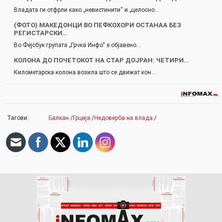
Владата ги отфрли како „невистинити“ и „целосно…
(ФОТО) МАКЕДОНЦИ ВО ПЕФКОХОРИ ОСТАНАА БЕЗ
РЕГИСТАРСКИ…
Во Фејсбук групата „Грчка Инфо“ е објавено…
КОЛОНА ДО ПОЧЕТОКОТ НА СТАР ДОЈРАН: ЧЕТИРИ…
Километарска колона возила што се движат кон…
Тагови:
Балкан
/
Грција
/
Недоверба на влада
/