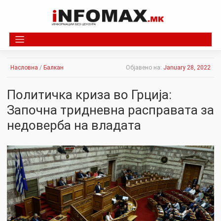
Skip
to
content
Насловна
/
Балкан
Објавено на:
January 28, 2022
Политичка кризa во Грција:
Започна тридневна расправата за
недоверба на владата