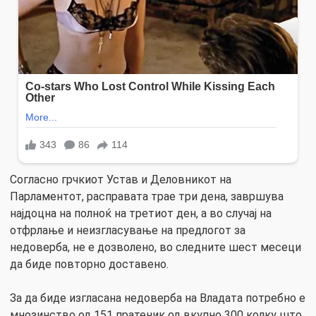
Согласно грчкиот Устав и Деловникот на
Парламентот, расправата трае три дена, завршува
најдоцна на полноќ на третиот ден, а во случај на
отфрлање и неизгласување на предлогот за
недоверба, не е дозволено, во следните шест месеци
да биде повторно доставено.
За да биде изгласана недоверба на Владата потребно е
мнозинство од 151 пратеник од вкупно 300 колку што