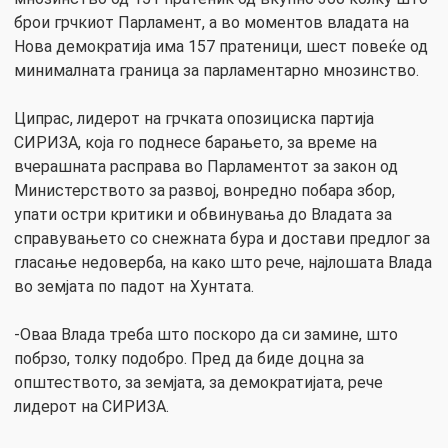
брои грчкиот Парламент, а во моментов владата на
Нова демократија има 157 пратеници, шест повеќе од
минималната граница за парламентарно мнозинство.
Ципрас, лидерот на грчката опозициска партија
СИРИЗА, која го поднесе барањето, за време на
вчерашната расправа во Парламентот за закон од
Министерството за развој, вонредно побара збор,
упати остри критики и обвинувања до Владата за
справувањето со снежната бура и достави предлог за
гласање недоверба, на како што рече, најлошата Влада
во земјата по падот на Хунтата.
-Оваа Влада треба што поскоро да си замине, што
побрзо, толку подобро. Пред да биде доцна за
општеството, за земјата, за демократијата, рече
лидерот на СИРИЗА.