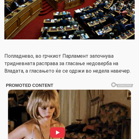
Попладнево, во грчкиот Парламент започнува
тридневната расправа за гласање недоверба на
Владата, а гласањето ќе се одржи во недела навечер.