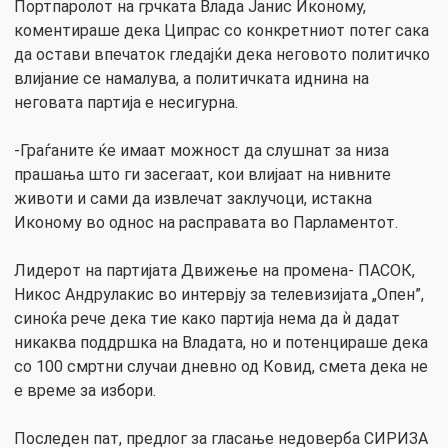
Портпаролот на грчката Влада Јанис Иконому,
коментираше дека Ципрас со конкретниот потег сака
да остави впечаток гледајќи дека неговото политичко
влијание се намалува, а политичката иднина на
неговата партија е несигурна.
-Граѓаните ќе имаат можност да слушнат за низа
прашања што ги засегаат, кои влијаат на нивните
животи и сами да извлечат заклучоци, истакна
Иконому во однос на расправата во Парламентот.
Лидерот на партијата Движење на промена- ПАСОК,
Никос Андрулакис во интервју за телевизијата „Опен”,
синоќа рече дека тие како партија нема да ѝ дадат
никаква поддршка на Владата, но и потенцираше дека
со 100 смртни случаи дневно од Ковид, смета дека не
е време за избори.
Последен пат, предлог за гласање недоверба СИРИЗА