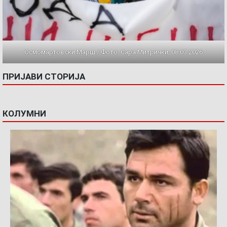
Осмомартовски Марш / Фото: Сара Митрички, 08.03.2026
ПРИЈАВИ СТОРИЈА
КОЛУМНИ