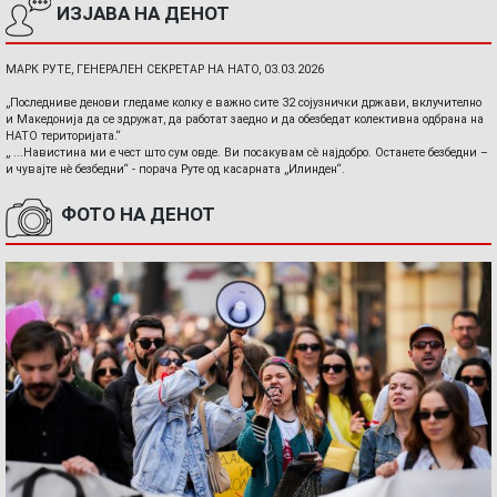
ИЗЈАВА НА ДЕНОТ
МАРК РУТЕ, ГЕНЕРАЛЕН СЕКРЕТАР НА НАТО, 03.03.2026
„Последниве денови гледаме колку е важно сите 32 сојузнички држави, вклучително
и Македонија да се здружат, да работат заедно и да обезбедат колективна одбрана на
НАТО територијата.“
„ ...Навистина ми е чест што сум овде. Ви посакувам сè најдобро. Останете безбедни –
и чувајте нè безбедни“ - порача Руте од касарната „Илинден“.
ФОТО НА ДЕНОТ