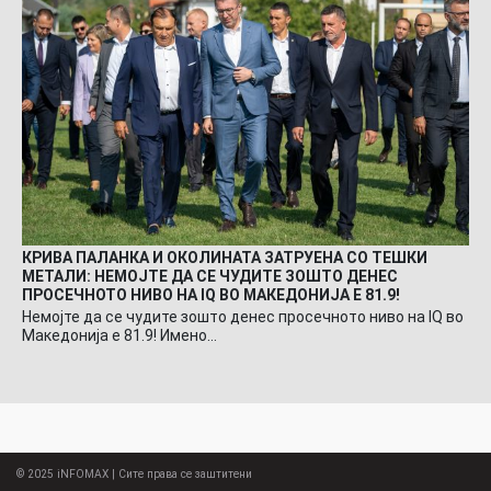
КРИВА ПАЛАНКА И ОКОЛИНАТА ЗАТРУЕНА СО ТЕШКИ
МЕТАЛИ: НЕМОЈТЕ ДА СЕ ЧУДИТЕ ЗОШТО ДЕНЕС
ПРОСЕЧНОТО НИВО НА IQ ВО МАКЕДОНИЈА Е 81.9!
Немојте да се чудите зошто денес просечното ниво на IQ во
Македонија е 81.9! Имено…
© 2025
iNFOMAX
| Сите права се заштитени