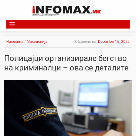
Skip
to
content
Насловна
/
Македонија
Објавено на:
December 16, 2022
Полицајци организирале бегство
на криминалци – ова се деталите