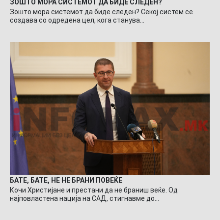
ЗОШТО МОРА СИСТЕМОТ ДА БИДЕ СЛЕДЕН?
Зошто мора системот да биде следен? Секој систем се
создава со одредена цел, кога станува…
БАТЕ, БАТЕ, НЕ НЕ БРАНИ ПОВЕЌЕ
Кочи Христијане и престани да не браниш веќе. Од
најповластена нација на САД, стигнавме до…