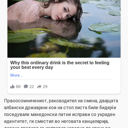
Првоосомничениот, раководител на смена, двајцата
албански државјани кои на стоп листа биле бидејќи
поседувале македонски патни исправи со украден
идентитет, ги сместил во неговата канцеларија,