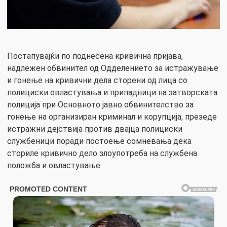
Постапувајќи по поднесена кривична пријава,
надлежен обвинител од Одделението за истражување
и гонење на кривични дела сторени од лица со
полициски овластувања и припадници на затворската
полиција при Основното јавно обвинителство за
гонење на организиран криминал и корупција, презеде
истражни дејствија против двајца полициски
службеници поради постоење сомневања дека
сториле кривично дело злоупотреба на службена
положба и овластување.