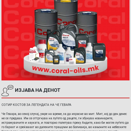
ИЗЈАВА НА ДЕНОТ
СОТИР КОСТОВ ЗА ЛЕГЕНДАТА НА ЧЕ ГЕВАРА
Че Гевара, во секој случај, умре на време, за да израсне во мит. Мит, кој до ден денес
не се предава. Им се оттргнува на луѓето од рацете, ги збунува новинарите,
истражувачите и науката, и повторно полетува преку Андите, како би могле луѓето да
го бараат и среќаваат во далеките прашуми во Боливија, во кањоните на небеските