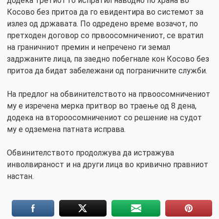
додека третиот го испратил наводно по храна во
Косово без притоа да го евидентира во системот за
излез од државата. По одредено време возачот, по
претходен договор со првоосомничениот, се вратил
на граничниот премин и непречено ги земал
задржаните лица, па заедно побегнале кон Косово без
притоа да бидат забележани од пограничните служби.
На предлог на обвинителството на првоосомничениот
му е изречена мерка притвор во траење од 8 дена,
додека на второосомничениот со решение на судот
му е одземена патната исправа.
Обвинителството продолжува да истражува
инволвираност и на други лица во кривично правниот
настан.