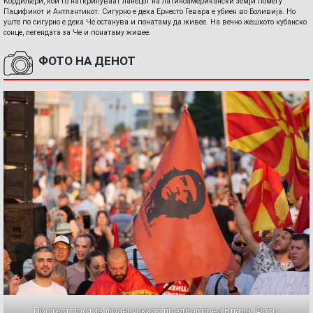
Кордиљери, кои го наткрилуваат ланецот на латиноамерикански земји помеѓу
Пацификот и Антлантикот. Сигурно е дека Ернесто Гевара е убиен во Боливија. Но
уште по сигурно е дека Че останува и понатаму да живее. На вечно жешкото кубанско
сонце, легендата за Че и понатаму живее.
ФОТО НА ДЕНОТ
Протест против францускиот предлог пред Влада. Фото: