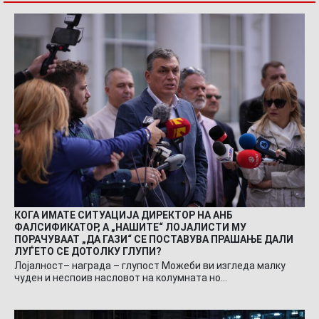
КОГА ИМАТЕ СИТУАЦИЈА ДИРЕКТОР НА АНБ
ФАЛСИФИКАТОР, А „НАШИТЕ“ ЛОЈАЛИСТИ МУ
ПОРАЧУВААТ „ДА ГАЗИ“ СЕ ПОСТАВУВА ПРАШАЊЕ ДАЛИ
ЛУЃЕТО СЕ ДОТОЛКУ ГЛУПИ?
Лојалност– награда – глупост Можеби ви изгледа малку
чуден и неспоив насловот на колумната но…