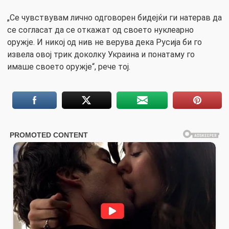
„Се чувствувам лично одговорен бидејќи ги натерав да
се согласат да се откажат од своето нуклеарно
оружје. И никој од нив не верува дека Русија би го
извела овој трик доколку Украина и понатаму го
имаше своето оружје“, рече тој.