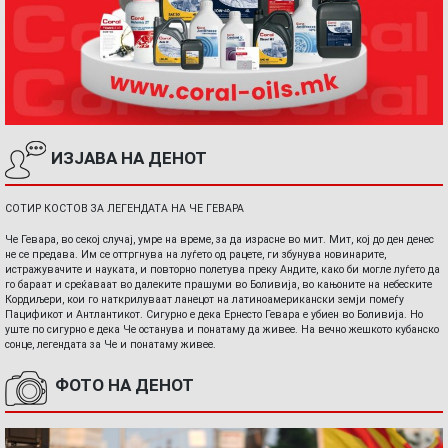
ИЗЈАВА НА ДЕНОТ
СОТИР КОСТОВ ЗА ЛЕГЕНДАТА НА ЧЕ ГЕВАРА
Че Гевара, во секој случај, умре на време, за да израсне во мит. Мит, кој до ден денес
не се предава. Им се оттргнува на луѓето од рацете, ги збунува новинарите,
истражувачите и науката, и повторно полетува преку Андите, како би могле луѓето да
го бараат и среќаваат во далеките прашуми во Боливија, во кањоните на небеските
Кордиљери, кои го наткрилуваат ланецот на латиноамерикански земји помеѓу
Пацификот и Антлантикот. Сигурно е дека Ернесто Гевара е убиен во Боливија. Но
уште по сигурно е дека Че останува и понатаму да живее. На вечно жешкото кубанско
сонце, легендата за Че и понатаму живее.
ФОТО НА ДЕНОТ