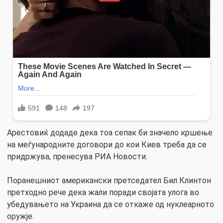
Арестовиќ додаде дека тоа сепак би значело кршење
на меѓународните договори до кои Киев треба да се
придржува, пренесува РИА Новости.
Поранешниот американски претседател Бил Клинтон
претходно рече дека жали поради својата улога во
убедувањето на Украина да се откаже од нуклеарното
оружје.