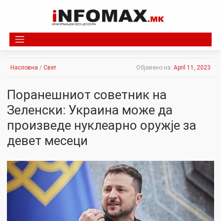
Skip
to
content
Насловна
/
Свет
Објавено на:
April 11, 2023
Поранешниот советник на
Зеленски: Украина може да
произведе нуклеарно оружје за
девет месеци