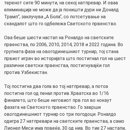
теренот сите 90 минути, на секој натпревар. И оваа
елиминација не може да ја поништи дури ни Доналд
Трамп“, заклучува „А Бола“, со потсетување на
скандалот што го одбележа Светското првенство.
Ова беше шести настап на Роналдо на светските
првенства, по 2006, 2010, 2014, 2018 и 2022 година. Во
групната фаза на овогодинешниот турнир, тој стана
првиот играч во историјата што постигнал гол на шест
различни светски првенства, постигнувајќи гол
против Узбекистан.
Тој постигна два гола во тој натпревар, а потоа
постигна гол од пенал против Хрватска во 1/16
финалето, што беше неговиот прв гол во нокаут
фазата на Светското првенство. Го заврши
овогодинешниот турнир со три погодоци. Роналдо
одигра 27 натпревари на светските првенства, а само
Лионел Меси има повеќе, 30 од нив. Во тие 27 настапи,