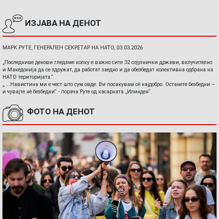
ИЗЈАВА НА ДЕНОТ
МАРК РУТЕ, ГЕНЕРАЛЕН СЕКРЕТАР НА НАТО, 03.03.2026
„Последниве денови гледаме колку е важно сите 32 сојузнички држави, вклучително
и Македонија да се здружат, да работат заедно и да обезбедат колективна одбрана на
НАТО територијата.“
„ ...Навистина ми е чест што сум овде. Ви посакувам сè најдобро. Останете безбедни –
и чувајте нè безбедни“ - порача Руте од касарната „Илинден“.
ФОТО НА ДЕНОТ