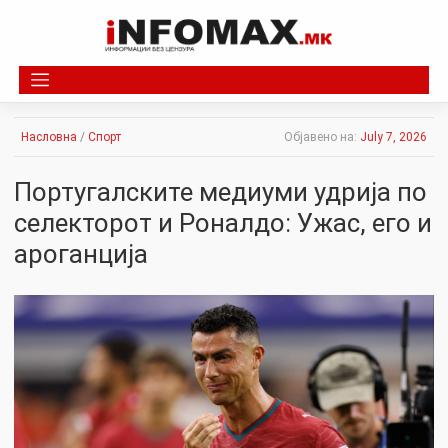
Skip
to
content
Насловна
/
Спорт
Објавено на:
July 7, 2026
Португалските медиуми удрија по
селекторот и Роналдо: Ужас, его и
ароганција