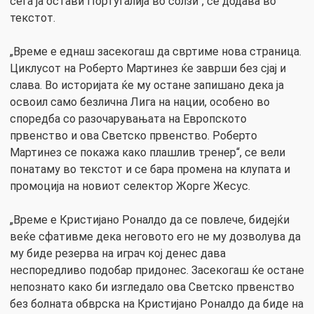
сега ја остави Португалија во солзи“, се додава во
текстот.
„Време е еднаш засекогаш да свртиме нова страница.
Циклусот на Роберто Мартинез ќе заврши без сјај и
слава. Во историјата ќе му остане запишано дека ја
освоил само безлична Лига на нации, особено во
споредба со разочарувањата на Европското
првенство и ова Светско првенство. Роберто
Мартинез се покажа како плашлив тренер“, се вели
понатаму во текстот и се бара промена на клупата и
промоција на новиот селектор Жорге Жесус.
„Време е Кристијано Роналдо да се повлече, бидејќи
веќе сфативме дека неговото его не му дозволува да
му биде резерва на играч кој денес дава
неспоредливо подобар придонес. Засекогаш ќе остане
непознато како би изгледало ова Светско првенство
без болната обврска на Кристијано Роналдо да биде на