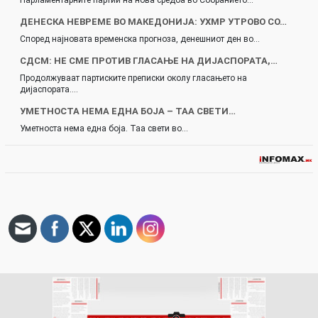
Парламентарните партии на нова средба во Собранието…
ДЕНЕСКА НЕВРЕМЕ ВО МАКЕДОНИЈА: УХМР УТРОВО СО…
Според најновата временска прогноза, денешниот ден во…
СДСМ: НЕ СМЕ ПРОТИВ ГЛАСАЊЕ НА ДИЈАСПОРАТА,…
Продолжуваат партиските преписки околу гласањето на
дијаспората.…
УМЕТНОСТА НЕМА ЕДНА БОЈА – ТАА СВЕТИ…
Уметноста нема една боја. Таа свети во…