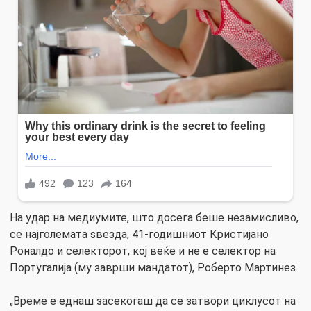
На удар на медиумите, што досега беше незамисливо,
се најголемата ѕвезда, 41-годишниот Кристијано
Роналдо и селекторот, кој веќе и не е селектор на
Португалија (му заврши мандатот), Роберто Мартинез.
„Време е еднаш засекогаш да се затвори циклусот на