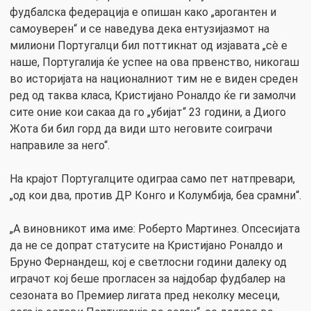
фудбалска федерација е опишан како „арогантен и
самоуверен“ и се наведува дека ентузијазмот на
милиони Португалци бил поттикнат од изјавата „сè е
наше, Португалија ќе успее на ова првенство, никогаш
во историјата на националниот тим не е виден среден
ред од таква класа, Кристијано Роналдо ќе ги замолчи
сите оние кои сакаа да го „убијат“ 23 години, а Диого
Жота би бил горд да види што неговите соиграчи
направиле за него“.
На крајот Португалците одиграа само пет натпревари,
„од кои два, против ДР Конго и Колумбија, беа срамни“.
„А виновникот има име: Роберто Мартинез. Опсесијата
да не се допрат статусите на Кристијано Роналдо и
Бруно Фернандеш, кој е светлосни години далеку од
играчот кој беше прогласен за најдобар фудбалер на
сезоната во Премиер лигата пред неколку месеци,