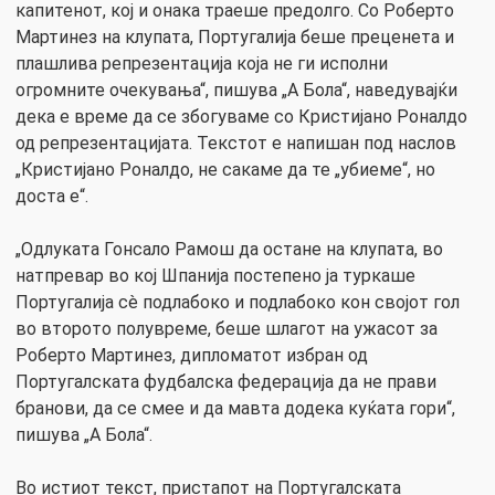
капитенот, кој и онака траеше предолго. Со Роберто
Мартинез на клупата, Португалија беше преценета и
плашлива репрезентација која не ги исполни
огромните очекувања“, пишува „А Бола“, наведувајќи
дека е време да се збогуваме со Кристијано Роналдо
од репрезентацијата. Текстот е напишан под наслов
„Кристијано Роналдо, не сакаме да те „убиеме“, но
доста е“.
„Одлуката Гонсало Рамош да остане на клупата, во
натпревар во кој Шпанија постепено ја туркаше
Португалија сè подлабоко и подлабоко кон својот гол
во второто полувреме, беше шлагот на ужасот за
Роберто Мартинез, дипломатот избран од
Португалската фудбалска федерација да не прави
бранови, да се смее и да мавта додека куќата гори“,
пишува „А Бола“.
Во истиот текст, пристапот на Португалската