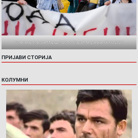
Осмомартовски Марш / Фото: Сара Митрички, 08.03.2026
ПРИЈАВИ СТОРИЈА
КОЛУМНИ