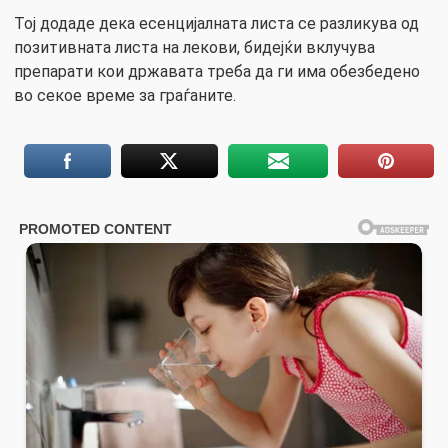
Тој додаде дека есенцијалната листа се разликува од
позитивната листа на лекови, бидејќи вклучува
препарати кои државата треба да ги има обезбедено
во секое време за граѓаните.