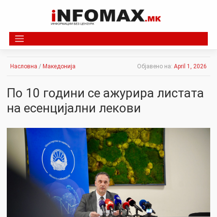
Skip
to
content
Насловна
/
Македонија
Објавено на:
April 1, 2026
По 10 години се ажурира листата
на есенцијални лекови