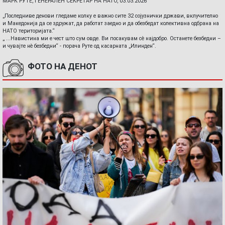
МАРК РУТЕ, ГЕНЕРАЛЕН СЕКРЕТАР НА НАТО, 03.03.2026
„Последниве денови гледаме колку е важно сите 32 сојузнички држави, вклучително
и Македонија да се здружат, да работат заедно и да обезбедат колективна одбрана на
НАТО територијата.“
„ ...Навистина ми е чест што сум овде. Ви посакувам сè најдобро. Останете безбедни –
и чувајте нè безбедни“ - порача Руте од касарната „Илинден“.
ФОТО НА ДЕНОТ