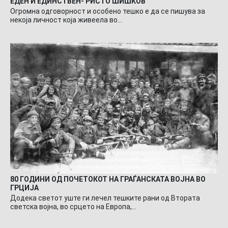
ЕДЕН И ЕДИНСТВЕН- РИСТО ШИШКОВ
Огромна одговорност и особено тешко е да се пишува за
некоја личност која живеела во…
80 ГОДИНИ ОД ПОЧЕТОКОТ НА ГРАЃАНСКАТА ВОЈНА ВО
ГРЦИЈА
Додека светот уште ги лечел тешките рани од Втората
светска војна, во срцето на Европа,…