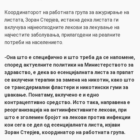
Координаторот на работната група за ажурирање на
листата, Зоран Стерјев, истакна дека листата ги
вклучува најнеопходните лекови за лекување на
најчестите заболувања, прилагодени на реалните
потреби на населението.
-Она што е специфично и што треба да се напомене,
според актуелните политики на Министерството за
здравство, е дека во есенцијалната листа за првпат
се вклучени терапии за замена на никотин, како што
се трансдермални фластери и никотински гуми за
џвакање. Понатаму, вклучено е и едно
контрацептивно средство. Исто така, направена е
реорганизација на антиинфективните лекови, при
што е зголемен бројот на лекови против инфекции
кои сега се дел од есенцијалната листа, изјави
Зоран Стерјев, координатор на работната група.