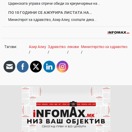
Царинската управа спречи обиди за криумчарење на…
ПО 10 ГОДИНИ СЕ АЖУРИРА ЛИСТАТА НА…
Министерот за здравство, Азир Алиу, соопшти дека…
Тагови:
Азир Алиу
Здравство
лекови
Министерство за здравство
/
/
/
/