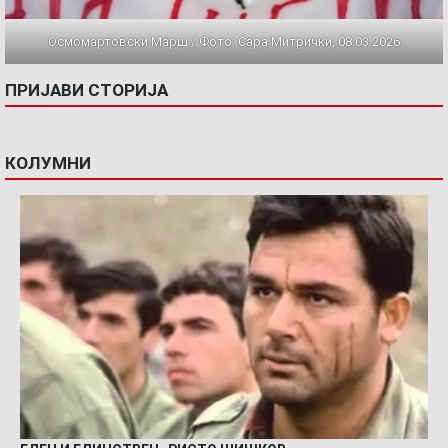
Осмомартовски Марш / Фото: Сара Митрички, 08.03.2026
ПРИЈАВИ СТОРИЈА
КОЛУМНИ