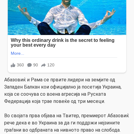
Абазовиќ и Рама се првите лидери на земјите од
Западен Балкан кои официјално ја посетија Украина,
која се соочува со воена агресија на Руската
Федерација која трае повеќе од три месеци.
Во својата прва објава на Твитер, премиерот Абазовиќ
рече дека е во Украина за да ги поддржи нејзините
граѓани во одбраната на нивното право на слобода.