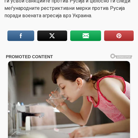
ги усвои санкциите против Русија и целосно ги следи
меѓународните рестриктивни мерки против Русија
поради воената агресија врз Украина.