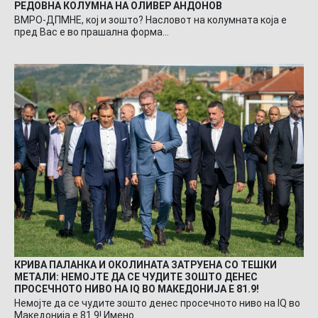
РЕДОВНА КОЛУМНА НА ОЛИВЕР АНДОНОВ
ВМРО-ДПМНЕ, кој и зошто? Насловот на колумната која е
пред Вас е во прашална форма…
КРИВА ПАЛАНКА И ОКОЛИНАТА ЗАТРУЕНА СО ТЕШКИ
МЕТАЛИ: НЕМОЈТЕ ДА СЕ ЧУДИТЕ ЗОШТО ДЕНЕС
ПРОСЕЧНОТО НИВО НА IQ ВО МАКЕДОНИЈА Е 81.9!
Немојте да се чудите зошто денес просечното ниво на IQ во
Македонија е 81.9! Имено…