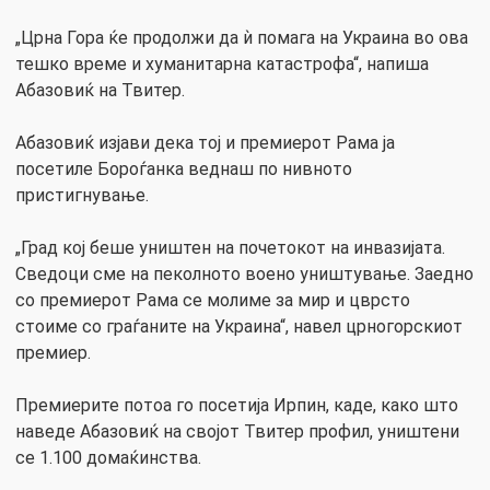
„Црна Гора ќе продолжи да ѝ помага на Украина во ова
тешко време и хуманитарна катастрофа“, напиша
Абазовиќ на Твитер.
Абазовиќ изјави дека тој и премиерот Рама ја
посетиле Бороѓанка веднаш по нивното
пристигнување.
„Град кој беше уништен на почетокот на инвазијата.
Сведоци сме на пеколното воено уништување. Заедно
со премиерот Рама се молиме за мир и цврсто
стоиме со граѓаните на Украина“, навел црногорскиот
премиер.
Премиерите потоа го посетија Ирпин, каде, како што
наведе Абазовиќ на својот Твитер профил, уништени
се 1.100 домаќинства.