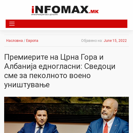
Skip
to
content
Насловна
/
Европа
Објавено на:
June 15, 2022
Премиерите на Црна Гора и
Албанија едногласни: Сведоци
сме за пеколното воено
уништување