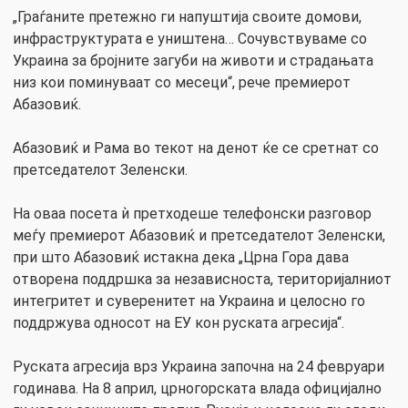
„Граѓаните претежно ги напуштија своите домови,
инфраструктурата е уништена… Сочувствуваме со
Украина за бројните загуби на животи и страдањата
низ кои поминуваат со месеци“, рече премиерот
Абазовиќ.
Абазовиќ и Рама во текот на денот ќе се сретнат со
претседателот Зеленски.
На оваа посета ѝ претходеше телефонски разговор
меѓу премиерот Абазовиќ и претседателот Зеленски,
при што Абазовиќ истакна дека „Црна Гора дава
отворена поддршка за независноста, територијалниот
интегритет и суверенитет на Украина и целосно го
поддржува односот на ЕУ кон руската агресија“.
Руската агресија врз Украина започна на 24 февруари
годинава. На 8 април, црногорската влада официјално