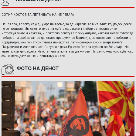
СОТИР КОСТОВ ЗА ЛЕГЕНДАТА НА ЧЕ ГЕВАРА
Че Гевара, во секој случај, умре на време, за да израсне во мит. Мит, кој до ден денес
не се предава. Им се оттргнува на луѓето од рацете, ги збунува новинарите,
истражувачите и науката, и повторно полетува преку Андите, како би могле луѓето да
го бараат и среќаваат во далеките прашуми во Боливија, во кањоните на небеските
Кордиљери, кои го наткрилуваат ланецот на латиноамерикански земји помеѓу
Пацификот и Антлантикот. Сигурно е дека Ернесто Гевара е убиен во Боливија. Но
уште по сигурно е дека Че останува и понатаму да живее. На вечно жешкото кубанско
сонце, легендата за Че и понатаму живее.
ФОТО НА ДЕНОТ