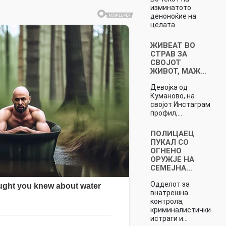
изминатото
деноноќие на
целата…
ЖИВЕАТ ВО
СТРАВ ЗА
СВОЈОТ
ЖИВОТ, МАЖ…
Девојка од
Куманово, на
својот Инстаграм
профил,…
ПОЛИЦАЕЦ
ПУКАЛ СО
ОГНЕНО
ОРУЖЈЕ НА
СЕМЕЈНА…
Одделот за
внатрешна
контрола,
криминалистички
истраги и…