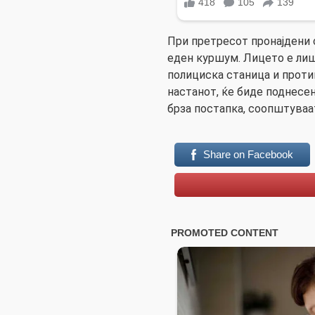
При претресот пронајдени с
еден куршум. Лицето е лиш
полициска станица и проти
настанот, ќе биде поднесе
брза постапка, соопштуваа
Share on Facebook