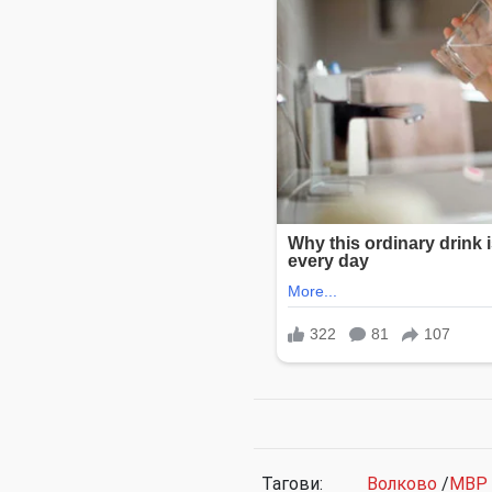
Тагови:
Волково
/
МВР