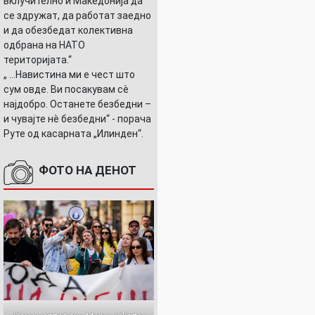
вклучително и Македонија да
се здружат, да работат заедно
и да обезбедат колективна
одбрана на НАТО
територијата.“
„ ...Навистина ми е чест што
сум овде. Ви посакувам сè
најдобро. Останете безбедни –
и чувајте нè безбедни“ - порача
Руте од касарната „Илинден“.
ФОТО НА ДЕНОТ