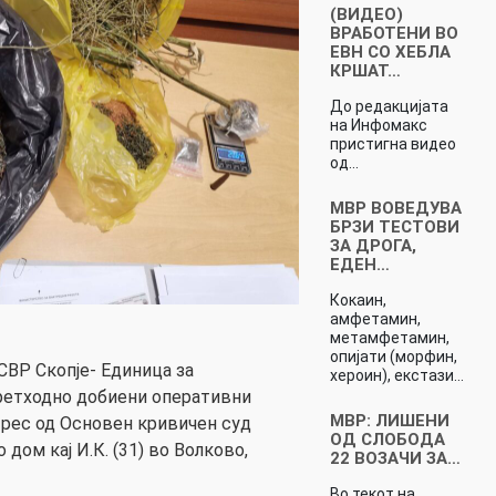
(ВИДЕО)
ВРАБОТЕНИ ВО
ЕВН СО ХЕБЛА
КРШАТ…
До редакцијата
на Инфомакс
пристигна видео
од…
МВР ВОВЕДУВА
БРЗИ ТЕСТОВИ
ЗА ДРОГА,
ЕДЕН…
Кокаин,
амфетамин,
метамфетамин,
опијати (морфин,
ВР Скопје- Единица за
хероин), екстази…
претходно добиени оперативни
МВР: ЛИШЕНИ
етрес од Основен кривичен суд
ОД СЛОБОДА
 дом кај И.К. (31) во Волково,
22 ВОЗАЧИ ЗА…
Во текот на