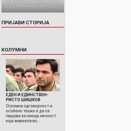
Осмомартовски Марш / Фото:
Сара Митрички, 08.03.2026
ПРИЈАВИ СТОРИЈА
КОЛУМНИ
ЕДЕН И ЕДИНСТВЕН-
РИСТО ШИШКОВ
Огромна одговорност и
особено тешко е да се
пишува за некоја личност
која живеела во…