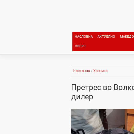
Skip
to
content
НАСЛОВНА
АКТУЕЛНО
МАКЕДО
СПОРТ
Насловна
/
Хроника
Претрес во Волко
дилер