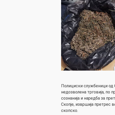
Полициски службеници од С
недозволена трговија, по 
сознанија и наредба за пр
Скопје, извршија претрес во
скопско.