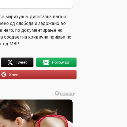
е марихуана, дигитална вага и
ено од слобода и задржано во
в него, по документирање на
на соодветна кривична пријава по
т од МВР.
Tweet
Follow us
Save