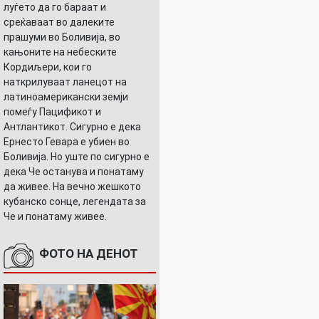
луѓето да го бараат и
среќаваат во далеките
прашуми во Боливија, во
кањоните на небеските
Кордиљери, кои го
наткрилуваат ланецот на
латиноамерикански земји
помеѓу Пацификот и
Антлантикот. Сигурно е дека
Ернесто Гевара е убиен во
Боливија. Но уште по сигурно е
дека Че останува и понатаму
да живее. На вечно жешкото
кубанско сонце, легендата за
Че и понатаму живее.
ФОТО НА ДЕНОТ