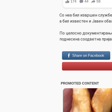
Со неа бил извршен службе
а бил известен и Јавен обв
По целосно документирање 
поднесена соодветна прија
Share on Facebook