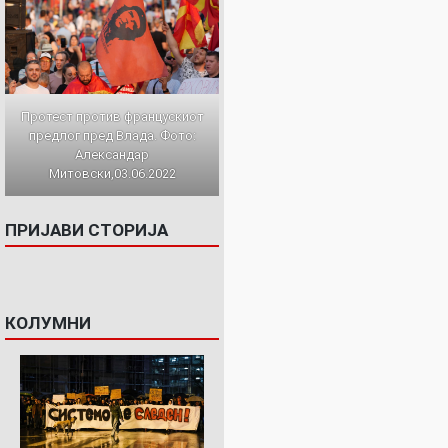
Протест против францускиот
предлог пред Влада. Фото:
Александар
Митовски,03.06.2022
ПРИЈАВИ СТОРИЈА
КОЛУМНИ