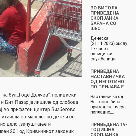
ВО БИТОЛА
ПРИВЕДЕНА
СКОПЈАНКА
БАРАНА СО
ШЕСТ…
Денеска
(21.11.2023) околу
17 часот
полициски
службеници…
ПРИВЕДЕНА
НАСТАВНИЧКА
ОД НЕГОТИНО
ПО ПРИЈАВА Е…
т на бул.„Гоце Делчев“, полициски
Наставничка од
Неготино била
и Бит Пазар ја лишиле од слобода
приведена вчера
тој во прифатен центар Визбегово.
попладне,…
питачела со малолетно дете и се
но дело „запуштање и
ПРИВЕДЕНА 19-
ГОДИШНА
член 201 од Кривичниот законик.
СКОПЈАНКА: