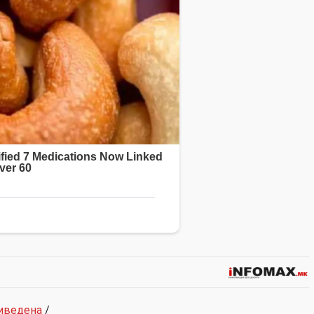
иведена
/