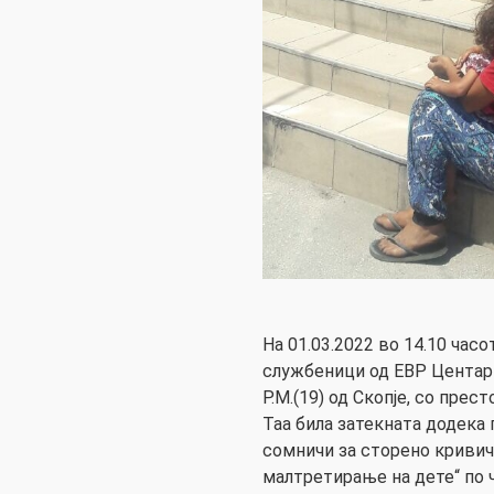
На 01.03.2022 во 14.10 часо
службеници од ЕВР Центар 
Р.М.(19) од Скопје, со прес
Таа била затекната додека 
сомничи за сторено кривич
малтретирање на дете“ по 