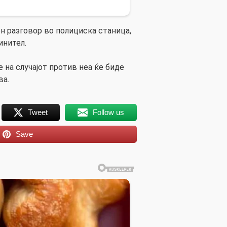
н разговор во полициска станица,
инител.
на случајот против неа ќе биде
ва.
Tweet
Follow us
Save