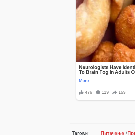
Тагови:
Питачење
/
Пр