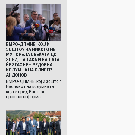
ВМРО-ДПМНЕ, КОЈ И
ЗОШТО? НА НИКОГО НЕ
МУ ГОРЕЛА СВЕЌАТА ДО
ЗОРИ, ПА ТАКА И ВАШАТА
ЌЕ ЗГАСНЕ – РЕДОВНА
КОЛУМНА НА ОЛИВЕР
АНДОНОВ
ВМРО-ДПМНЕ, кој и зошто?
Насловот на колумната
која е пред Вас е во
прашална форма…