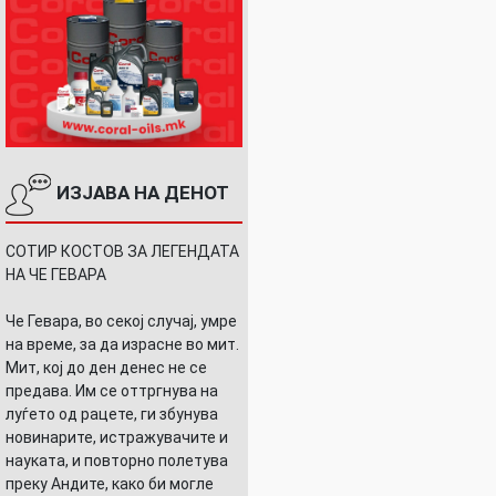
ИЗЈАВА НА ДЕНОТ
СОТИР КОСТОВ ЗА ЛЕГЕНДАТА
НА ЧЕ ГЕВАРА
Че Гевара, во секој случај, умре
на време, за да израсне во мит.
Мит, кој до ден денес не се
предава. Им се оттргнува на
луѓето од рацете, ги збунува
новинарите, истражувачите и
науката, и повторно полетува
преку Андите, како би могле