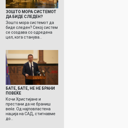
ЗОШТО МОРА СИСТЕМОТ
ДА БИДЕ СЛЕДЕН?
Зошто мора системот да
биде следен? Секој систем
се создава со одредена
цел, кога станува…
БАТЕ, БАТЕ, НЕ НЕ БРАНИ
ПОВЕЌЕ
Кочи Христијане и
престани да не браниш
веќе. Од најповластена
нација на САД, стигнавме
до…