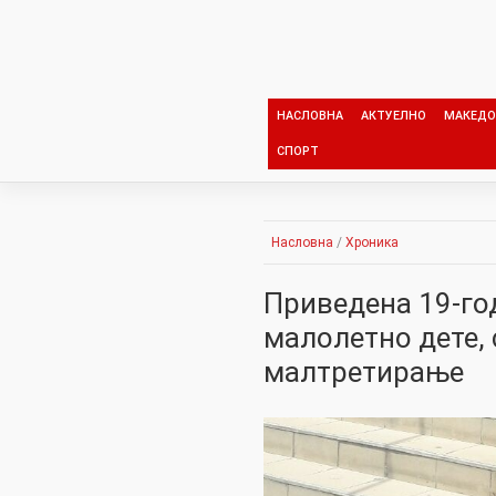
Skip
to
content
НАСЛОВНА
АКТУЕЛНО
МАКЕДО
СПОРТ
Насловна
/
Хроника
Приведена 19-го
малолетно дете,
малтретирање