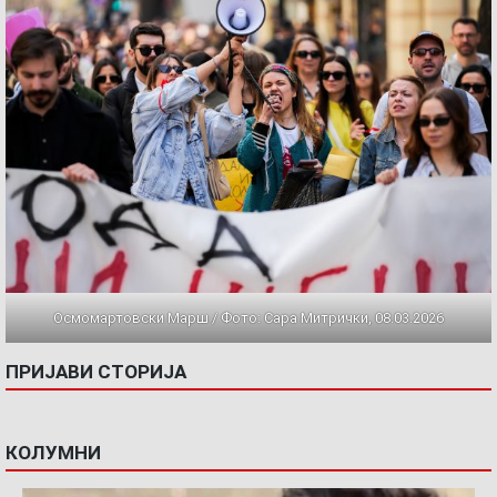
Осмомартовски Марш / Фото: Сара Митрички, 08.03.2026
ПРИЈАВИ СТОРИЈА
КОЛУМНИ