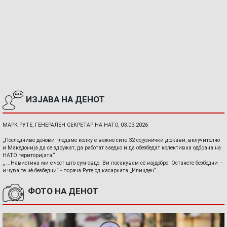
ИЗЈАВА НА ДЕНОТ
МАРК РУТЕ, ГЕНЕРАЛЕН СЕКРЕТАР НА НАТО, 03.03.2026
„Последниве денови гледаме колку е важно сите 32 сојузнички држави, вклучително
и Македонија да се здружат, да работат заедно и да обезбедат колективна одбрана на
НАТО територијата.“
„ ...Навистина ми е чест што сум овде. Ви посакувам сè најдобро. Останете безбедни –
и чувајте нè безбедни“ - порача Руте од касарната „Илинден“.
ФОТО НА ДЕНОТ