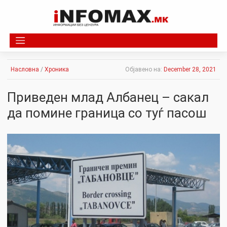
Skip
to
content
Насловна
/
Хроника
Објавено на:
December 28, 2021
Приведен млад Албанец – сакал
да помине граница со туѓ пасош