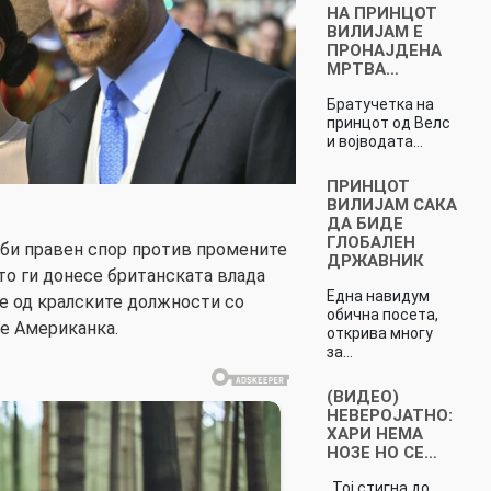
НА ПРИНЦОТ
ВИЛИЈАМ Е
ПРОНАЈДЕНА
МРТВА…
Братучетка на
принцот од Велс
и војводата…
ПРИНЦОТ
ВИЛИЈАМ САКА
ДА БИДЕ
ГЛОБАЛЕН
уби правен спор против промените
ДРЖАВНИК
о ги донесе британската влада
Една навидум
че од кралските должности со
обична посета,
 е Американка.
открива многу
за…
(ВИДЕО)
НЕВЕРОЈАТНО:
ХАРИ НЕМА
НОЗЕ НО СЕ…
„Тој стигна до