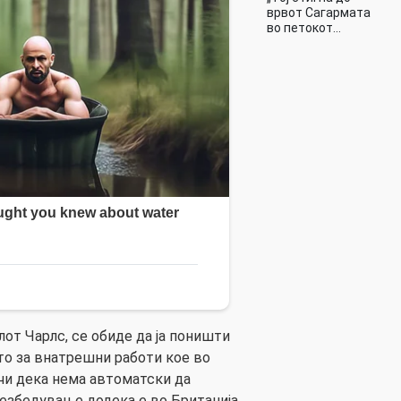
врвот Сагармата
во петокот…
лот Чарлс, се обиде да ја поништи
о за внатрешни работи кое во
чи дека нема автоматски да
езбедување додека е во Британија.