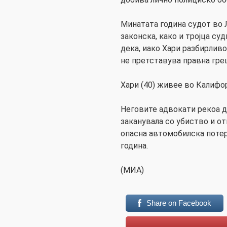
Минатата година судот во 
законска, како и тројца су
дека, иако Хари разбирлив
не претставува правна гре
Хари (40) живее во Калифор
Неговите адвокати рекоа д
заканувала со убиство и от
опасна автомобилска потер
година.
(МИА)
Share on Facebook