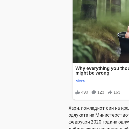
Хари, помладиот син на кра
одлуката на Министерствот
февруари 2020 година одлу
добива лично полициско об