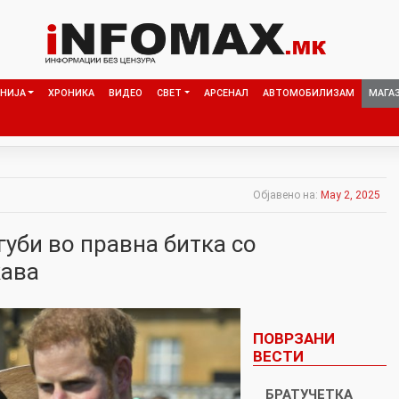
НИЈА
ХРОНИКА
ВИДЕО
СВЕТ
АРСЕНАЛ
АВТОМОБИЛИЗАМ
МАГА
Објавено на:
May 2, 2025
уби во правна битка со
жава
ПОВРЗАНИ
ВЕСТИ
БРАТУЧЕТКА