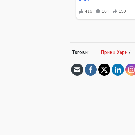
Тагови:
Принц Хари
/