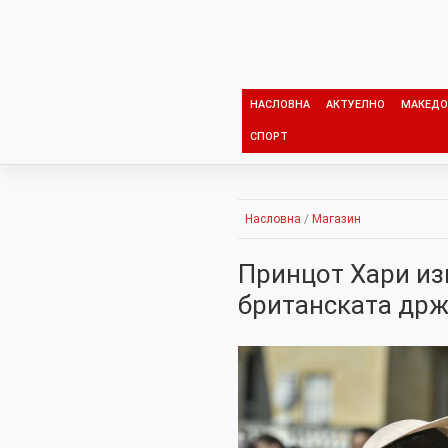
Skip
to
content
НАСЛОВНА
АКТУЕЛНО
МАКЕДО
СПОРТ
Насловна
/
Магазин
Принцот Хари изг
британската др