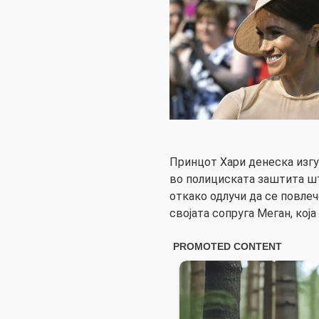
Принцот Хари денеска изг
во полициската заштита шт
откако одлучи да се повле
својата сопруга Меган, која