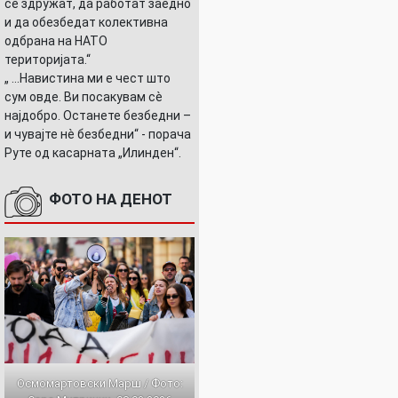
се здружат, да работат заедно
и да обезбедат колективна
одбрана на НАТО
територијата.“
„ ...Навистина ми е чест што
сум овде. Ви посакувам сè
најдобро. Останете безбедни –
и чувајте нè безбедни“ - порача
Руте од касарната „Илинден“.
ФОТО НА ДЕНОТ
Осмомартовски Марш / Фото: