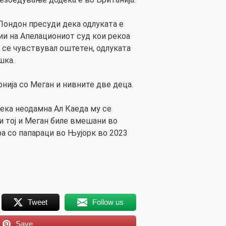
Лондон пресуди дека одлуката е
дии на Апелациониот суд кои рекоа
о се чувствувал оштетен, одлуката
шка.
нија со Меган и нивните две деца.
ека неодамна Ал Каеда му се
и тој и Меган биле вмешани во
а со папараци во Њујорк во 2023
Tweet
Follow us
Save