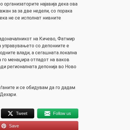
о организаторите најавија дека ова
кажан за за две недели, со порака
ека не се исполнат нивните
радоначалникот на Кичево, Фатмир
ка управувањето со депониите е
одните влади, а сегашната локална
 го менаџира отпадот на ваков
ади регионалната депонија во Ново
аѓаните и се обидувам да го дадам
 Дехари.
Tweet
Follow us
Save