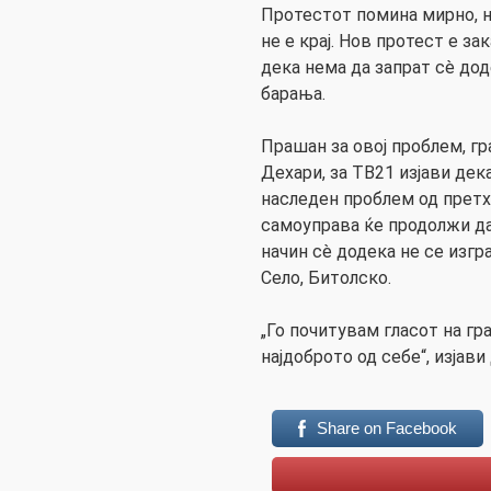
Протестот помина мирно, н
не е крај. Нов протест е за
дека нема да запрат сè дод
барања.
Прашан за овој проблем, г
Дехари, за ТВ21 изјави де
наследен проблем од претх
самоуправа ќе продолжи да
начин сè додека не се изгр
Село, Битолско.
„Го почитувам гласот на гр
најдоброто од себе“, изјави
Share on Facebook