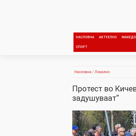
Skip
to
content
НАСЛОВНА
АКТУЕЛНО
МАКЕДО
СПОРТ
Насловна
/
Локално
Протест во Кичев
задушуваат“