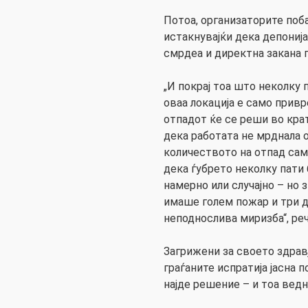
Потоа, организаторите поба
истакнувајќи дека депониј
смрдеа и директна закана п
„И покрај тоа што неколку 
оваа локација е само привр
отпадот ќе се реши во кра
дека работата не мрднала о
количеството на отпад сам
дека ѓубрето неколку пати
намерно или случајно – но
имаше голем пожар и три 
неподнослива миризба“, реч
Загрижени за своето здрав
граѓаните испратија јасна п
најде решение – и тоа вед