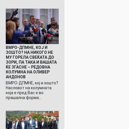
ВМРО-ДПМНЕ, КОЈ И
ЗОШТО? НА НИКОГО НЕ
МУ ГОРЕЛА СВЕЌАТА ДО
ЗОРИ, ПА ТАКА И ВАШАТА
ЌЕ ЗГАСНЕ – РЕДОВНА
КОЛУМНА НА ОЛИВЕР
АНДОНОВ
ВМРО-ДПМНЕ, кој и зошто?
Насловот на колумната
која е пред Вас е во
прашална форма…