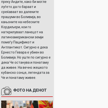
преку Андите, како би могле
луѓето да го бараат и
среќаваат во далеките
прашуми во Боливија, во
кањоните на небеските
Кордиљери, кои го
наткрилуваат ланецот на
латиноамерикански земји
помеѓу Пацификот и
Антлантикот. Сигурно е дека
Ернесто Гевара е убиен во
Боливија. Но уште по сигурно е
дека Че останува и понатаму
да живее. На вечно жешкото
кубанско сонце, легендата за
Че и понатаму живее.
ФОТО НА ДЕНОТ