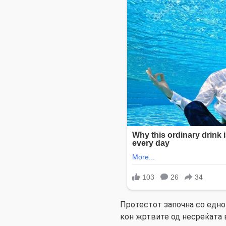
Протестот започна со едно
кон жртвите од несреќата 