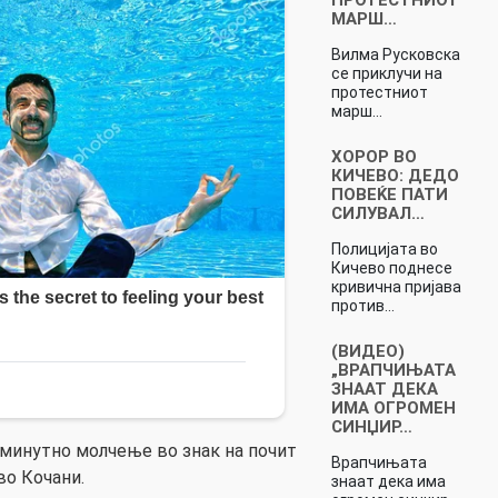
МАРШ…
Вилма Русковска
се приклучи на
протестниот
марш…
ХОРОР ВО
КИЧЕВО: ДЕДО
ПОВЕЌЕ ПАТИ
СИЛУВАЛ…
Полицијата во
Кичево поднесе
кривична пријава
против…
(ВИДЕО)
„ВРАПЧИЊАТА
ЗНААТ ДЕКА
ИМА ОГРОМЕН
СИНЏИР…
минутно молчење во знак на почит
Врапчињата
во Кочани.
знаат дека има