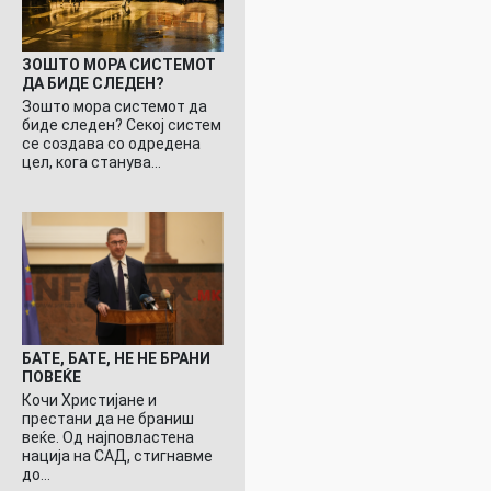
ЗОШТО МОРА СИСТЕМОТ
ДА БИДЕ СЛЕДЕН?
Зошто мора системот да
биде следен? Секој систем
се создава со одредена
цел, кога станува…
БАТЕ, БАТЕ, НЕ НЕ БРАНИ
ПОВЕЌЕ
Кочи Христијане и
престани да не браниш
веќе. Од најповластена
нација на САД, стигнавме
до…