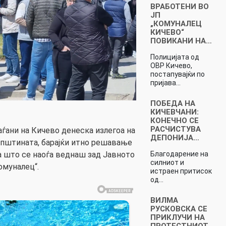
ВРАБОТЕНИ ВО
ЈП
„КОМУНАЛЕЦ
КИЧЕВО“
ПОВИКАНИ НА…
Полицијата од
ОВР Кичево,
постапувајќи по
пријава…
ПОБЕДА НА
КИЧЕВЧАНИ:
КОНЕЧНО СЕ
РАСЧИСТУВА
аѓани на Кичево денеска излегоа на
ДЕПОНИЈА…
Општината, барајќи итно решавање
Благодарение на
а што се наоѓа веднаш зад Јавното
силниот и
омуналец“.
истраен притисок
од…
ВИЛМА
PУСКОВСКА СЕ
ПРИКЛУЧИ НА
ПРОТЕСТНИОТ