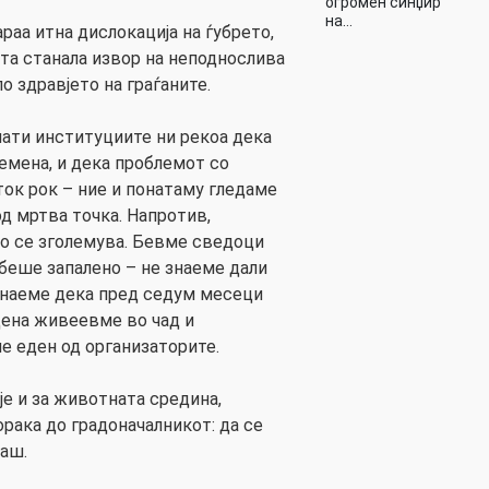
огромен синџир
на…
раа итна дислокација на ѓубрето,
ата станала извор на неподнослива
о здравјето на граѓаните.
пати институциите ни рекоа дека
емена, и дека проблемот со
ток рок – ние и понатаму гледаме
д мртва точка. Напротив,
о се зголемува. Бевме сведоци
 беше запалено – не знаеме дали
 знаеме дека пред седум месеци
дена живеевме во чад и
е еден од организаторите.
је и за животната средина,
орака до градоначалникот: да се
наш.