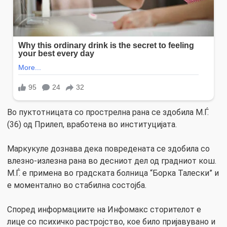
Во пуктотницата со прострелна рана се здобила М.Ѓ.
(36) од Прилеп, вработена во институцијата.
Маркукуле дознава дека повредената се здобила со
влезно-излезна рана во десниот дел од градниот кош.
М.Ѓ. е примена во градската болница “Борка Талески” и
е моментално во стабилна состојба.
Според информациите на Инфомакс сторителот е
лице со психичко растројство, кое било пријавувано и