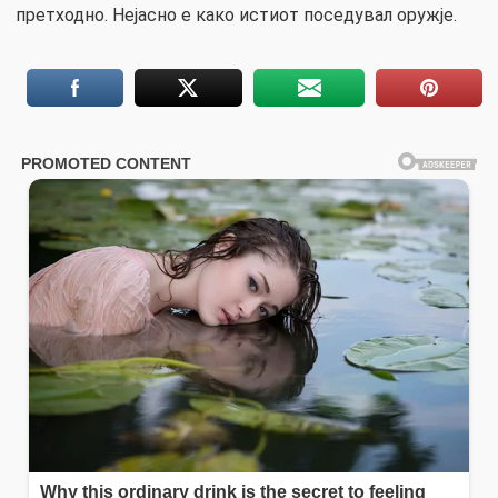
претходно. Нејасно е како истиот поседувал оружје.