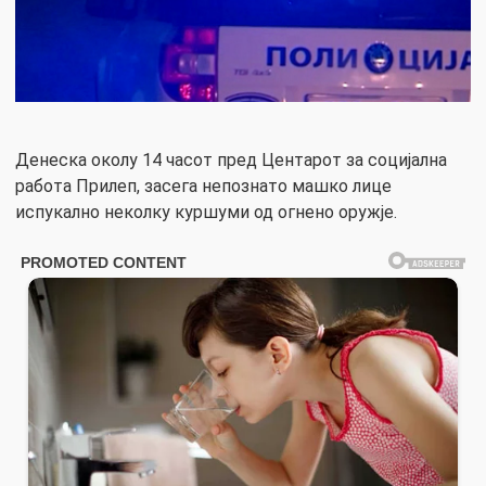
Денеска околу 14 часот пред Центарот за социјална
работа Прилеп, засега непознато машко лице
испукално неколку куршуми од огнено оружје.