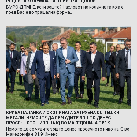
РЕДОВНА КОЛУМНА НА ОЛИВЕР АНДОНОВ
ВМРО-ДПМНЕ, кој и зошто? Насловот на колумната која е
пред Вас е во прашална форма…
КРИВА ПАЛАНКА И ОКОЛИНАТА ЗАТРУЕНА СО ТЕШКИ
МЕТАЛИ: НЕМОЈТЕ ДА СЕ ЧУДИТЕ ЗОШТО ДЕНЕС
ПРОСЕЧНОТО НИВО НА IQ ВО МАКЕДОНИЈА Е 81.9!
Немојте да се чудите зошто денес просечното ниво на IQ во
Македонија е 81.9! Имено…