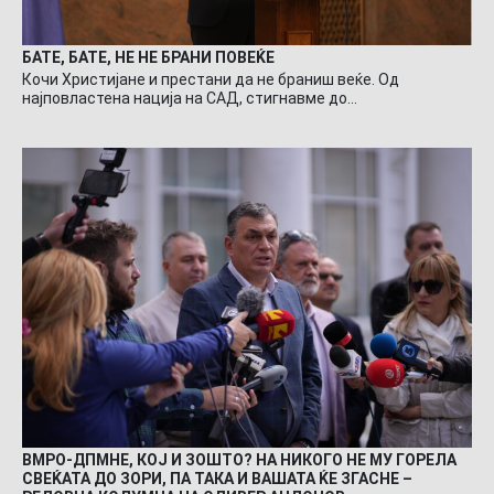
БАТЕ, БАТЕ, НЕ НЕ БРАНИ ПОВЕЌЕ
Кочи Христијане и престани да не браниш веќе. Од
најповластена нација на САД, стигнавме до…
ВМРО-ДПМНЕ, КОЈ И ЗОШТО? НА НИКОГО НЕ МУ ГОРЕЛА
СВЕЌАТА ДО ЗОРИ, ПА ТАКА И ВАШАТА ЌЕ ЗГАСНЕ –