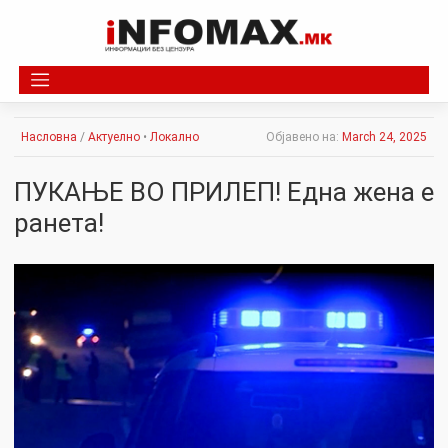
Skip
to
content
Насловна
/
Актуелно
•
Локално
Објавено на:
March 24, 2025
ПУКАЊЕ ВО ПРИЛЕП! Една жена е
ранета!