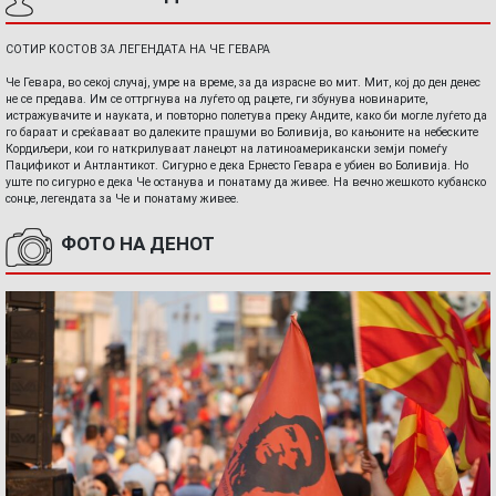
СОТИР КОСТОВ ЗА ЛЕГЕНДАТА НА ЧЕ ГЕВАРА
Че Гевара, во секој случај, умре на време, за да израсне во мит. Мит, кој до ден денес
не се предава. Им се оттргнува на луѓето од рацете, ги збунува новинарите,
истражувачите и науката, и повторно полетува преку Андите, како би могле луѓето да
го бараат и среќаваат во далеките прашуми во Боливија, во кањоните на небеските
Кордиљери, кои го наткрилуваат ланецот на латиноамерикански земји помеѓу
Пацификот и Антлантикот. Сигурно е дека Ернесто Гевара е убиен во Боливија. Но
уште по сигурно е дека Че останува и понатаму да живее. На вечно жешкото кубанско
сонце, легендата за Че и понатаму живее.
ФОТО НА ДЕНОТ