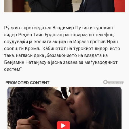
Рускиот претседател Владимир Путин и турскиот
лидер Реџеп Таип Ердоган разговараа по телефон,
осудувајќи ја воената акција на Израел против Иран,
соопшти Кремљ. Кабинетот на турскиот лидер, исто
така, нагласи дека „беззаконието на владата на
Бенјамин Нетанјаху е јасна закана за меѓународниот
систем“.