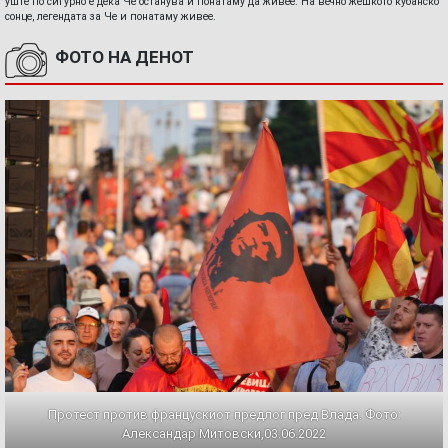
уште по сигурно е дека Че останува и понатаму да живее. На вечно жешкото кубанско
сонце, легендата за Че и понатаму живее.
ФОТО НА ДЕНОТ
Протест против францускиот предлог пред Влада. Фото:
Александар Митовски,03.06.2022