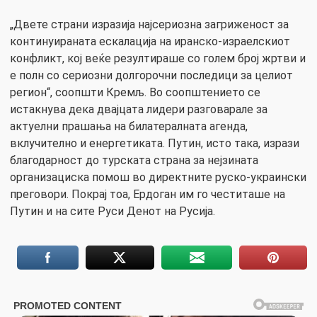
„Двете страни изразија најсериозна загриженост за
континуираната ескалација на иранско-израелскиот
конфликт, кој веќе резултираше со голем број жртви и
е полн со сериозни долгорочни последици за целиот
регион“, соопшти Кремљ. Во соопштението се
истакнува дека двајцата лидери разговарале за
актуелни прашања на билатералната агенда,
вклучително и енергетиката. Путин, исто така, изрази
благодарност до турската страна за нејзината
организациска помош во директните руско-украински
преговори. Покрај тоа, Ердоган им го честиташе на
Путин и на сите Руси Денот на Русија.