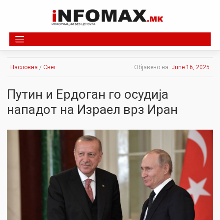
Skip
to
content
Насловна
/
Свет
Објавено на:
June 16, 2025
Путин и Ердоган го осудија
нападот на Израел врз Иран