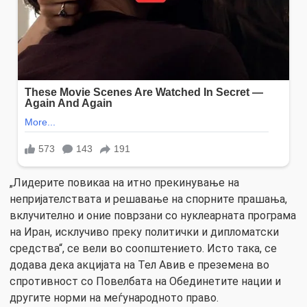
„Лидерите повикаа на итно прекинување на
непријателствата и решавање на спорните прашања,
вклучително и оние поврзани со нуклеарната програма
на Иран, исклучиво преку политички и дипломатски
средства“, се вели во соопштението. Исто така, се
додава дека акцијата на Тел Авив е преземена во
спротивност со Повелбата на Обединетите нации и
другите норми на меѓународното право.