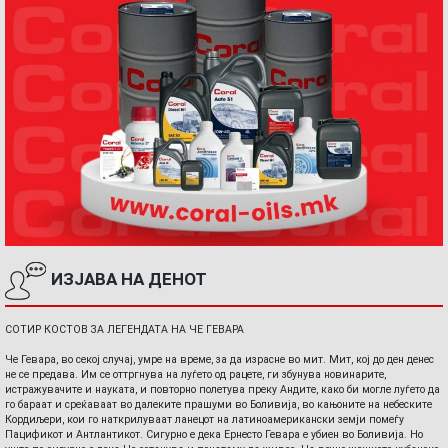
ИЗЈАВА НА ДЕНОТ
СОТИР КОСТОВ ЗА ЛЕГЕНДАТА НА ЧЕ ГЕВАРА
Че Гевара, во секој случај, умре на време, за да израсне во мит. Мит, кој до ден денес
не се предава. Им се оттргнува на луѓето од рацете, ги збунува новинарите,
истражувачите и науката, и повторно полетува преку Андите, како би могле луѓето да
го бараат и среќаваат во далеките прашуми во Боливија, во кањоните на небеските
Кордиљери, кои го наткрилуваат ланецот на латиноамерикански земји помеѓу
Пацификот и Антлантикот. Сигурно е дека Ернесто Гевара е убиен во Боливија. Но