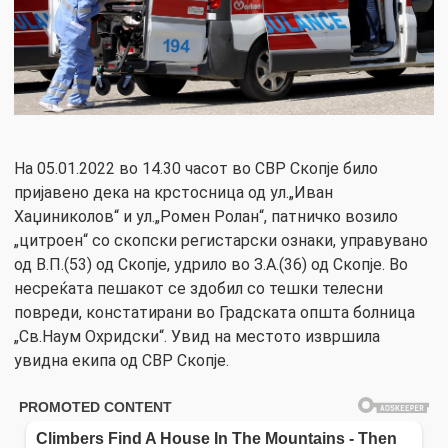
На 05.01.2022 во 14.30 часот во СВР Скопје било
пријавено дека на крстосница од ул.„Иван
Хаџиниколов“ и ул.„Ромен Ролан“, патничко возило
„цитроен“ со скопски регистарски ознаки, управувано
од В.П.(53) од Скопје, удрило во З.А.(36) од Скопје. Во
несреќата пешакот се здобил со тешки телесни
повреди, констатирани во Градската општа болница
„Св.Наум Охридски“. Увид на местото извршила
увидна екипа од СВР Скопје.