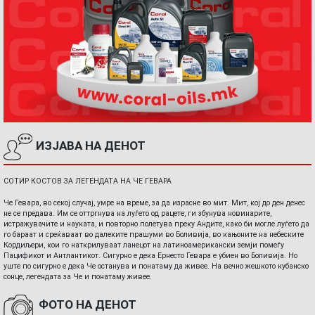
ИЗЈАВА НА ДЕНОТ
СОТИР КОСТОВ ЗА ЛЕГЕНДАТА НА ЧЕ ГЕВАРА
Че Гевара, во секој случај, умре на време, за да израсне во мит. Мит, кој до ден денес
не се предава. Им се оттргнува на луѓето од рацете, ги збунува новинарите,
истражувачите и науката, и повторно полетува преку Андите, како би могле луѓето да
го бараат и среќаваат во далеките прашуми во Боливија, во кањоните на небеските
Кордиљери, кои го наткрилуваат ланецот на латиноамерикански земји помеѓу
Пацификот и Антлантикот. Сигурно е дека Ернесто Гевара е убиен во Боливија. Но
уште по сигурно е дека Че останува и понатаму да живее. На вечно жешкото кубанско
сонце, легендата за Че и понатаму живее.
ФОТО НА ДЕНОТ