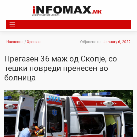
Skip
to
content
Насловна
/
Хроника
Објавено на:
January 6, 2022
Пpeгазен 36 маж од Скопје, со
тешки повpeди пренесен во
болница