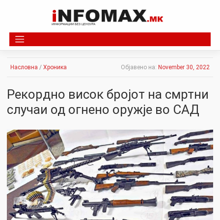
Skip
to
content
Насловна
/
Хроника
Објавено на:
November 30, 2022
Рекордно висок бројот на смртни
случаи од огнено оружје во САД