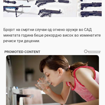
Бројот на смртни случаи од огнено оружје во САД
минатата година беше рекордно висок во изминатите
речиси три децении.