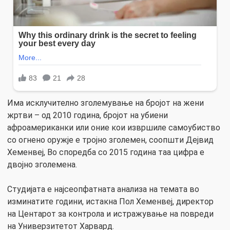
Има исклучително зголемување на бројот на жени
жртви – од 2010 година, бројот на убиени
афроамериканки или оние кои извршиле самоубиство
со огнено оружје е тројно зголемен, соопшти Дејвид
Хеменвеј, Во споредба со 2015 година таа цифра е
двојно зголемена.
Студијата е најсеопфатната анализа на темата во
изминатите години, истакна Пол Хеменвеј, директор
на Центарот за контрола и истражување на повреди
на Универзитетот Харвард.