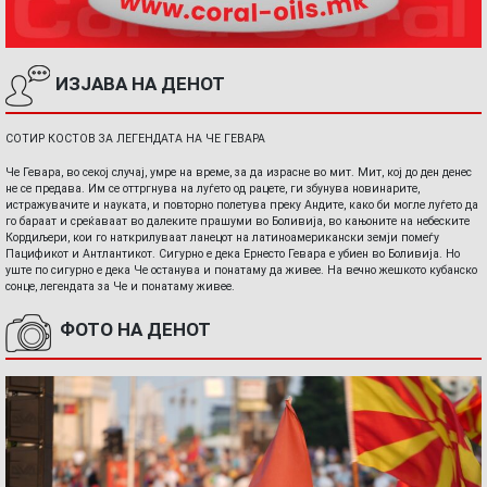
ИЗЈАВА НА ДЕНОТ
СОТИР КОСТОВ ЗА ЛЕГЕНДАТА НА ЧЕ ГЕВАРА
Че Гевара, во секој случај, умре на време, за да израсне во мит. Мит, кој до ден денес
не се предава. Им се оттргнува на луѓето од рацете, ги збунува новинарите,
истражувачите и науката, и повторно полетува преку Андите, како би могле луѓето да
го бараат и среќаваат во далеките прашуми во Боливија, во кањоните на небеските
Кордиљери, кои го наткрилуваат ланецот на латиноамерикански земји помеѓу
Пацификот и Антлантикот. Сигурно е дека Ернесто Гевара е убиен во Боливија. Но
уште по сигурно е дека Че останува и понатаму да живее. На вечно жешкото кубанско
сонце, легендата за Че и понатаму живее.
ФОТО НА ДЕНОТ