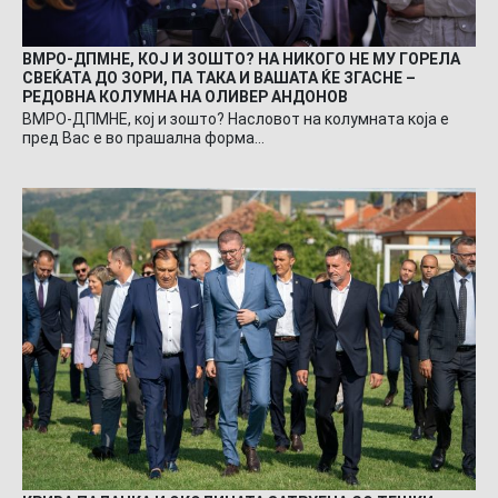
ВМРО-ДПМНЕ, КОЈ И ЗОШТО? НА НИКОГО НЕ МУ ГОРЕЛА
СВЕЌАТА ДО ЗОРИ, ПА ТАКА И ВАШАТА ЌЕ ЗГАСНЕ –
РЕДОВНА КОЛУМНА НА ОЛИВЕР АНДОНОВ
ВМРО-ДПМНЕ, кој и зошто? Насловот на колумната која е
пред Вас е во прашална форма…