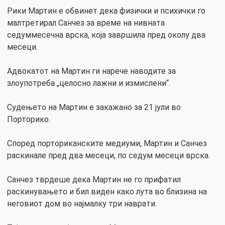
Рики Мартин е обвинет дека физички и психички го
малтретирал Санчез за време на нивната
седуммесечна врска, која завршила пред околу два
месеци.
Адвокатот на Мартин ги нарече наводите за
злоупотреба „целосно лажни и измислени“.
Судењето на Мартин е закажано за 21 јули во
Порторико.
Според порториканските медиуми, Мартин и Санчез
раскинале пред два месеци, по седум месеци врска.
Санчез тврдеше дека Мартин не го прифатил
раскинувањето и бил виден како лута во близина на
неговиот дом во најмалку три наврати.