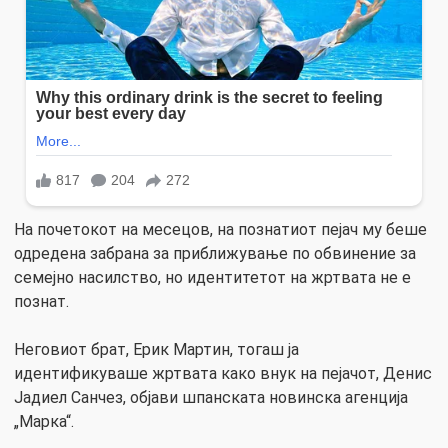
На почетокот на месецов, на познатиот пејач му беше
одредена забрана за приближување по обвинение за
семејно насилство, но идентитетот на жртвата не е
познат.
Неговиот брат, Ерик Мартин, тогаш ја
идентификуваше жртвата како внук на пејачот, Денис
Јадиел Санчез, објави шпанската новинска агенција
„Марка“.