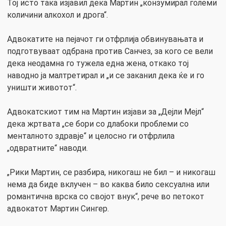
Тој исто така изјавил дека Мартин „конзумирал големи
количини алкохол и дрога“.
Адвокатите на пејачот ги отфрлија обвинувањата и
подготвуваат одбрана против Санчез, за ​​кого се вели
дека неодамна го тужела една жена, откако тој
наводно ја малтретирал и „и се заканил дека ќе и го
уништи животот“.
Адвокатскиот тим на Мартин изјави за „Дејли Мејл“
дека жртвата „се бори со длабоки проблеми со
менталното здравје“ и целосно ги отфрлила
„одвратните“ наводи.
„Рики Мартин, се разбира, никогаш не бил – и никогаш
нема да биде вклучен – во каква било сексуална или
романтична врска со својот внук“, рече во петокот
адвокатот Мартин Сингер.