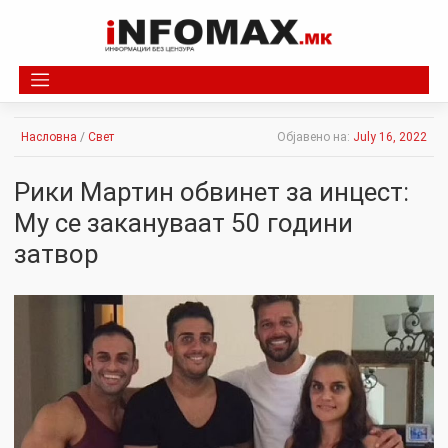
Skip
to
content
Насловна
/
Свет
Објавено на:
July 16, 2022
Рики Мартин обвинет за инцест:
Му се закануваат 50 години
затвор