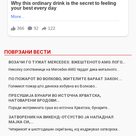
ПОВРЗАНИ ВЕСТИ
ВОЗАЧИ ГО ТУЖАТ MERCEDES: ВЖЕШТЕНОТО AMG ЛОГО…
Неколку сопственици на Mercedes-AMG тврдат дека металното…
ПО ПОЖАРОТ ВО ВОЛКОВО, ЖИТЕЛИТЕ БАРААТ ЗАКОН:…
Големиот пожар што денеска избувна во Волково…
ПРЕСУШИЈА БУНАРИ ВО ИСТОЧНА ХРВАТСКА,
НАТОВАРЕНИ БРОДОВИ…
Поради екстремната суша во источна Хрватска, бунарите…
ЗАТВОРЕНИК НА ВИКЕНД-ОТСУСТВО ЈА НАПАДНАЛ
МАЈКА СИ,…
Четириесет и шестгодишен охриѓанец, кој издржувал затворска…