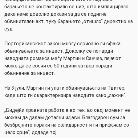
барањето не контактирало со нив, што имплицирало
дека нема доволно докази за да се подигне
обвинителен акт, туку барањето „отишло“ директно на
суд.
Порториканскиот закон многу сериозно ги сфаќа
обвинувањата за инцест. Доколку се потврди
наводната романса меѓу Мартин и Санчез, пејачот
може да се соочи со 50 години затвор поради
обвинение за инцест.
На 3 јули, Мартин ги упати обвинувањата на Твитер,
каде што ги окарактеризира наводите како „лажни“.
„Бидејќи правната работа е во тек, во овој момент не
можам да дадам детални изјави. Благодарен сум за
безбројните пораки на солидарност и ги прифачам со
цело срце“, додаде тој.