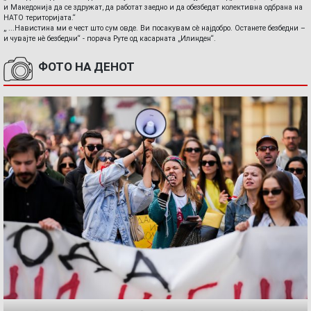
и Македонија да се здружат, да работат заедно и да обезбедат колективна одбрана на
НАТО територијата.“
„ ...Навистина ми е чест што сум овде. Ви посакувам сè најдобро. Останете безбедни –
и чувајте нè безбедни“ - порача Руте од касарната „Илинден“.
ФОТО НА ДЕНОТ