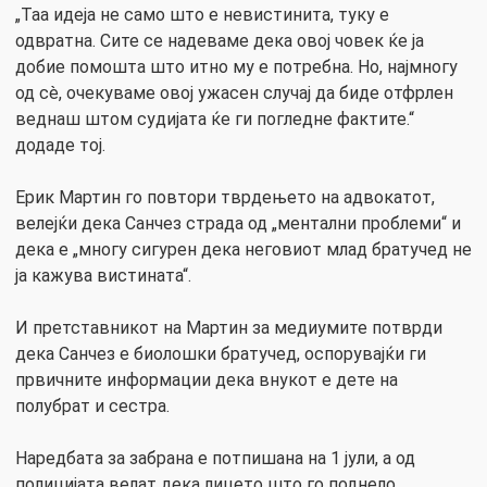
„Таа идеја не само што е невистинита, туку е
одвратна. Сите се надеваме дека овој човек ќе ја
добие помошта што итно му е потребна. Но, најмногу
од сè, очекуваме овој ужасен случај да биде отфрлен
веднаш штом судијата ќе ги погледне фактите.“
додаде тој.
Ерик Мартин го повтори тврдењето на адвокатот,
велејќи дека Санчез страда од „ментални проблеми“ и
дека е „многу сигурен дека неговиот млад братучед не
ја кажува вистината“.
И претставникот на Мартин за медиумите потврди
дека Санчез е биолошки братучед, оспорувајќи ги
првичните информации дека внукот е дете на
полубрат и сестра.
Наредбата за забрана е потпишана на 1 јули, а од
полицијата велат дека лицето што го поднело