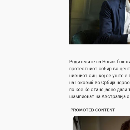
Родителите на Новак Ѓоков
протестниот собир во цент
нивниот син, кој се уште е
на Ѓоковиќ во Србија нерво
по кое ќе стане јасно дали
шампионат на Австралија о