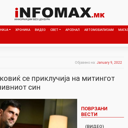
НИЈА
ХРОНИКА
ВИДЕО
СВЕТ
АРСЕНАЛ
АВТОМОБИЛИЗАМ
МАГА
Објавено на:
January 9, 2022
ковиќ се приклучија на митингот
нивниот син
ПОВРЗАНИ
ВЕСТИ
(ВИДЕО)