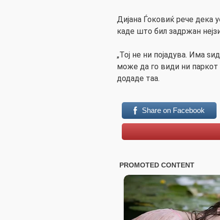
Дијана Ѓоковиќ рече дека 
каде што бил задржан нејзи
„Тој не ни појадува. Има ѕи
може да го види ни паркот 
додаде таа.
Share on Facebook