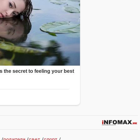
/
родители
/
свет
/
спорт
/