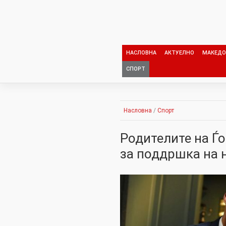
Skip
to
content
НАСЛОВНА
АКТУЕЛНО
МАКЕДО
СПОРТ
Насловна
/
Спорт
Родителите на Ѓо
за поддршка на 