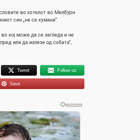
условите во хотелот во Мелбурн
ниот син „не се хумани“.
д во кој може да се загледа и не
пред или да излезе од собата“,
Tweet
Follow us
Save