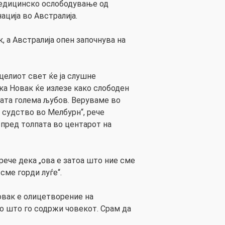
медицинско ослободување од
ација во Австралија.
 а Австралија опен започнува на
целиот свет ќе ја слушне
ка Новак ќе излезе како слободен
шата голема љубов. Веруваме во
 судство во Мелбурн“, рече
, пред толпата во центарот на
 рече дека „ова е затоа што ние сме
сме горди луѓе“.
овак е олицетворение на
ко што го содржи човекот. Срам да