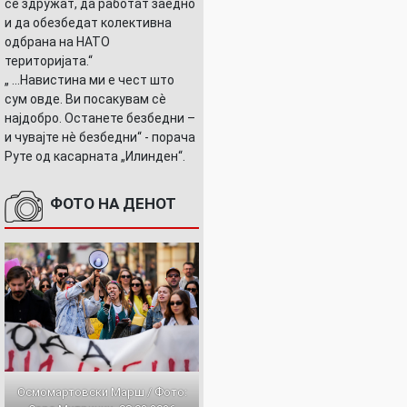
се здружат, да работат заедно
и да обезбедат колективна
одбрана на НАТО
територијата.“
„ ...Навистина ми е чест што
сум овде. Ви посакувам сè
најдобро. Останете безбедни –
и чувајте нè безбедни“ - порача
Руте од касарната „Илинден“.
ФОТО НА ДЕНОТ
Осмомартовски Марш / Фото: