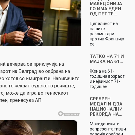
МАКЕДОНИЈА
ГО ИМА ЕДЕН
ОД ПЕТТЕ…
Цепелинот на
нашите
ракометари
против Франција
се…
ТАТКО НА 71 И
МАЈКА НА 61…
иќ вечерва се приклучија на
арот на Белград во одбрана на
Жена на 61-
годишна возраст
 во хотел со имигранти. Навивачите
и нејзиниот 71-
зно го чекаат судското рочиште,
годишен…
 тој може да игра во тенискиот
СРЕБРЕН
пен, пренесува АП.
МЕДАЛ И ДВА
НАЦИОНАЛНИ
РЕКОРДА НА…
Македонските
репрезентативци
освоија сребрен