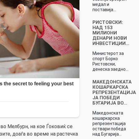
медал и
поставија…
РИСТОВСКИ:
НАД 153
МИЛИОНИ
ДЕНАРИ НОВИ
ИНВЕСТИЦИИ…
Министерот за
спорт Борко
Ристовски,
денеска заедно…
МАКЕДОНСКАТА
КОШАРКАРСКА
РЕПРЕЗЕНТАЦИЈА
ЈА ПОБЕДИ
БУГАРИЈА ВО…
Македонската
кошаркарска
репрезентација
о Мелбурн, на кое Ѓоковиќ се
оствари победа
зите, доаѓа во време на растечка
над Бугарија…