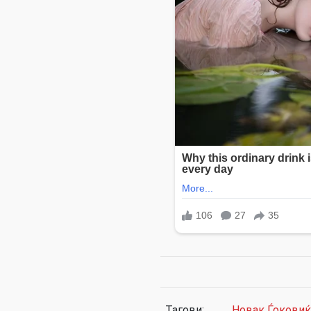
Тагови:
Новак Ѓоковиќ