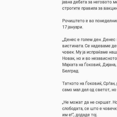
јавна дебата за неговото 
строгите правила за вакцин
Рочиштето е во понеделник,
17 јануари.
„Денес е голем ден. Денес 
вистината. Се надеваме де
човек. Му ја испраќаме на
Новак, но и во независното
Мајката на Ѓоковиќ, Дијана
Белград.
Таткото на Ѓоковиќ, Срѓан,
само мал дел од светот, но 
„Не можат да не скршат. Н
слободата, се што е човеч
им е!“, додаде тој.