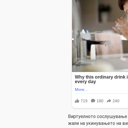
Виртуелното сослушување в
жали на укинувањето на ви