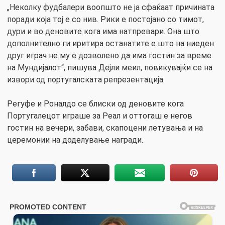
„Неколку фудбалери воопшто не ја сфаќаат причината
поради која тој е со нив. Рики е постојано со тимот,
дури и во деновите кога има натпревари. Она што
дополнително ги иритира останатите е што на ниеден
друг играч не му е дозволено да има гостин за време
на Мундијалот“, пишува Дејли меил, повикувајќи се на
извори од португалската репрезентација.
Регуфе и Роналдо се блиски од деновите кога
Португалецот играше за Реал и оттогаш е негов
гостин на вечери, забави, скапоцени летувања и на
церемонии на доделување награди.