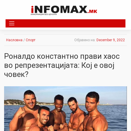
Skip
to
content
Насловна
/
Спорт
Објавено на:
December 9, 2022
Роналдо константно прави хаос
во репрезентацијата: Кој е овој
човек?