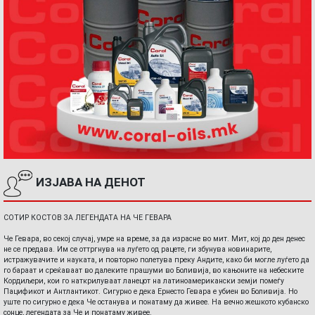
ИЗЈАВА НА ДЕНОТ
СОТИР КОСТОВ ЗА ЛЕГЕНДАТА НА ЧЕ ГЕВАРА
Че Гевара, во секој случај, умре на време, за да израсне во мит. Мит, кој до ден денес
не се предава. Им се оттргнува на луѓето од рацете, ги збунува новинарите,
истражувачите и науката, и повторно полетува преку Андите, како би могле луѓето да
го бараат и среќаваат во далеките прашуми во Боливија, во кањоните на небеските
Кордиљери, кои го наткрилуваат ланецот на латиноамерикански земји помеѓу
Пацификот и Антлантикот. Сигурно е дека Ернесто Гевара е убиен во Боливија. Но
уште по сигурно е дека Че останува и понатаму да живее. На вечно жешкото кубанско
сонце, легендата за Че и понатаму живее.