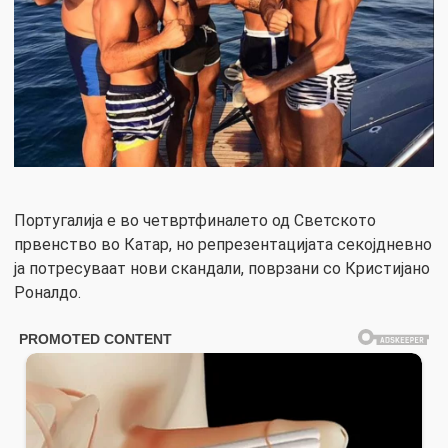
Португалија е во четвртфиналето од Светското
првенство во Катар, но репрезентацијата секојдневно
ја потресуваат нови скандали, поврзани со Кристијано
Роналдо.