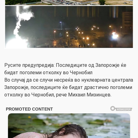
Русите предупредија: Последиците oд Запорожје ќе
бидат поголеми отколку во Чернобил
Во случај да се случи несреќа во нуклеарната централа
Запорожје, последиците ќе бидат драстично поголеми
отколку во Чернобил, рече Михаил Мизинцев.