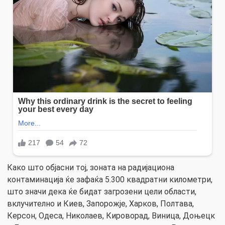
Како што објасни тој, зоната на радијациона
контаминација ќе зафаќа 5.300 квадратни километри,
што значи дека ќе бидат загрозени цели области,
вклучително и Киев, Запорожје, Харков, Полтава,
Керсон, Одеса, Николаев, Кироворад, Виница, Доњецк