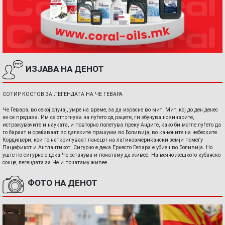
ИЗЈАВА НА ДЕНОТ
СОТИР КОСТОВ ЗА ЛЕГЕНДАТА НА ЧЕ ГЕВАРА
Че Гевара, во секој случај, умре на време, за да израсне во мит. Мит, кој до ден денес
не се предава. Им се оттргнува на луѓето од рацете, ги збунува новинарите,
истражувачите и науката, и повторно полетува преку Андите, како би могле луѓето да
го бараат и среќаваат во далеките прашуми во Боливија, во кањоните на небеските
Кордиљери, кои го наткрилуваат ланецот на латиноамерикански земји помеѓу
Пацификот и Антлантикот. Сигурно е дека Ернесто Гевара е убиен во Боливија. Но
уште по сигурно е дека Че останува и понатаму да живее. На вечно жешкото кубанско
сонце, легендата за Че и понатаму живее.
ФОТО НА ДЕНОТ