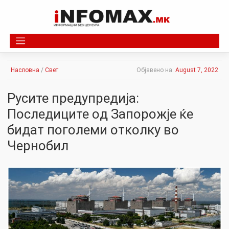
Skip
to
content
Насловна
/
Свет
Објавено на:
August 7, 2022
Русите предупредија:
Последиците oд Запорожје ќе
бидат поголеми отколку во
Чернобил