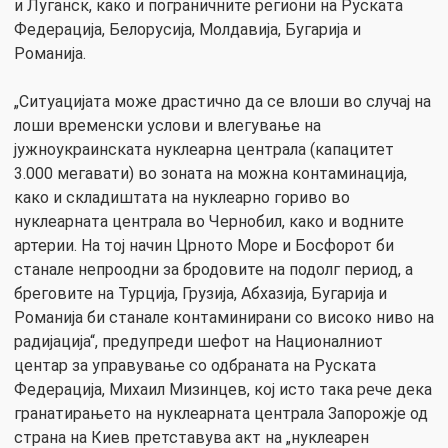
и Луганск, како и пограничните региони на Руската
Федерација, Белорусија, Молдавија, Бугарија и
Романија.
„Ситуацијата може драстично да се влоши во случај на
лоши временски услови и влегување на
јужноукраинската нуклеарна централа (капацитет
3.000 мегавати) во зоната на можна контаминација,
како и складиштата на нуклеарно гориво во
нуклеарната централа во Чернобил, како и водните
артерии. На тој начин Црното Море и Босфорот би
станале непроодни за бродовите на подолг период, а
бреговите на Турција, Грузија, Абхазија, Бугарија и
Романија би станале контаминирани со високо ниво на
радијација“, предупреди шефот на Националниот
центар за управување со одбраната на Руската
Федерација, Михаил Мизинцев, кој исто така рече дека
гранатирањето на нуклеарната централа Запорожје од
страна на Киев претставува акт на „нуклеарен