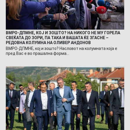
ВМРО-ДПМНЕ, КОЈ И ЗОШТО? НА НИКОГО НЕ МУ ГОРЕЛА
СВЕЌАТА ДО ЗОРИ, ПА ТАКА И ВАШАТА ЌЕ ЗГАСНЕ –
РЕДОВНА КОЛУМНА НА ОЛИВЕР АНДОНОВ
ВМРО-ДПМНЕ, кој и зошто? Насловот на колумната која е
пред Вас е во прашална форма…