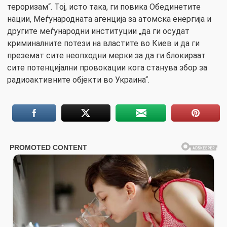
тероризам“. Тој, исто така, ги повика Обединетите
нации, Меѓународната агенција за атомска енергија и
другите меѓународни институции „да ги осудат
криминалните потези на властите во Киев и да ги
преземат сите неопходни мерки за да ги блокираат
сите потенцијални провокации кога станува збор за
радиоактивните објекти во Украина“.