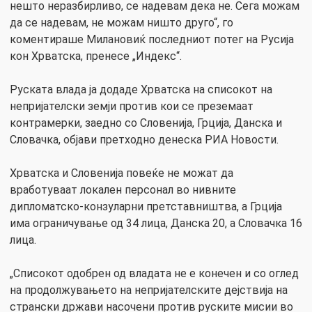
нешто неразбирливо, се надевам дека не. Сега можам
да се надевам, не можам ништо друго“, го
коментираше Милановиќ последниот потег на Русија
кон Хрватска, пренесе „Индекс“.
Руската влада ја додаде Хрватска на списокот на
непријателски земји против кои се преземаат
контрамерки, заедно со Словенија, Грција, Данска и
Словачка, објави претходно денеска РИА Новости.
Хрватска и Словенија повеќе не можат да
вработуваат локален персонал во нивните
дипломатско-конзуларни претставништва, а Грција
има ограничување од 34 лица, Данска 20, а Словачка 16
лица.
„Списокот одобрен од владата не е конечен и со оглед
на продолжувањето на непријателските дејствија на
странски држави насочени против руските мисии во