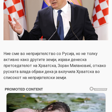
Ние сме во непријателство со Русија, но не толку
активно како другите земји, изјави денеска
претседателот на Хрватска, Зоран Милановиќ, откако
руската влада објави дека ја вклучила Хрватска во
списокот на непријателски земји.