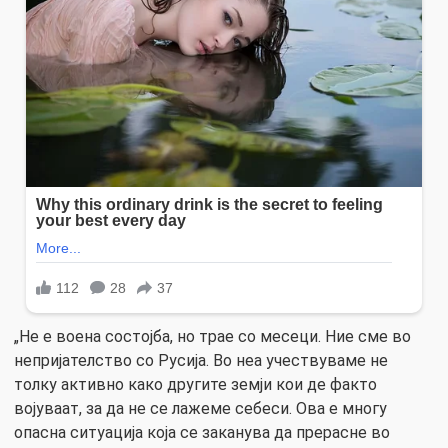
„Не е воена состојба, но трае со месеци. Ние сме во
непријателство со Русија. Во неа учествуваме не
толку активно како другите земји кои де факто
војуваат, за да не се лажеме себеси. Ова е многу
опасна ситуација која се заканува да прерасне во