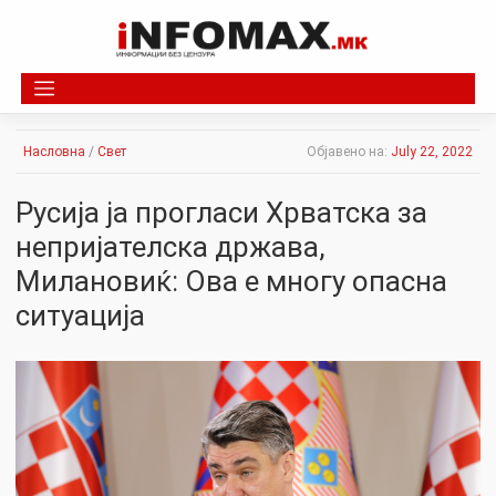
Skip
to
content
Насловна
/
Свет
Објавено на:
July 22, 2022
Русија ја прогласи Хрватска за
непријателска држава,
Милановиќ: Ова е многу опасна
ситуација