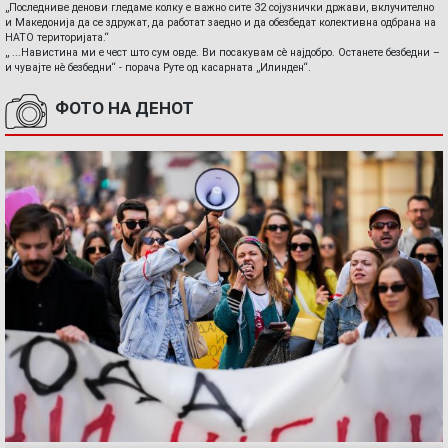
„Последниве денови гледаме колку е важно сите 32 сојузнички држави, вклучително
и Македонија да се здружат, да работат заедно и да обезбедат колективна одбрана на
НАТО територијата.“
„ ...Навистина ми е чест што сум овде. Ви посакувам сè најдобро. Останете безбедни –
и чувајте нè безбедни“ - порача Руте од касарната „Илинден“.
ФОТО НА ДЕНОТ