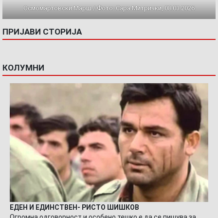
Осмомартовски Марш / Фото: Сара Митрички, 08.03.2026
ПРИЈАВИ СТОРИЈА
КОЛУМНИ
ЕДЕН И ЕДИНСТВЕН- РИСТО ШИШКОВ
Огромна одговорност и особено тешко е да се пишува за