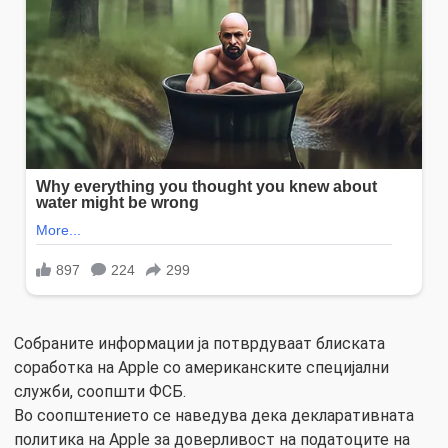
Собраните информации ја потврдуваат блиската
соработка на Apple со американските специјални
служби, соопшти ФСБ.
Во соопштението се наведува дека декларативната
политика на Apple за доверливост на податоците на