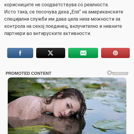
корисниците не соодветствува со реалноста.
Исто така, се посочува дека „Епл“ на американските
специјални служби им дава цела низа можности за
контрола на секој поединец, вклучително и нивните
партнери во антируските активности.