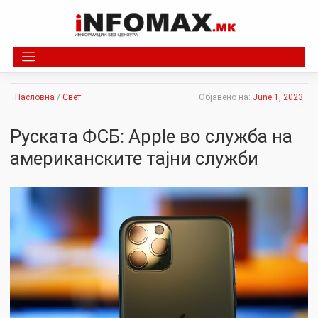
Skip
to
content
Насловна
/
Свет
Објавено на:
June 1, 2023
Руската ФСБ: Apple во служба на
американските тајни служби