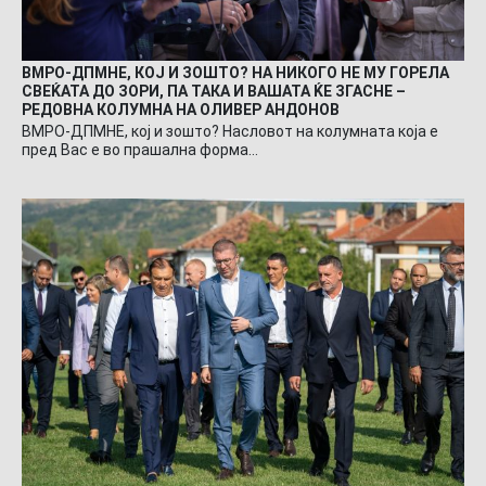
ВМРО-ДПМНЕ, КОЈ И ЗОШТО? НА НИКОГО НЕ МУ ГОРЕЛА
СВЕЌАТА ДО ЗОРИ, ПА ТАКА И ВАШАТА ЌЕ ЗГАСНЕ –
РЕДОВНА КОЛУМНА НА ОЛИВЕР АНДОНОВ
ВМРО-ДПМНЕ, кој и зошто? Насловот на колумната која е
пред Вас е во прашална форма…