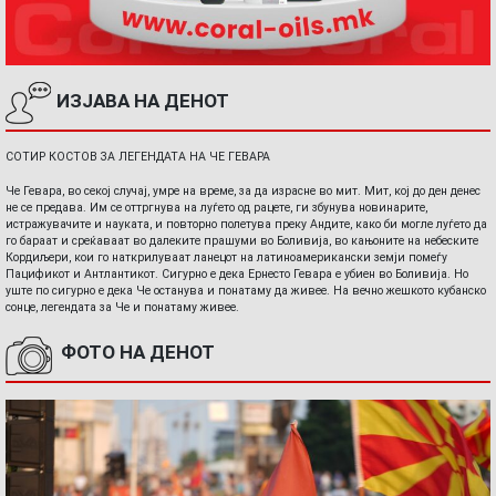
ИЗЈАВА НА ДЕНОТ
СОТИР КОСТОВ ЗА ЛЕГЕНДАТА НА ЧЕ ГЕВАРА
Че Гевара, во секој случај, умре на време, за да израсне во мит. Мит, кој до ден денес
не се предава. Им се оттргнува на луѓето од рацете, ги збунува новинарите,
истражувачите и науката, и повторно полетува преку Андите, како би могле луѓето да
го бараат и среќаваат во далеките прашуми во Боливија, во кањоните на небеските
Кордиљери, кои го наткрилуваат ланецот на латиноамерикански земји помеѓу
Пацификот и Антлантикот. Сигурно е дека Ернесто Гевара е убиен во Боливија. Но
уште по сигурно е дека Че останува и понатаму да живее. На вечно жешкото кубанско
сонце, легендата за Че и понатаму живее.
ФОТО НА ДЕНОТ