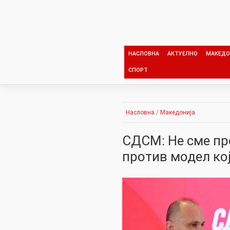
Skip
to
content
НАСЛОВНА
АКТУЕЛНО
МАКЕДО
СПОРТ
Насловна
/
Македонија
СДСМ: Не сме про
против модел кој