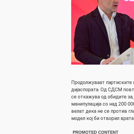
Продолжуваат партиските 
дијаспората. Од СДСМ повт
се откажува од обидите за
манипулација со над 200 00
велат дека не се против гл
модел кој би отворил врата