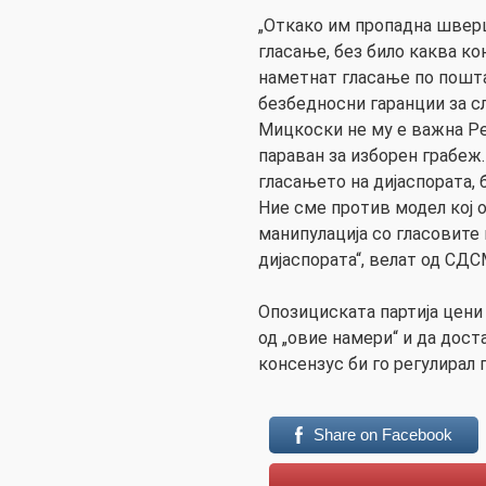
„Откако им пропадна швер
гласање, без било каква ко
наметнат гласање по пошта
безбедносни гаранции за сл
Мицкоски не му е важна Ре
параван за изборен грабеж
гласањето на дијаспората, 
Ние сме против модел кој 
манипулација со гласовите 
дијаспората“, велат од СДС
Опозициската партија цени
од „овие намери“ и да дос
консензус би го регулирал 
Share on Facebook