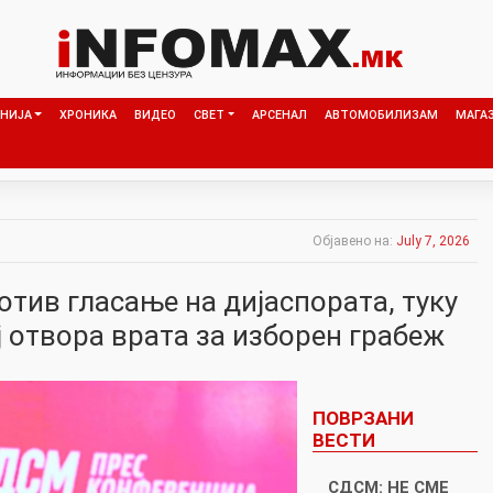
НИЈА
ХРОНИКА
ВИДЕО
СВЕТ
АРСЕНАЛ
АВТОМОБИЛИЗАМ
МАГА
Објавено на:
July 7, 2026
тив гласање на дијаспората, туку
 отвора врата за изборен грабеж
ПОВРЗАНИ
ВЕСТИ
СДСМ: НЕ СМЕ