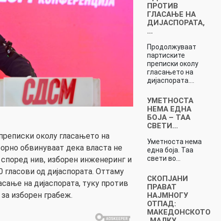
ПРОТИВ
ГЛАСАЊЕ НА
ДИЈАСПОРАТА,
…
Продолжуваат
партиските
преписки околу
гласањето на
дијаспората.…
УМЕТНОСТА
НЕМА ЕДНА
БОЈА – ТАА
СВЕТИ…
преписки околу гласањето на
Уметноста нема
орно обвинуваат дека власта не
една боја. Таа
свети во…
, според нив, изборен инженеринг и
0 гласови од дијаспората. Оттаму
СКОПЈАНИ
асање на дијаспората, туку против
ПРАВАТ
 за изборен грабеж.
НАЈМНОГУ
ОТПАД:
МАКЕДОНСКОТО
„МАЛКУ