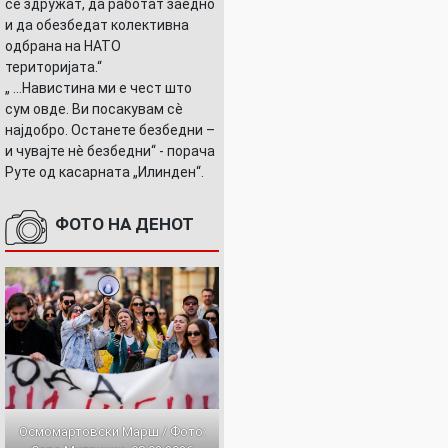
се здружат, да работат заедно
и да обезбедат колективна
одбрана на НАТО
територијата.“
„ ...Навистина ми е чест што
сум овде. Ви посакувам сè
најдобро. Останете безбедни –
и чувајте нè безбедни“ - порача
Руте од касарната „Илинден“.
ФОТО НА ДЕНОТ
Осмомартовски Марш / Фото: