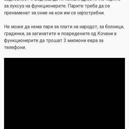
за луксуз на функционерите. Парите треба да се
пренаменат за оние на кои им се најпотребни.
Не може да нема пари за плати на народот, за болници,
градинки, за загинатите и повредените од Кочани а
функционерите да трошат 3 милиони евра за
телефони.