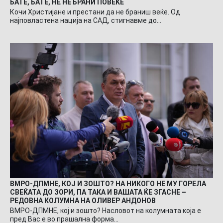
БАТЕ, БАТЕ, НЕ НЕ БРАНИ ПОВЕЌЕ
Кочи Христијане и престани да не браниш веќе. Од
најповластена нација на САД, стигнавме до…
ВМРО-ДПМНЕ, КОЈ И ЗОШТО? НА НИКОГО НЕ МУ ГОРЕЛА
СВЕЌАТА ДО ЗОРИ, ПА ТАКА И ВАШАТА ЌЕ ЗГАСНЕ –
РЕДОВНА КОЛУМНА НА ОЛИВЕР АНДОНОВ
ВМРО-ДПМНЕ, кој и зошто? Насловот на колумната која е
пред Вас е во прашална форма…