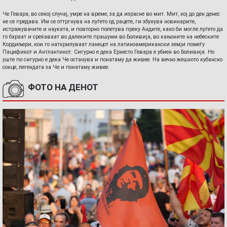
Че Гевара, во секој случај, умре на време, за да израсне во мит. Мит, кој до ден денес
не се предава. Им се оттргнува на луѓето од рацете, ги збунува новинарите,
истражувачите и науката, и повторно полетува преку Андите, како би могле луѓето да
го бараат и среќаваат во далеките прашуми во Боливија, во кањоните на небеските
Кордиљери, кои го наткрилуваат ланецот на латиноамерикански земји помеѓу
Пацификот и Антлантикот. Сигурно е дека Ернесто Гевара е убиен во Боливија. Но
уште по сигурно е дека Че останува и понатаму да живее. На вечно жешкото кубанско
сонце, легендата за Че и понатаму живее.
ФОТО НА ДЕНОТ