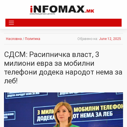
Skip
to
content
Насловна
/
Политика
Објавено на:
June 12, 2025
СДСМ: Расипничка власт, 3
милиони евра за мобилни
телефони додека народот нема за
леб!