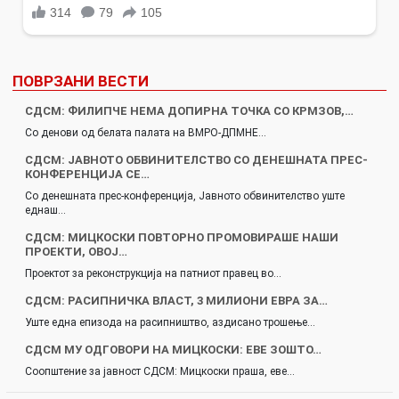
ПОВРЗАНИ ВЕСТИ
СДСМ: ФИЛИПЧЕ НЕМА ДОПИРНА ТОЧКА СО КРМЗОВ,…
Со денови од белата палата на ВМРО-ДПМНЕ…
СДСМ: ЈАВНОТО ОБВИНИТЕЛСТВО СО ДЕНЕШНАТА ПРЕС-
КОНФЕРЕНЦИЈА СЕ…
Со денешната прес-конференција, Јавното обвинителство уште
еднаш…
СДСМ: МИЦКОСКИ ПОВТОРНО ПРОМОВИРАШЕ НАШИ
ПРОЕКТИ, ОВОЈ…
Проектот за реконструкција на патниот правец во…
СДСМ: РАСИПНИЧКА ВЛАСТ, 3 МИЛИОНИ ЕВРА ЗА…
Уште една епизода на расипништво, аздисано трошење…
СДСМ МУ ОДГОВОРИ НА МИЦКОСКИ: ЕВЕ ЗОШТО…
Соопштение за јавност СДСМ: Мицкоски праша, еве…