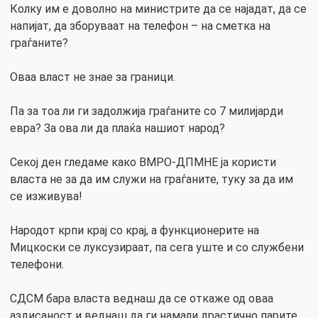
Колку им е доволно на министрите да се најадат, да се
напијат, да зборуваат на телефон – на сметка на
граѓаните?
Оваа власт не знае за граници.
Па за тоа ли ги задолжија граѓаните со 7 милијарди
евра? За ова ли да плаќа нашиот народ?
Секој ден гледаме како ВМРО-ДПМНЕ ја користи
власта не за да им служи на граѓаните, туку за да им
се изживува!
Народот крпи крај со крај, а функционерите на
Мицкоски се луксузираат, па сега уште и со службени
телефони.
СДСМ бара власта веднаш да се откаже од оваа
аздисаност и веднаш да ги намали драстично парите