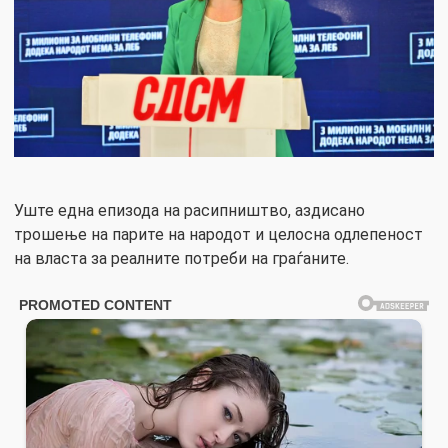
Уште една епизода на расипништво, аздисано
трошење на парите на народот и целосна одлепеност
на власта за реалните потреби на граѓаните.