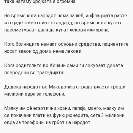
така натаму бројката е огромна.
Во време кога народот нема за леб, инфлацијата расте
и го јаде животниот стандард, во време кога луѓето
пресметуваат дали да купат лекови или храна,
Кога болниците немаат основни средства, пациентите
носат завои од дома, нема лекови.
Кога родителите во Кочани сами ги лекуваат децата
повредени во трагедијата!
Додека народот во Македонија страда, власта троши
милиони евра за телефони.
Малку им сè егзотични храни, папаја, манго, малку им
се покачени плати на функционерите, сега 3 милиони
евра за телефони, на грбот на народот.