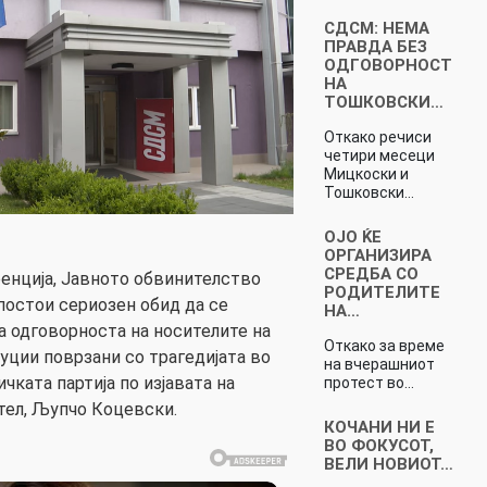
СДСМ: НЕМА
ПРАВДА БЕЗ
ОДГОВОРНОСТ
НА
ТОШКОВСКИ…
Откако речиси
четири месеци
Мицкоски и
Тошковски…
ОЈО ЌЕ
ОРГАНИЗИРА
СРЕДБА СО
енција, Јавното обвинителство
РОДИТЕЛИТЕ
остои сериозен обид да се
НА…
 одговорноста на носителите на
Откако за време
уции поврзани со трагедијата во
на вчерашниот
чката партија по изјавата на
протест во…
тел, Љупчо Коцевски.
КОЧАНИ НИ Е
ВО ФОКУСОТ,
ВЕЛИ НОВИОТ…