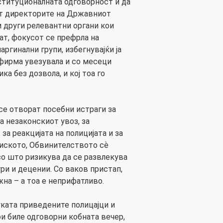
ституционалната одговорност и да
ст директорите на Државниот
и други релевантни органи кои
ат, фокусот се префрла на
аргинални групи, избегнувајќи ја
фирма увезувала и со месеци
ка без дозвола, и кој тоа го
се отворат посебни истраги за
за незаконскиот увоз, за
за реакцијата на полицијата и за
иското, Обвинителството сѐ
со што ризикува да се развлекува
ури и децении. Со ваков пристап,
на – а тоа е неприфатливо.
ката приведените полицајци и
и биле одговорни кобната вечер,