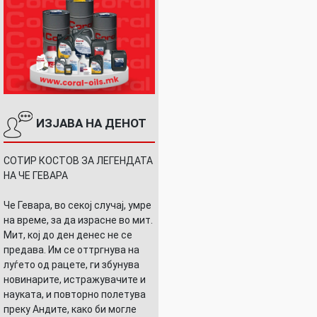
ИЗЈАВА НА ДЕНОТ
СОТИР КОСТОВ ЗА ЛЕГЕНДАТА
НА ЧЕ ГЕВАРА
Че Гевара, во секој случај, умре
на време, за да израсне во мит.
Мит, кој до ден денес не се
предава. Им се оттргнува на
луѓето од рацете, ги збунува
новинарите, истражувачите и
науката, и повторно полетува
преку Андите, како би могле