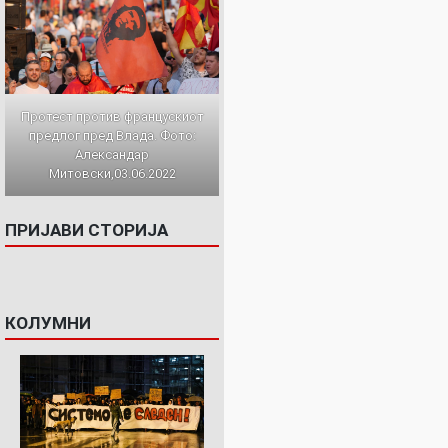
Протест против францускиот
предлог пред Влада. Фото:
Александар
Митовски,03.06.2022
ПРИЈАВИ СТОРИЈА
КОЛУМНИ