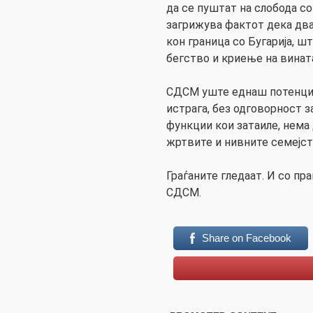
да се пуштат на слобода с
загрижува фактот дека два
кон граница со Бугарија, 
бегство и криење на винат
СДСМ уште еднаш потенцир
истрага, без одговорност з
функции кои затаиле, нема
жртвите и нивните семејст
Граѓаните гледаат. И со пр
СДСМ.
Share on Facebook