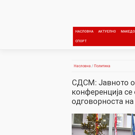
Skip
to
content
НАСЛОВНА
АКТУЕЛНО
МАКЕДО
СПОРТ
Насловна
/
Политика
СДСМ: Јавното о
конференција се 
одговорноста на