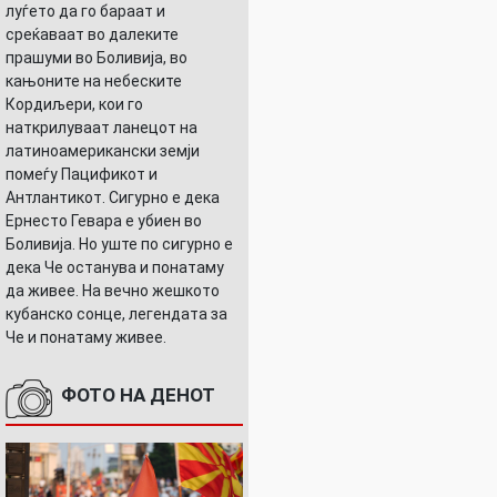
луѓето да го бараат и
среќаваат во далеките
прашуми во Боливија, во
кањоните на небеските
Кордиљери, кои го
наткрилуваат ланецот на
латиноамерикански земји
помеѓу Пацификот и
Антлантикот. Сигурно е дека
Ернесто Гевара е убиен во
Боливија. Но уште по сигурно е
дека Че останува и понатаму
да живее. На вечно жешкото
кубанско сонце, легендата за
Че и понатаму живее.
ФОТО НА ДЕНОТ