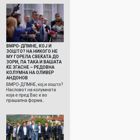
ВМРО-ДПМНЕ, КОЈ И
ЗОШТО? НА НИКОГО НЕ
МУ ГОРЕЛА СВЕЌАТА ДО
ЗОРИ, ПА ТАКА И ВАШАТА
ЌЕ ЗГАСНЕ – РЕДОВНА
КОЛУМНА НА ОЛИВЕР
АНДОНОВ
ВМРО-ДПМНЕ, кој и зошто?
Насловот на колумната
која е пред Вас е во
прашална форма…