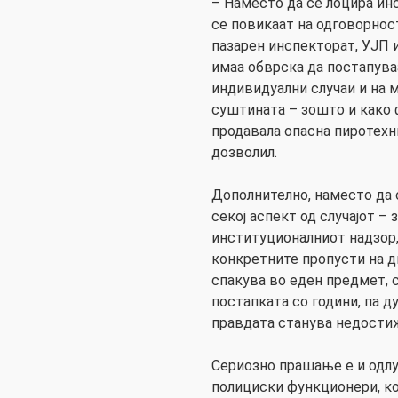
– Наместо да се лоцира ин
се повикаат на одговорно
пазарен инспекторат, УЈП 
имаа обврска да постапува
индивидуални случаи и на м
суштината – зошто и како 
продавала опасна пиротехни
дозволил.
Дополнително, наместо да 
секој аспект од случајот – 
институционалниот надзор, 
конкретните пропусти на д
спакува во еден предмет, 
постапката со години, па д
правдата станува недостиж
Сериозно прашање е и одлу
полициски функционери, ко