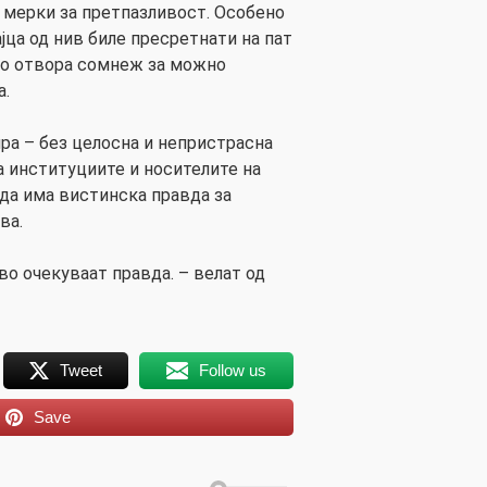
о мерки за претпазливост. Особено
јца од нив биле пресретнати на пат
што отвора сомнеж за можно
а.
а – без целосна и непристрасна
а институциите и носителите на
 да има вистинска правда за
ва.
аво очекуваат правда. – велат од
Tweet
Follow us
Save