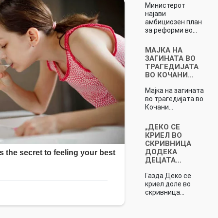
Министерот
најави
амбициозен план
за реформи во…
МАЈКА НА
ЗАГИНАТА ВО
ТРАГЕДИЈАТА
ВО КОЧАНИ…
Мајка на загината
во трагедијата во
Кочани…
„ДЕКО СЕ
КРИЕЛ ВО
СКРИВНИЦА
ДОДЕКА
ДЕЦАТА…
Газда Деко се
криел доле во
скривница…