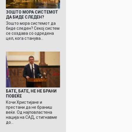
ЗОШТО МОРА СИСТЕМОТ
ДА БИДЕ СЛЕДЕН?
Зошто мора системот да
биде следен? Секој систем
се создава со одредена
цел, кога станува…
БАТЕ, БАТЕ, НЕ НЕ БРАНИ
ПОВЕЌЕ
Кочи Христијане и
престани да не браниш
веќе. Од најповластена
нација на САД, стигнавме
до…