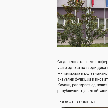
Со денешната прес-конфер
уште еднаш потврди дека п
минимизира и релативизира
актуелни функции и инстит
Кочани, реагираат од полити
републичкиот јавен обвини