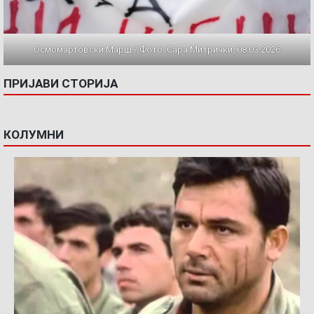
Осмомартовски Марш / Фото: Сара Митрички, 08.03.2026
ПРИЈАВИ СТОРИЈА
КОЛУМНИ