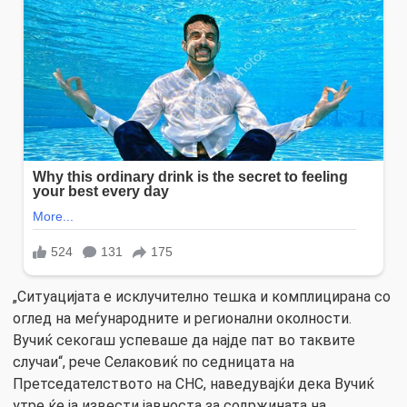
„Ситуацијата е исклучително тешка и комплицирана со
оглед на меѓународните и регионални околности.
Вучиќ секогаш успеваше да најде пат во таквите
случаи“, рече Селаковиќ по седницата на
Претседателството на СНС, наведувајќи дека Вучиќ
утре ќе ја извести јавноста за содржината на