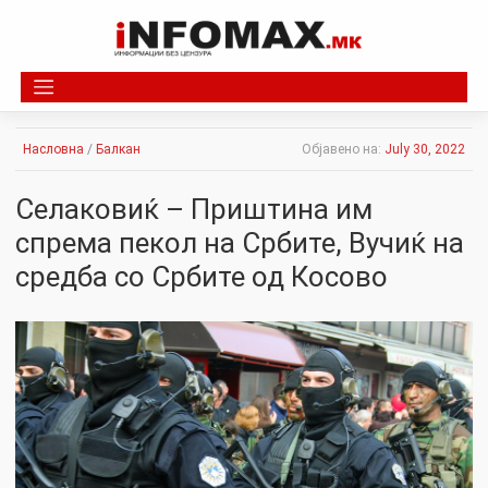
Skip
to
content
Насловна
/
Балкан
Објавено на:
July 30, 2022
Селаковиќ – Приштина им
спрема пекол на Србите, Вучиќ на
средба со Србите од Косово