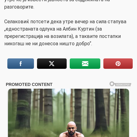
разговорите.
Селаковиќ потсети дека утре вечер на сила стапува
„едностраната одлука на Албин Куртин (за
пререгистрација на возилата), а таквите постапки
никогаш не ни донесоа ништо добро“.