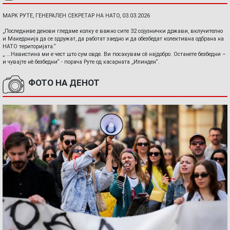
МАРК РУТЕ, ГЕНЕРАЛЕН СЕКРЕТАР НА НАТО, 03.03.2026
„Последниве денови гледаме колку е важно сите 32 сојузнички држави, вклучително
и Македонија да се здружат, да работат заедно и да обезбедат колективна одбрана на
НАТО територијата.“
„ ...Навистина ми е чест што сум овде. Ви посакувам сè најдобро. Останете безбедни –
и чувајте нè безбедни“ - порача Руте од касарната „Илинден“.
ФОТО НА ДЕНОТ