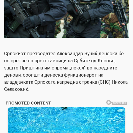
Српскиот претседател Александар Вучиќ денеска ќе
се сретне со претставници на Србите од Косово,
зашто Приштина им спрема „пекол“ во наредните
денови, соопшти денеска функционерот на
владејачката Српската напредна странка (СНС) Никола
Селаковиќ.